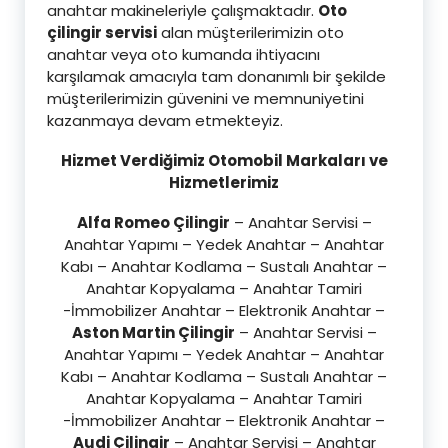
anahtar makineleriyle çalışmaktadır.
Oto
çilingir servisi
alan müşterilerimizin oto
anahtar veya oto kumanda ihtiyacını
karşılamak amacıyla tam donanımlı bir şekilde
müşterilerimizin güvenini ve memnuniyetini
kazanmaya devam etmekteyiz.
Hizmet Verdiğimiz Otomobil Markaları ve
Hizmetlerimiz
Alfa Romeo Çilingir
– Anahtar Servisi –
Anahtar Yapımı – Yedek Anahtar – Anahtar
Kabı – Anahtar Kodlama – Sustalı Anahtar –
Anahtar Kopyalama – Anahtar Tamiri
-İmmobilizer Anahtar – Elektronik Anahtar –
Aston Martin Çilingir
– Anahtar Servisi –
Anahtar Yapımı – Yedek Anahtar – Anahtar
Kabı – Anahtar Kodlama – Sustalı Anahtar –
Anahtar Kopyalama – Anahtar Tamiri
-İmmobilizer Anahtar – Elektronik Anahtar –
Audi Çilingir
– Anahtar Servisi – Anahtar