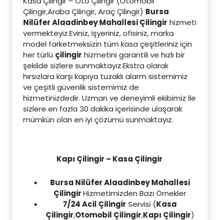
Kasa Çilingir – Oto Çilingir (Otomobil
Çilingir,Araba Çilingir, Araç Çilingir)
Bursa
Nilüfer Alaadinbey Mahallesi Çilingir
hizmeti
vermekteyiz.Eviniz, işyeriniz, ofisiniz, marka
model farketmeksizin tüm kasa çeşitleriniz için
her türlü
çilingir
hizmetini garantili ve hızlı bir
şekilde sizlere sunmaktayız.Ekstra olarak
hırsızlara karşı kapıya tuzaklı alarm sistemimiz
ve çeşitli güvenlik sistemimiz de
hizmetinizdedir. Uzman ve deneyimli ekibimiz ile
sizlere en fazla 30 dakika içerisinde ulaşarak
mümkün olan en iyi çözümü sunmaktayız.
Kapı Çilingir – Kasa Çilingir
Bursa Nilüfer Alaadinbey Mahallesi
Çilingir
Hizmetimizden Bazı Örnekler
7/24 Acil Çilingir
Servisi (
Kasa
Çilingir
,
Otomobil Çilingir
,
Kapı Çilingir
)