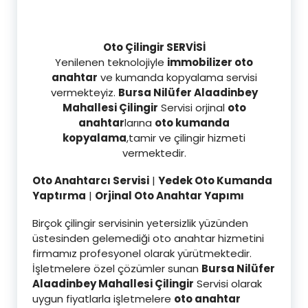
Oto Çilingir SERVİSİ
Yenilenen teknolojiyle
immobilizer oto
anahtar
ve kumanda kopyalama servisi
vermekteyiz.
Bursa Nilüfer Alaadinbey
Mahallesi Çilingir
Servisi orjinal
oto
anahtar
larına
oto kumanda
kopyalama
,tamir ve çilingir hizmeti
vermektedir.
Oto Anahtarcı Servisi
|
Yedek Oto Kumanda
Yaptırma
|
Orjinal Oto Anahtar Yapımı
Birçok çilingir servisinin yetersizlik yüzünden
üstesinden gelemediği oto anahtar hizmetini
firmamız profesyonel olarak yürütmektedir.
İşletmelere özel çözümler sunan
Bursa Nilüfer
Alaadinbey Mahallesi Çilingir
Servisi olarak
uygun fiyatlarla işletmelere
oto anahtar