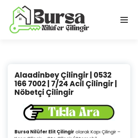
İçeriğe
geç
Bursa'nın Tüm İlçelerinde Güvenilir ve Hasarsız Hizmet
Alaadinbey Çilingir | 0532
166 7002 | 7/24 Acil Çilingir |
Nöbetçi Çilingir
Bursa Nilüfer Elit Çilingir
olarak Kapı Çilingir –