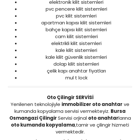
elektronik kilit sistemleri
pvc pencere kilit sistemleri
pvc kilit sistemleri
apartman kapısı kilit sistemleri
bahçe kapısı kilit sistemleri
cam kilit sistemleri
elektrikli kilit sistemleri
kale kilit sistemleri
kale kilit güvenlik sistemleri
dolap kilit sistemleri
çelik kapı anahtar fiyatları
mul t lock
Oto Çilingir SERVİSİ
Yenilenen teknolojiyle
immobilizer oto anahtar
ve
kumanda kopyalama servisi vermekteyiz.
Bursa
Osmangazi Çilingir
Servisi orjinal
oto anahtar
larına
oto kumanda kopyalama
,tamir ve çilingir hizmeti
vermektedir.