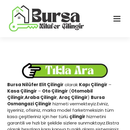
İçeriğe
geç
Bursa'nın Tüm İlçelerinde Güvenilir ve Hasarsız Hizmet
Bursa Nilüfer Elit Çilingir
olarak
Kapı Çilingir
–
Kasa Çilingir
–
Oto Çilingir
(
Otomobil
Çilingir
,
Araba Çilingir
,
Araç Çilingir
)
Bursa
Osmangazi Çilingir
hizmeti vermekteyiz.Eviniz,
işyeriniz, ofisiniz, marka model farketmeksizin tüm
kasa çeşitleriniz için her türlü
çilingir
hizmetini
garantili ve hızlı bir şekilde sizlere sunmaktayız.Ekstra
olarak hırsızlara karşı kapıya tuzaklı alarm sistemimiz