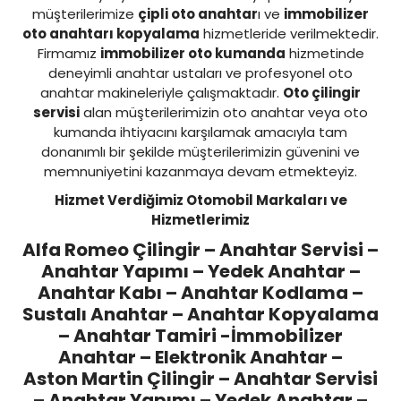
müşterilerimize
çipli oto anahtar
ı ve
immobilizer
oto anahtarı kopyalama
hizmetleride verilmektedir.
Firmamız
immobilizer oto kumanda
hizmetinde
deneyimli anahtar ustaları ve profesyonel oto
anahtar makineleriyle çalışmaktadır.
Oto çilingir
servisi
alan müşterilerimizin oto anahtar veya oto
kumanda ihtiyacını karşılamak amacıyla tam
donanımlı bir şekilde müşterilerimizin güvenini ve
memnuniyetini kazanmaya devam etmekteyiz.
Hizmet Verdiğimiz Otomobil Markaları ve
Hizmetlerimiz
Alfa Romeo Çilingir
– Anahtar Servisi –
Anahtar Yapımı – Yedek Anahtar –
Anahtar Kabı – Anahtar Kodlama –
Sustalı Anahtar – Anahtar Kopyalama
– Anahtar Tamiri -İmmobilizer
Anahtar – Elektronik Anahtar –
Aston Martin Çilingir
– Anahtar Servisi
– Anahtar Yapımı – Yedek Anahtar –