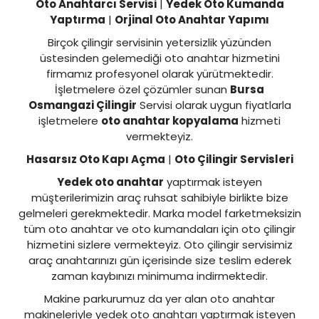
Oto Anahtarcı Servisi
|
Yedek Oto Kumanda
Yaptırma
|
Orjinal Oto Anahtar Yapımı
Birçok çilingir servisinin yetersizlik yüzünden
üstesinden gelemediği oto anahtar hizmetini
firmamız profesyonel olarak yürütmektedir.
İşletmelere özel çözümler sunan
Bursa
Osmangazi Çilingir
Servisi olarak uygun fiyatlarla
işletmelere
oto anahtar kopyalama
hizmeti
vermekteyiz.
Hasarsız Oto Kapı Açma
|
Oto Çilingir Servisleri
Yedek oto anahtar
yaptırmak isteyen
müşterilerimizin araç ruhsat sahibiyle birlikte bize
gelmeleri gerekmektedir. Marka model farketmeksizin
tüm oto anahtar ve oto kumandaları için oto çilingir
hizmetini sizlere vermekteyiz. Oto çilingir servisimiz
araç anahtarınızı gün içerisinde size teslim ederek
zaman kaybınızı minimuma indirmektedir.
Makine parkurumuz da yer alan oto anahtar
makineleriyle yedek oto anahtarı yaptırmak isteyen