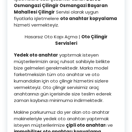
Osmangazi Çilingir Osmangazi Başaran
Mahallesi Çilingi
r
Servisi olarak uygun
fiyatlarla işletmelere
oto anahtar kopyalama
hizmeti vermekteyiz.
Hasarsız Oto Kapı Açma |
Oto Çilingir
Servisleri
Yedek oto anahtar
yaptırmak isteyen
müşterilerimizin araç ruhsat sahibiyle birlikte
bize gelmeleri gerekmektedir. Marka model
farketmeksizin tüm oto anahtar ve oto
kumandaları için oto çilingir hizmetini sizlere
vermekteyiz. Oto çilingir servisimiz araç
anahtarınızı gün içerisinde size teslim ederek
zaman kaybınızı minimuma indirmektedir.
Makine parkurumuz da yer alan oto anahtar
makineleriyle yedek oto anahtarı yaptırmak
isteyen müşterilerimize
çipli oto anahtar
ı ve
immobilizer oto anahtarı kopyalama