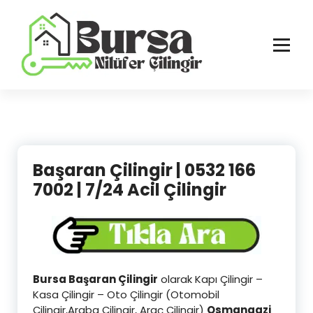
İçeriğe
geç
Bursa'nın Tüm İlçelerinde Güvenilir ve Hasarsız Hizmet
Başaran Çilingir | 0532 166
7002 | 7/24 Acil Çilingir
Bursa Başaran Çilingir
olarak Kapı Çilingir –
Kasa Çilingir – Oto Çilingir (Otomobil
Çilingir,Araba Çilingir, Araç Çilingir)
Osmangazi