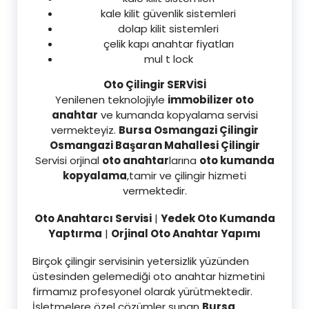
kale kilit güvenlik sistemleri
dolap kilit sistemleri
çelik kapı anahtar fiyatları
mul t lock
Oto Çilingir SERVİSİ
Yenilenen teknolojiyle
immobilizer oto
anahtar
ve kumanda kopyalama servisi
vermekteyiz.
Bursa Osmangazi Çilingir
Osmangazi Başaran Mahallesi Çilingir
Servisi orjinal
oto anahtar
larına
oto kumanda
kopyalama
,tamir ve çilingir hizmeti
vermektedir.
Oto Anahtarcı Servisi
|
Yedek Oto Kumanda
Yaptırma
|
Orjinal Oto Anahtar Yapımı
Birçok çilingir servisinin yetersizlik yüzünden
üstesinden gelemediği oto anahtar hizmetini
firmamız profesyonel olarak yürütmektedir.
İşletmelere özel çözümler sunan
Bursa