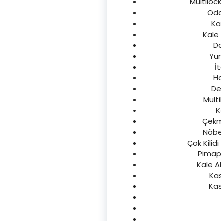
Multilock
Oda
Kal
Kale 
Da
Yum
İt
Ho
De
Multi
K
Çekme
Nöbet
Çok Kilid
Pimape
Kale Al
Kas
Kas