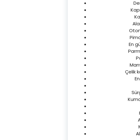
Dem
Kapı
Ka
Ala
Otoma
Pima
En gü
Parma
P
Many
Çelik k
En
Sürg
Kuman
A
Al