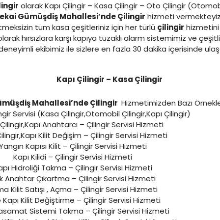
ingir
olarak Kapı Çilingir – Kasa Çilingir – Oto Çilingir (Otomobil
ekai Gümüşdiş Mahallesi’nde Çilingir
hizmeti vermekteyiz.Ev
meksizin tüm kasa çeşitleriniz için her türlü
çilingir
hizmetini g
larak hırsızlara karşı kapıya tuzaklı alarm sistemimiz ve çeşit
eneyimli ekibimiz ile sizlere en fazla 30 dakika içerisinde ul
Kapı Çilingir – Kasa Çilingir
müşdiş Mahallesi’nde Çilingir
Hizmetimizden Bazı Örnekl
ngir Servisi (Kasa Çilingir,Otomobil Çilingir,Kapı Çilingir)
Çilingir,Kapı Anahtarcı – Çilingir Servisi Hizmeti
ilingir,Kapı Kilit Değişim – Çilingir Servisi Hizmeti
Yangın Kapısı Kilit – Çilingir Servisi Hizmeti
Kapı Kilidi – Çilingir Servisi Hizmeti
apı Hidroliği Takma – Çilingir Servisi Hizmeti
ık Anahtar Çıkartma – Çilingir Servisi Hizmeti
a Kilit Satışı , Açma – Çilingir Servisi Hizmeti
 Kapı Kilit Değiştirme – Çilingir Servisi Hizmeti
asamat Sistemi Takma – Çilingir Servisi Hizmeti