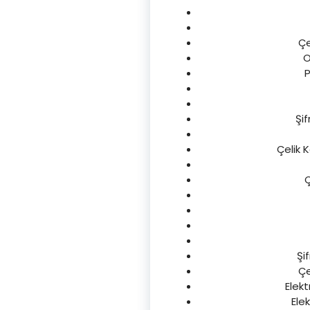
Çe
O
P
Şif
Çelik 
Ç
Şif
Çe
Elekt
Elek