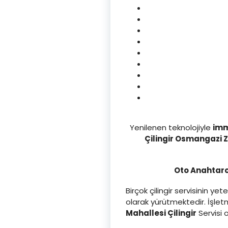
Yenilenen teknolojiyle
imm
Çilingir Osmangazi Z
Oto Anahtarcı
Birçok çilingir servisinin 
olarak yürütmektedir. İşle
Mahallesi Çilingi
r
Servisi 