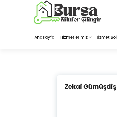
İçeriğe
geç
Bursa'nın Tüm İlçelerinde Güvenilir
ve Hasarsız Hizmet
Anasayfa
Hizmetlerimiz
Hizmet Böl
Zekai Gümüşdiş Çi