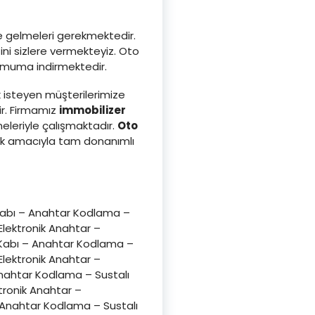
ze gelmeleri gerekmektedir.
ni sizlere vermekteyiz. Oto
inimuma indirmektedir.
 isteyen müşterilerimize
ir. Firmamız
immobilizer
leriyle çalışmaktadır.
Oto
ak amacıyla tam donanımlı
Kabı – Anahtar Kodlama –
lektronik Anahtar –
 Kabı – Anahtar Kodlama –
lektronik Anahtar –
nahtar Kodlama – Sustalı
tronik Anahtar –
 Anahtar Kodlama – Sustalı