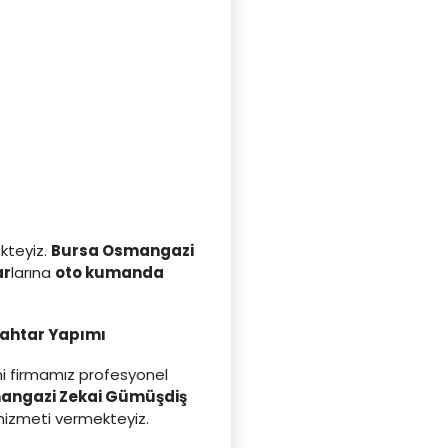
kteyiz.
Bursa Osmangazi
ar
larına
oto kumanda
nahtar Yapımı
ini firmamız profesyonel
mangazi Zekai Gümüşdiş
izmeti vermekteyiz.