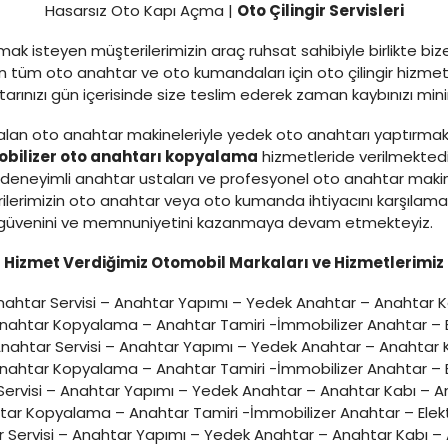
Hasarsız Oto Kapı Açma |
Oto Çilingir Servisleri
ak isteyen müşterilerimizin araç ruhsat sahibiyle birlikte bi
tüm oto anahtar ve oto kumandaları için oto çilingir hizmeti
ahtarınızı gün içerisinde size teslim ederek zaman kaybınızı m
lan oto anahtar makineleriyle yedek oto anahtarı yaptırmak
bilizer oto anahtarı kopyalama
hizmetleride verilmekted
eneyimli anahtar ustaları ve profesyonel oto anahtar makine
ilerimizin oto anahtar veya oto kumanda ihtiyacını karşılam
zin güvenini ve memnuniyetini kazanmaya devam etmekteyiz.
Hizmet Verdiğimiz Otomobil Markaları ve Hizmetlerimiz
ahtar Servisi – Anahtar Yapımı – Yedek Anahtar – Anahtar 
Anahtar Kopyalama – Anahtar Tamiri -İmmobilizer Anahtar – E
nahtar Servisi – Anahtar Yapımı – Yedek Anahtar – Anahtar
Anahtar Kopyalama – Anahtar Tamiri -İmmobilizer Anahtar – E
ervisi – Anahtar Yapımı – Yedek Anahtar – Anahtar Kabı – A
ar Kopyalama – Anahtar Tamiri -İmmobilizer Anahtar – Elek
 Servisi – Anahtar Yapımı – Yedek Anahtar – Anahtar Kabı –