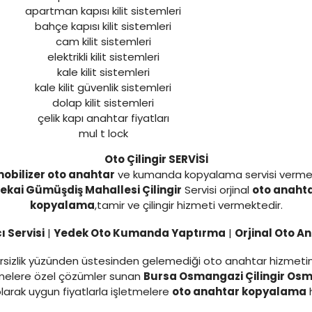
apartman kapısı kilit sistemleri
bahçe kapısı kilit sistemleri
cam kilit sistemleri
elektrikli kilit sistemleri
kale kilit sistemleri
kale kilit güvenlik sistemleri
dolap kilit sistemleri
çelik kapı anahtar fiyatları
mul t lock
Oto Çilingir SERVİSİ
obilizer oto anahtar
ve kumanda kopyalama servisi verme
ekai Gümüşdiş Mahallesi Çilingir
Servisi orjinal
oto anaht
kopyalama
,tamir ve çilingir hizmeti vermektedir.
 Servisi
|
Yedek Oto Kumanda Yaptırma
|
Orjinal Oto A
yetersizlik yüzünden üstesinden gelemediği oto anahtar hizmet
tmelere özel çözümler sunan
Bursa Osmangazi Çilingir Os
olarak uygun fiyatlarla işletmelere
oto anahtar kopyalama
h