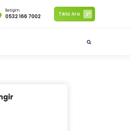
İletişim
Tıkla Ara
0532 166 7002
ngir