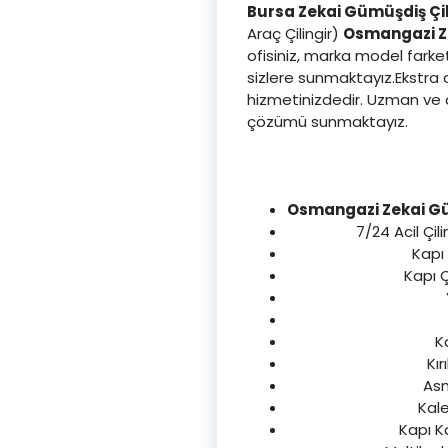
Bursa Zekai Gümüşdiş Çil
Araç Çilingir)
Osmangazi
Z
ofisiniz, marka model farket
sizlere sunmaktayız.Ekstra o
hizmetinizdedir. Uzman ve d
çözümü sunmaktayız.
Osmangazi Zekai Gü
7/24 Acil Çili
Kapı 
Kapı Ç
K
Kır
Asm
Kale
Kapı K