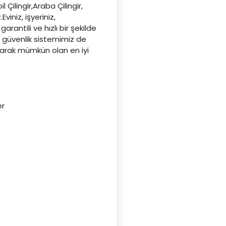
 Çilingir,Araba Çilingir,
iniz, işyeriniz,
arantili ve hızlı bir şekilde
li güvenlik sistemimiz de
aşarak mümkün olan en iyi
er