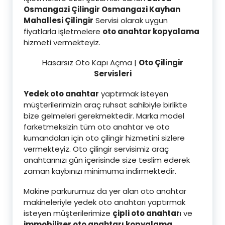
Osmangazi Çilingir Osmangazi Kayhan
Mahallesi Çilingi
r
Servisi olarak uygun
fiyatlarla işletmelere
oto anahtar kopyalama
hizmeti vermekteyiz.
Hasarsız Oto Kapı Açma |
Oto Çilingir
Servisleri
Yedek oto anahtar
yaptırmak isteyen
müşterilerimizin araç ruhsat sahibiyle birlikte
bize gelmeleri gerekmektedir. Marka model
farketmeksizin tüm oto anahtar ve oto
kumandaları için oto çilingir hizmetini sizlere
vermekteyiz. Oto çilingir servisimiz araç
anahtarınızı gün içerisinde size teslim ederek
zaman kaybınızı minimuma indirmektedir.
Makine parkurumuz da yer alan oto anahtar
makineleriyle yedek oto anahtarı yaptırmak
isteyen müşterilerimize
çipli oto anahtar
ı ve
immobilizer oto anahtarı kopyalama