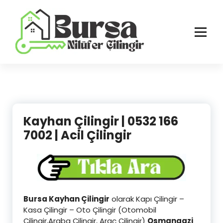
İçeriğe
geç
Bursa'nın Tüm İlçelerinde Güvenilir ve Hasarsız Hizmet
Kayhan Çilingir | 0532 166
7002 | Acil Çilingir
Bursa Kayhan Çilingir
olarak Kapı Çilingir –
Kasa Çilingir – Oto Çilingir (Otomobil
Çilingir,Araba Çilingir, Araç Çilingir)
Osmangazi