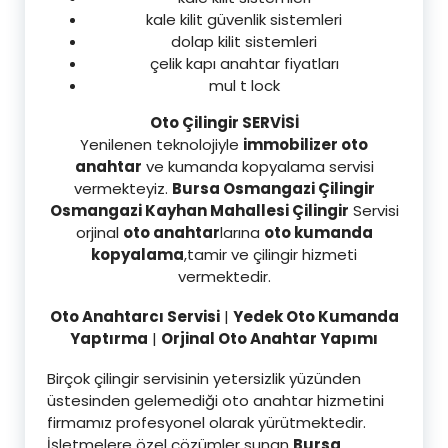
kale kilit güvenlik sistemleri
dolap kilit sistemleri
çelik kapı anahtar fiyatları
mul t lock
Oto Çilingir SERVİSİ
Yenilenen teknolojiyle
immobilizer oto
anahtar
ve kumanda kopyalama servisi
vermekteyiz.
Bursa Osmangazi Çilingir
Osmangazi Kayhan Mahallesi Çilingir
Servisi
orjinal
oto anahtar
larına
oto kumanda
kopyalama
,tamir ve çilingir hizmeti
vermektedir.
Oto Anahtarcı Servisi
|
Yedek Oto Kumanda
Yaptırma
|
Orjinal Oto Anahtar Yapımı
Birçok çilingir servisinin yetersizlik yüzünden
üstesinden gelemediği oto anahtar hizmetini
firmamız profesyonel olarak yürütmektedir.
İşletmelere özel çözümler sunan
Bursa