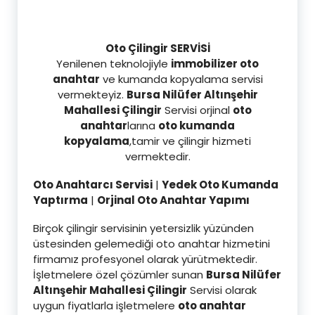
Oto Çilingir SERVİSİ
Yenilenen teknolojiyle
immobilizer oto
anahtar
ve kumanda kopyalama servisi
vermekteyiz.
Bursa Nilüfer Altınşehir
Mahallesi Çilingir
Servisi orjinal
oto
anahtar
larına
oto kumanda
kopyalama
,tamir ve çilingir hizmeti
vermektedir.
Oto Anahtarcı Servisi
|
Yedek Oto Kumanda
Yaptırma
|
Orjinal Oto Anahtar Yapımı
Birçok çilingir servisinin yetersizlik yüzünden
üstesinden gelemediği oto anahtar hizmetini
firmamız profesyonel olarak yürütmektedir.
İşletmelere özel çözümler sunan
Bursa Nilüfer
Altınşehir Mahallesi Çilingir
Servisi olarak
uygun fiyatlarla işletmelere
oto anahtar