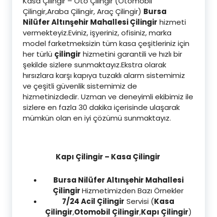
Kasa Çilingir – Oto Çilingir (Otomobil
Çilingir,Araba Çilingir, Araç Çilingir)
Bursa
Nilüfer Altınşehir Mahallesi Çilingir
hizmeti
vermekteyiz.Eviniz, işyeriniz, ofisiniz, marka
model farketmeksizin tüm kasa çeşitleriniz için
her türlü
çilingir
hizmetini garantili ve hızlı bir
şekilde sizlere sunmaktayız.Ekstra olarak
hırsızlara karşı kapıya tuzaklı alarm sistemimiz
ve çeşitli güvenlik sistemimiz de
hizmetinizdedir. Uzman ve deneyimli ekibimiz ile
sizlere en fazla 30 dakika içerisinde ulaşarak
mümkün olan en iyi çözümü sunmaktayız.
Kapı Çilingir – Kasa Çilingir
Bursa Nilüfer Altınşehir Mahallesi
Çilingir
Hizmetimizden Bazı Örnekler
7/24 Acil Çilingir
Servisi (
Kasa
Çilingir
,
Otomobil Çilingir
,
Kapı Çilingir
)