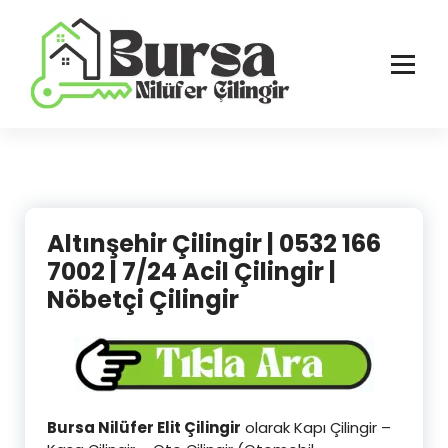
İçeriğe
geç
Bursa'nın Tüm İlçelerinde Güvenilir ve Hasarsız Hizmet
Altınşehir Çilingir | 0532 166
7002 | 7/24 Acil Çilingir |
Nöbetçi Çilingir
Bursa Nilüfer Elit Çilingir
olarak Kapı Çilingir –