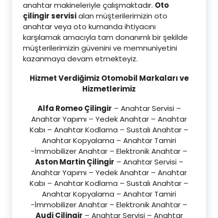
anahtar makineleriyle çalışmaktadır.
Oto
çilingir servisi
alan müşterilerimizin oto
anahtar veya oto kumanda ihtiyacını
karşılamak amacıyla tam donanımlı bir şekilde
müşterilerimizin güvenini ve memnuniyetini
kazanmaya devam etmekteyiz.
Hizmet Verdiğimiz Otomobil Markaları ve
Hizmetlerimiz
Alfa Romeo Çilingir
– Anahtar Servisi –
Anahtar Yapımı – Yedek Anahtar – Anahtar
Kabı – Anahtar Kodlama – Sustalı Anahtar –
Anahtar Kopyalama – Anahtar Tamiri
-İmmobilizer Anahtar – Elektronik Anahtar –
Aston Martin Çilingir
– Anahtar Servisi –
Anahtar Yapımı – Yedek Anahtar – Anahtar
Kabı – Anahtar Kodlama – Sustalı Anahtar –
Anahtar Kopyalama – Anahtar Tamiri
-İmmobilizer Anahtar – Elektronik Anahtar –
Audi Çilingir
– Anahtar Servisi – Anahtar