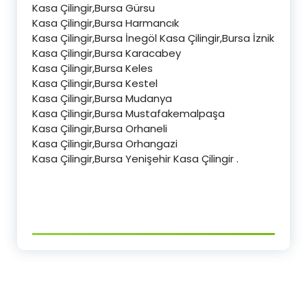
Kasa Çilingir,Bursa Gürsu
Kasa Çilingir,Bursa Harmancık
Kasa Çilingir,Bursa İnegöl Kasa Çilingir,Bursa İznik
Kasa Çilingir,Bursa Karacabey
Kasa Çilingir,Bursa Keles
Kasa Çilingir,Bursa Kestel
Kasa Çilingir,Bursa Mudanya
Kasa Çilingir,Bursa Mustafakemalpaşa
Kasa Çilingir,Bursa Orhaneli
Kasa Çilingir,Bursa Orhangazi
Kasa Çilingir,Bursa Yenişehir Kasa Çilingir .