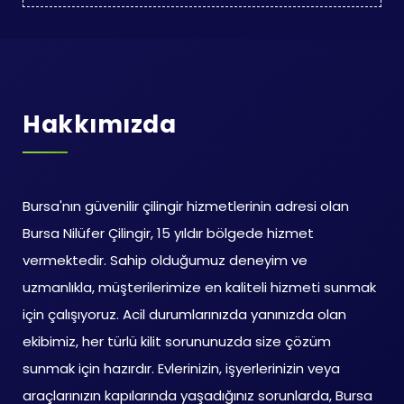
Hakkımızda
Bursa'nın güvenilir çilingir hizmetlerinin adresi olan
Bursa Nilüfer Çilingir, 15 yıldır bölgede hizmet
vermektedir. Sahip olduğumuz deneyim ve
uzmanlıkla, müşterilerimize en kaliteli hizmeti sunmak
için çalışıyoruz. Acil durumlarınızda yanınızda olan
ekibimiz, her türlü kilit sorununuzda size çözüm
sunmak için hazırdır. Evlerinizin, işyerlerinizin veya
araçlarınızın kapılarında yaşadığınız sorunlarda, Bursa