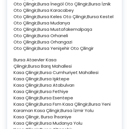
Oto Çilingir,Bursa İnegöl Oto Çilingir,Bursa İznik
Oto Çilingir,Bursa Karacabey
Oto Çilingir,Bursa Keles Oto Çilingir,Bursa Kestel
Oto Çilingir,Bursa Mudanya
Oto Çilingir,Bursa Mustafakemalpaşa
Oto Çilingir,Bursa Orhaneli
Oto Çilingir,Bursa Orhangazi
Oto Çilingir,Bursa Yenişehir Oto Çilingir
Bursa Ataevler Kasa
Çilingir,Bursa Barış Mahallesi
Kasa Çilingir,Bursa Cumhuriyet Mahallesi
Kasa Çilingir,Bursa Işıktepe
Kasa Çilingir,Bursa Atabulvarı
Kasa Çilingir,Bursa Fethiye
Kasa Çilingir,Bursa Esentepe
Kasa Çilingir,Bursa Fsm Kasa Çilingir,Bursa Yeni
Karaman Kasa Çilingir,Bursa İzmir Yolu
Kasa Çilingir, Bursa İhsaniye
Kasa Çilingir,Bursa Mudanya Yolu