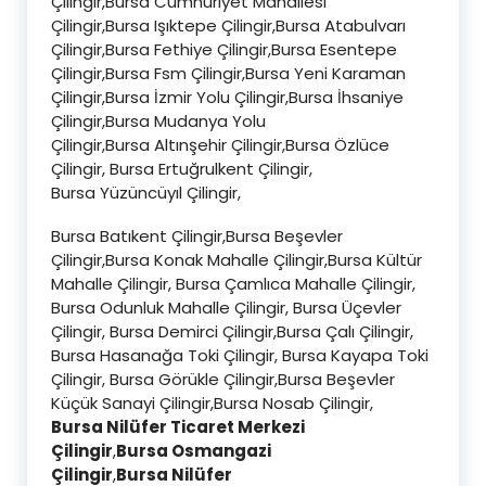
Çilingir,Bursa Cumhuriyet Mahallesi
Çilingir,Bursa Işıktepe Çilingir,Bursa Atabulvarı
Çilingir,Bursa Fethiye Çilingir,Bursa Esentepe
Çilingir,Bursa Fsm Çilingir,Bursa Yeni Karaman
Çilingir,Bursa İzmir Yolu Çilingir,Bursa İhsaniye
Çilingir,Bursa Mudanya Yolu
Çilingir,Bursa Altınşehir Çilingir,Bursa Özlüce
Çilingir, Bursa Ertuğrulkent Çilingir,
Bursa Yüzüncüyıl Çilingir,
Bursa Batıkent Çilingir,Bursa Beşevler
Çilingir,Bursa Konak Mahalle Çilingir,Bursa Kültür
Mahalle Çilingir, Bursa Çamlıca Mahalle Çilingir,
Bursa Odunluk Mahalle Çilingir, Bursa Üçevler
Çilingir, Bursa Demirci Çilingir,Bursa Çalı Çilingir,
Bursa Hasanağa Toki Çilingir, Bursa Kayapa Toki
Çilingir, Bursa Görükle Çilingir,Bursa Beşevler
Küçük Sanayi Çilingir,Bursa Nosab Çilingir,
Bursa Nilüfer Ticaret Merkezi
Çilingir
,
Bursa Osmangazi
Çilingir
,
Bursa Nilüfer