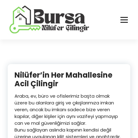
İçeriğe
geç
Bursa'nın Tüm İlçelerinde Güvenilir ve Hasarsız Hizmet
Nilüfer’in Her Mahallesine
Acil Çilingir
Araba, ev, büro ve ofislerimiz başta olmak
üzere bu alanlara giriş ve çıkışlarımıza imkan
veren, ancak bu imkanı sadece bize veren
kapılar, diğer kişiler için aynı vazifeyi yapmayıp
can ve mal güvenliğimizi sağlar.
Bunu sağlayan aslında kapının kendisi değil
üzerine uygulanan kilit sistemleri ve anahtardır.