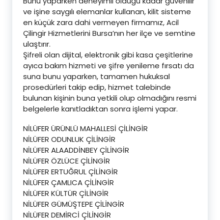
Bunu yaparken deneyimli olduğu kadar güvenilir
ve işine saygılı elemanlar kullanan, kilit sisteme
en küçük zara dahi vermeyen firmamız, Acil
Çilingir Hizmetlerini Bursa’nın her ilçe ve semtine
ulaştırır.
Şifreli olan dijital, elektronik gibi kasa çeşitlerine
ayıca bakım hizmeti ve şifre yenileme fırsatı da
suna bunu yaparken, tamamen hukuksal
prosedürleri takip edip, hizmet talebinde
bulunan kişinin buna yetkili olup olmadığını resmi
belgelerle kanıtladıktan sonra işlemi yapar.
NİLÜFER ÜRÜNLÜ MAHALLESİ ÇİLİNGİR
NİLÜFER ODUNLUK ÇİLİNGİR
NİLÜFER ALAADDİNBEY ÇİLİNGİR
NİLÜFER ÖZLÜCE ÇİLİNGİR
NİLÜFER ERTUĞRUL ÇİLİNGİR
NİLÜFER ÇAMLICA ÇİLİNGİR
NİLÜFER KÜLTÜR ÇİLİNGİR
NİLÜFER GÜMÜŞTEPE ÇİLİNGİR
NİLÜFER DEMİRCİ ÇİLİNGİR