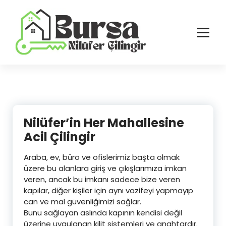
İçeriğe
geç
Bursa'nın Tüm İlçelerinde Güvenilir ve Hasarsız Hizmet
Nilüfer’in Her Mahallesine
Acil Çilingir
Araba, ev, büro ve ofislerimiz başta olmak
üzere bu alanlara giriş ve çıkışlarımıza imkan
veren, ancak bu imkanı sadece bize veren
kapılar, diğer kişiler için aynı vazifeyi yapmayıp
can ve mal güvenliğimizi sağlar.
Bunu sağlayan aslında kapının kendisi değil
üzerine uygulanan kilit sistemleri ve anahtardır.