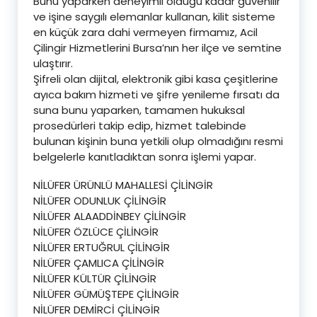
Bunu yaparken deneyimli olduğu kadar güvenilir
ve işine saygılı elemanlar kullanan, kilit sisteme
en küçük zara dahi vermeyen firmamız, Acil
Çilingir Hizmetlerini Bursa’nın her ilçe ve semtine
ulaştırır.
Şifreli olan dijital, elektronik gibi kasa çeşitlerine
ayıca bakım hizmeti ve şifre yenileme fırsatı da
suna bunu yaparken, tamamen hukuksal
prosedürleri takip edip, hizmet talebinde
bulunan kişinin buna yetkili olup olmadığını resmi
belgelerle kanıtladıktan sonra işlemi yapar.
NİLÜFER ÜRÜNLÜ MAHALLESİ ÇİLİNGİR
NİLÜFER ODUNLUK ÇİLİNGİR
NİLÜFER ALAADDİNBEY ÇİLİNGİR
NİLÜFER ÖZLÜCE ÇİLİNGİR
NİLÜFER ERTUĞRUL ÇİLİNGİR
NİLÜFER ÇAMLICA ÇİLİNGİR
NİLÜFER KÜLTÜR ÇİLİNGİR
NİLÜFER GÜMÜŞTEPE ÇİLİNGİR
NİLÜFER DEMİRCİ ÇİLİNGİR