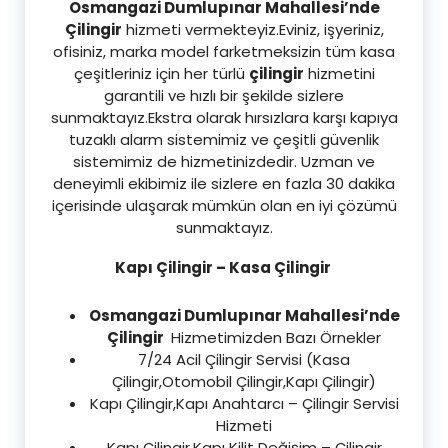
Osmangazi
Dumlupınar Mahallesi’nde
Çilingir
hizmeti vermekteyiz.Eviniz, işyeriniz,
ofisiniz, marka model farketmeksizin tüm kasa
çeşitleriniz için her türlü
çilingir
hizmetini
garantili ve hızlı bir şekilde sizlere
sunmaktayız.Ekstra olarak hırsızlara karşı kapıya
tuzaklı alarm sistemimiz ve çeşitli güvenlik
sistemimiz de hizmetinizdedir. Uzman ve
deneyimli ekibimiz ile sizlere en fazla 30 dakika
içerisinde ulaşarak mümkün olan en iyi çözümü
sunmaktayız.
Kapı Çilingir – Kasa Çilingir
Osmangazi Dumlupınar Mahallesi’nde
Çilingir
Hizmetimizden Bazı Örnekler
7/24 Acil Çilingir Servisi (Kasa
Çilingir,Otomobil Çilingir,Kapı Çilingir)
Kapı Çilingir,Kapı Anahtarcı – Çilingir Servisi
Hizmeti
Kapı Çilingir,Kapı Kilit Değişim – Çilingir