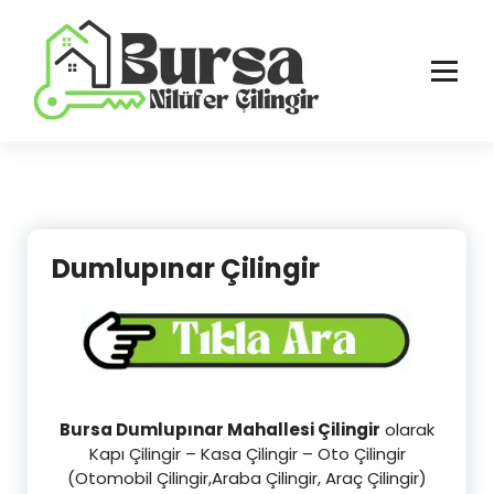
İçeriğe
geç
Bursa'nın Tüm İlçelerinde Güvenilir ve Hasarsız Hizmet
Dumlupınar Çilingir
Bursa Dumlupınar Mahallesi Çilingir
olarak
Kapı Çilingir – Kasa Çilingir – Oto Çilingir
(Otomobil Çilingir,Araba Çilingir, Araç Çilingir)