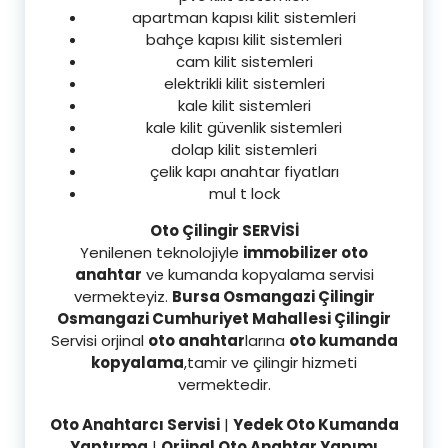
apartman kapısı kilit sistemleri
bahçe kapısı kilit sistemleri
cam kilit sistemleri
elektrikli kilit sistemleri
kale kilit sistemleri
kale kilit güvenlik sistemleri
dolap kilit sistemleri
çelik kapı anahtar fiyatları
mul t lock
Oto Çilingir SERVİSİ
Yenilenen teknolojiyle
immobilizer oto
anahtar
ve kumanda kopyalama servisi
vermekteyiz.
Bursa Osmangazi Çilingir
Osmangazi Cumhuriyet Mahallesi Çilingir
Servisi orjinal
oto anahtar
larına
oto kumanda
kopyalama
,tamir ve çilingir hizmeti
vermektedir.
Oto Anahtarcı Servisi
|
Yedek Oto Kumanda
Yaptırma
|
Orjinal Oto Anahtar Yapımı