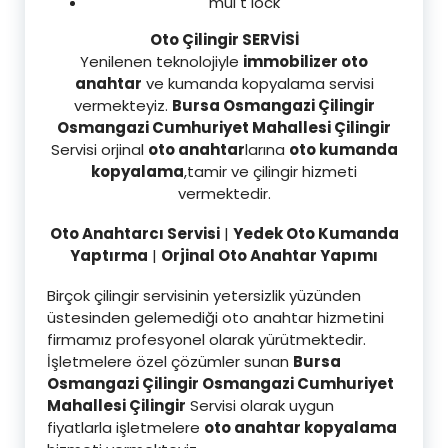
mul t lock
Oto Çilingir SERVİSİ
Yenilenen teknolojiyle
immobilizer oto
anahtar
ve kumanda kopyalama servisi
vermekteyiz.
Bursa Osmangazi Çilingir
Osmangazi Cumhuriyet Mahallesi Çilingir
Servisi orjinal
oto anahtar
larına
oto kumanda
kopyalama
,tamir ve çilingir hizmeti
vermektedir.
Oto Anahtarcı Servisi
|
Yedek Oto Kumanda
Yaptırma
|
Orjinal Oto Anahtar Yapımı
Birçok çilingir servisinin yetersizlik yüzünden
üstesinden gelemediği oto anahtar hizmetini
firmamız profesyonel olarak yürütmektedir.
İşletmelere özel çözümler sunan
Bursa
Osmangazi Çilingir Osmangazi Cumhuriyet
Mahallesi Çilingi
r
Servisi olarak uygun
fiyatlarla işletmelere
oto anahtar kopyalama