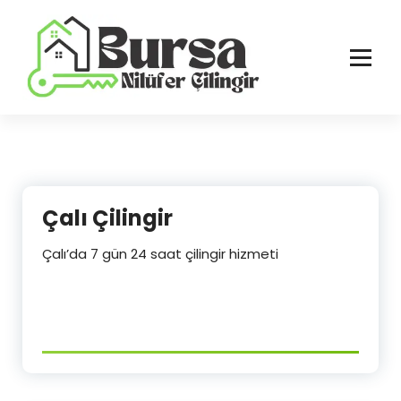
İçeriğe
geç
Bursa'nın Tüm İlçelerinde Güvenilir ve Hasarsız Hizmet
Çalı Çilingir
Çalı’da 7 gün 24 saat çilingir hizmeti