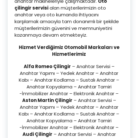
anahtar makineleriyle çalışmaktadır.
Oto
çilingir servisi
alan müşterilerimizin oto
anahtar veya oto kumanda ihtiyacını
karşılamak amacıyla tam donanımlı bir şekilde
müşterilerimizin güvenini ve memnuniyetini
kazanmaya devam etmekteyiz.
Hizmet Verdiğimiz Otomobil Markaları ve
Hizmetlerimiz
Alfa Romeo Çilingir
– Anahtar Servisi –
Anahtar Yapımı – Yedek Anahtar – Anahtar
Kabı – Anahtar Kodlama – Sustalı Anahtar –
Anahtar Kopyalama – Anahtar Tamiri
-İmmobilizer Anahtar – Elektronik Anahtar –
Aston Martin Çilingir
– Anahtar Servisi –
Anahtar Yapımı – Yedek Anahtar – Anahtar
Kabı – Anahtar Kodlama – Sustalı Anahtar –
Anahtar Kopyalama – Anahtar Tamiri
-İmmobilizer Anahtar – Elektronik Anahtar –
Audi Çilingir
– Anahtar Servisi – Anahtar