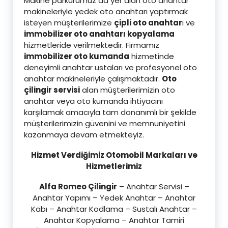
Makine parkurumuz da yer alan oto anahtar
makineleriyle yedek oto anahtarı yaptırmak
isteyen müşterilerimize
çipli oto anahtar
ı ve
immobilizer oto anahtarı kopyalama
hizmetleride verilmektedir. Firmamız
immobilizer oto kumanda
hizmetinde
deneyimli anahtar ustaları ve profesyonel oto
anahtar makineleriyle çalışmaktadır.
Oto
çilingir servisi
alan müşterilerimizin oto
anahtar veya oto kumanda ihtiyacını
karşılamak amacıyla tam donanımlı bir şekilde
müşterilerimizin güvenini ve memnuniyetini
kazanmaya devam etmekteyiz.
Hizmet Verdiğimiz Otomobil Markaları ve
Hizmetlerimiz
Alfa Romeo Çilingir
– Anahtar Servisi –
Anahtar Yapımı – Yedek Anahtar – Anahtar
Kabı – Anahtar Kodlama – Sustalı Anahtar –
Anahtar Kopyalama – Anahtar Tamiri