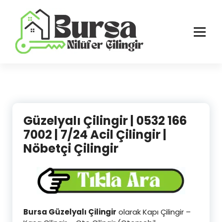
İçeriğe
geç
Bursa'nın Tüm İlçelerinde Güvenilir ve Hasarsız Hizmet
Güzelyalı Çilingir | 0532 166
7002 | 7/24 Acil Çilingir |
Nöbetçi Çilingir
Bursa Güzelyalı Çilingir
olarak Kapı Çilingir –