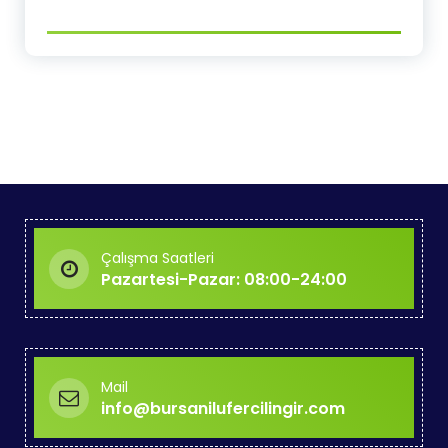
Çalışma Saatleri
Pazartesi-Pazar: 08:00-24:00
Mail
info@bursanilufercilingir.com