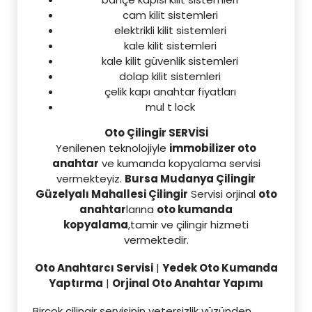
cam kilit sistemleri
elektrikli kilit sistemleri
kale kilit sistemleri
kale kilit güvenlik sistemleri
dolap kilit sistemleri
çelik kapı anahtar fiyatları
mul t lock
Oto Çilingir SERVİSİ
Yenilenen teknolojiyle
immobilizer oto
anahtar
ve kumanda kopyalama servisi
vermekteyiz.
Bursa Mudanya Çilingir
Güzelyalı Mahallesi Çilingir
Servisi orjinal
oto
anahtar
larına
oto kumanda
kopyalama
,tamir ve çilingir hizmeti
vermektedir.
Oto Anahtarcı Servisi
|
Yedek Oto Kumanda
Yaptırma
|
Orjinal Oto Anahtar Yapımı
Birçok çilingir servisinin yetersizlik yüzünden