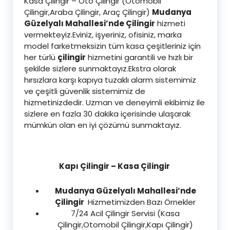
Kasa Çilingir – Oto Çilingir (Otomobil
Çilingir,Araba Çilingir, Araç Çilingir)
Mudanya
Güzelyalı Mahallesi’nde Çilingir
hizmeti
vermekteyiz.Eviniz, işyeriniz, ofisiniz, marka
model farketmeksizin tüm kasa çeşitleriniz için
her türlü
çilingir
hizmetini garantili ve hızlı bir
şekilde sizlere sunmaktayız.Ekstra olarak
hırsızlara karşı kapıya tuzaklı alarm sistemimiz
ve çeşitli güvenlik sistemimiz de
hizmetinizdedir. Uzman ve deneyimli ekibimiz ile
sizlere en fazla 30 dakika içerisinde ulaşarak
mümkün olan en iyi çözümü sunmaktayız.
Kapı Çilingir – Kasa Çilingir
Mudanya Güzelyalı Mahallesi’nde
Çilingir
Hizmetimizden Bazı Örnekler
7/24 Acil Çilingir Servisi (Kasa
Çilingir,Otomobil Çilingir,Kapı Çilingir)