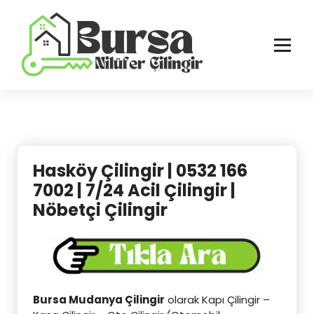
İçeriğe
geç
Bursa'nın Tüm İlçelerinde Güvenilir ve Hasarsız Hizmet
Hasköy Çilingir | 0532 166
7002 | 7/24 Acil Çilingir |
Nöbetçi Çilingir
Bursa Mudanya Çilingir
olarak Kapı Çilingir –