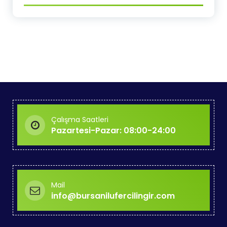
Çalışma Saatleri
Pazartesi-Pazar: 08:00-24:00
Mail
info@bursanilufercilingir.com