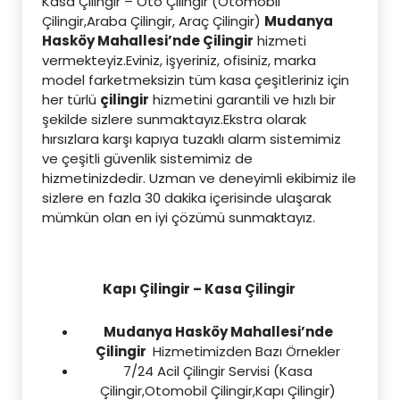
Kasa Çilingir – Oto Çilingir (Otomobil
Çilingir,Araba Çilingir, Araç Çilingir)
Mudanya
Hasköy Mahallesi’nde Çilingir
hizmeti
vermekteyiz.Eviniz, işyeriniz, ofisiniz, marka
model farketmeksizin tüm kasa çeşitleriniz için
her türlü
çilingir
hizmetini garantili ve hızlı bir
şekilde sizlere sunmaktayız.Ekstra olarak
hırsızlara karşı kapıya tuzaklı alarm sistemimiz
ve çeşitli güvenlik sistemimiz de
hizmetinizdedir. Uzman ve deneyimli ekibimiz ile
sizlere en fazla 30 dakika içerisinde ulaşarak
mümkün olan en iyi çözümü sunmaktayız.
Kapı Çilingir – Kasa Çilingir
Mudanya Hasköy Mahallesi’nde
Çilingir
Hizmetimizden Bazı Örnekler
7/24 Acil Çilingir Servisi (Kasa
Çilingir,Otomobil Çilingir,Kapı Çilingir)