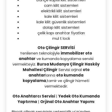
cam kilit sistemleri
elektrikli kilit sistemleri
kale kilit sistemleri
kale kilit güvenlik sistemleri
dolap kilit sistemleri
çelik kapı anahtar fiyatları
mul t lock
Oto Çilingir SERVİSİ
Yenilenen teknolojiyle
immobilizer oto
anahtar
ve kumanda kopyalama servisi
vermekteyiz.
Bursa Mudanya Çilingir Hasköy
Mahallesi Çilingir
Servisi orjinal
oto
anahtar
larına
oto kumanda
kopyalama
,tamir ve çilingir hizmeti
vermektedir.
Oto Anahtarcı Servisi
|
Yedek Oto Kumanda
Yaptırma
|
Orjinal Oto Anahtar Yapımı
Birçok çilingir servisinin yetersizlik yüzünden