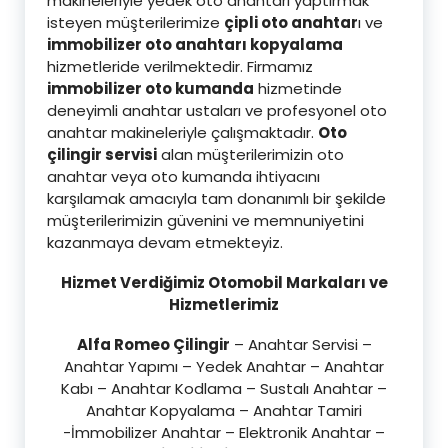
makineleriyle yedek oto anahtarı yaptırmak
isteyen müşterilerimize
çipli oto anahtar
ı ve
immobilizer oto anahtarı kopyalama
hizmetleride verilmektedir. Firmamız
immobilizer oto kumanda
hizmetinde
deneyimli anahtar ustaları ve profesyonel oto
anahtar makineleriyle çalışmaktadır.
Oto
çilingir servisi
alan müşterilerimizin oto
anahtar veya oto kumanda ihtiyacını
karşılamak amacıyla tam donanımlı bir şekilde
müşterilerimizin güvenini ve memnuniyetini
kazanmaya devam etmekteyiz.
Hizmet Verdiğimiz Otomobil Markaları ve
Hizmetlerimiz
Alfa Romeo Çilingir
– Anahtar Servisi –
Anahtar Yapımı – Yedek Anahtar – Anahtar
Kabı – Anahtar Kodlama – Sustalı Anahtar –
Anahtar Kopyalama – Anahtar Tamiri
-İmmobilizer Anahtar – Elektronik Anahtar –