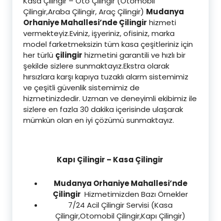
Kasa Çilingir – Oto Çilingir (Otomobil
Çilingir,Araba Çilingir, Araç Çilingir)
Mudanya
Orhaniye Mahallesi’nde Çilingir
hizmeti
vermekteyiz.Eviniz, işyeriniz, ofisiniz, marka
model farketmeksizin tüm kasa çeşitleriniz için
her türlü
çilingir
hizmetini garantili ve hızlı bir
şekilde sizlere sunmaktayız.Ekstra olarak
hırsızlara karşı kapıya tuzaklı alarm sistemimiz
ve çeşitli güvenlik sistemimiz de
hizmetinizdedir. Uzman ve deneyimli ekibimiz ile
sizlere en fazla 30 dakika içerisinde ulaşarak
mümkün olan en iyi çözümü sunmaktayız.
Kapı Çilingir – Kasa Çilingir
Mudanya Orhaniye Mahallesi’nde
Çilingir
Hizmetimizden Bazı Örnekler
7/24 Acil Çilingir Servisi (Kasa
Çilingir,Otomobil Çilingir,Kapı Çilingir)