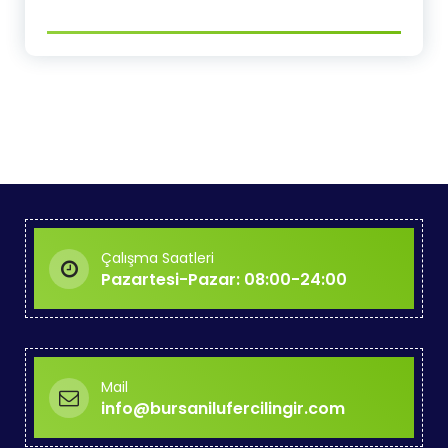
Çalışma Saatleri
Pazartesi-Pazar: 08:00-24:00
Mail
info@bursanilufercilingir.com