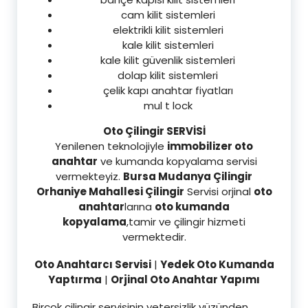
cam kilit sistemleri
elektrikli kilit sistemleri
kale kilit sistemleri
kale kilit güvenlik sistemleri
dolap kilit sistemleri
çelik kapı anahtar fiyatları
mul t lock
Oto Çilingir SERVİSİ
Yenilenen teknolojiyle
immobilizer oto
anahtar
ve kumanda kopyalama servisi
vermekteyiz.
Bursa Mudanya Çilingir
Orhaniye Mahallesi Çilingir
Servisi orjinal
oto
anahtar
larına
oto kumanda
kopyalama
,tamir ve çilingir hizmeti
vermektedir.
Oto Anahtarcı Servisi
|
Yedek Oto Kumanda
Yaptırma
|
Orjinal Oto Anahtar Yapımı
Birçok çilingir servisinin yetersizlik yüzünden