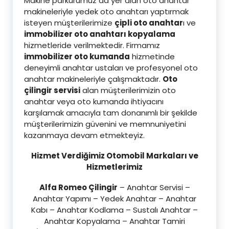
Makine parkurumuz da yer alan oto anahtar
makineleriyle yedek oto anahtarı yaptırmak
isteyen müşterilerimize
çipli oto anahtar
ı ve
immobilizer oto anahtarı kopyalama
hizmetleride verilmektedir. Firmamız
immobilizer oto kumanda
hizmetinde
deneyimli anahtar ustaları ve profesyonel oto
anahtar makineleriyle çalışmaktadır.
Oto
çilingir servisi
alan müşterilerimizin oto
anahtar veya oto kumanda ihtiyacını
karşılamak amacıyla tam donanımlı bir şekilde
müşterilerimizin güvenini ve memnuniyetini
kazanmaya devam etmekteyiz.
Hizmet Verdiğimiz Otomobil Markaları ve
Hizmetlerimiz
Alfa Romeo Çilingir
– Anahtar Servisi –
Anahtar Yapımı – Yedek Anahtar – Anahtar
Kabı – Anahtar Kodlama – Sustalı Anahtar –
Anahtar Kopyalama – Anahtar Tamiri