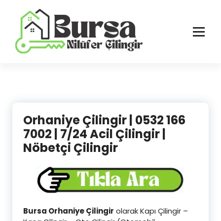
İçeriğe
geç
Bursa'nın Tüm İlçelerinde Güvenilir ve Hasarsız Hizmet
Orhaniye Çilingir | 0532 166
7002 | 7/24 Acil Çilingir |
Nöbetçi Çilingir
Bursa Orhaniye Çilingir
olarak Kapı Çilingir –