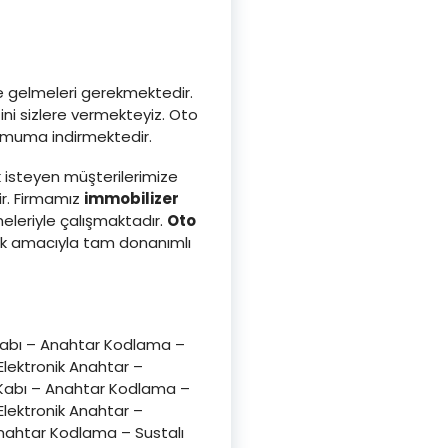
ze gelmeleri gerekmektedir.
ni sizlere vermekteyiz. Oto
inimuma indirmektedir.
 isteyen müşterilerimize
ir. Firmamız
immobilizer
leriyle çalışmaktadır.
Oto
ak amacıyla tam donanımlı
Kabı – Anahtar Kodlama –
lektronik Anahtar –
 Kabı – Anahtar Kodlama –
lektronik Anahtar –
nahtar Kodlama – Sustalı