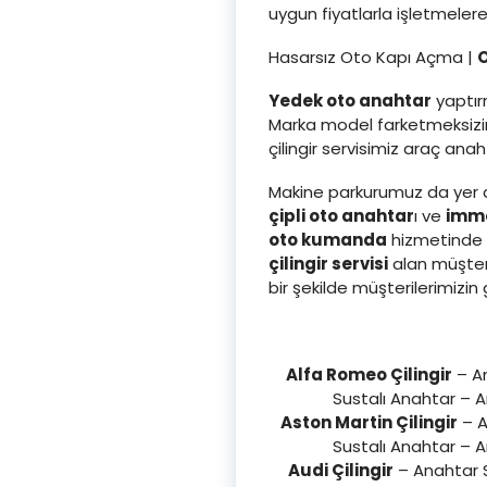
uygun fiyatlarla işletmeler
Hasarsız Oto Kapı Açma |
O
Yedek oto anahtar
yaptırm
Marka model farketmeksizin 
çilingir servisimiz araç an
Makine parkurumuz da yer a
çipli oto anahtar
ı ve
immo
oto kumanda
hizmetinde d
çilingir servisi
alan müşter
bir şekilde müşterilerimi
Alfa Romeo Çilingir
– An
Sustalı Anahtar – 
Aston Martin Çilingir
– A
Sustalı Anahtar – 
Audi Çilingir
– Anahtar S