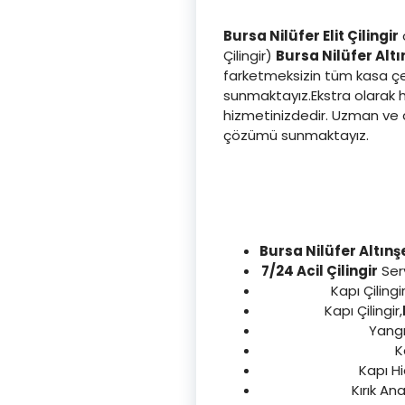
Bursa Nilüfer Elit Çilingir
o
Çilingir)
Bursa Nilüfer Altı
farketmeksizin tüm kasa çeşi
sunmaktayız.Ekstra olarak hı
hizmetinizdedir. Uzman ve d
çözümü sunmaktayız.
Bursa Nilüfer Altınş
7/24 Acil Çilingir
Serv
Kapı Çilingir
Kapı Çilingir,
Yangın
K
Kapı Hi
Kırık An