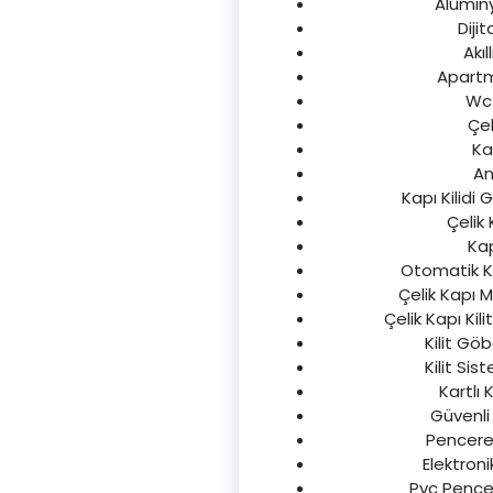
Alüminy
Dijit
Akıl
Apartma
Wc 
Çel
Ka
An
Kapı Kilidi 
Çelik 
Kap
Otomatik Kap
Çelik Kapı M
Çelik Kapı Kil
Kilit Göb
Kilit Sis
Kartlı 
Güvenli 
Pencere K
Elektroni
Pvc Pencere