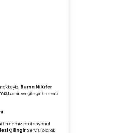
mekteyiz.
Bursa Nilüfer
ama
,tamir ve çilingir hizmeti
mı
ini firmamız profesyonel
esi Çilingir
Servisi olarak