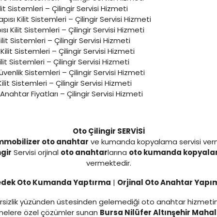
lit Sistemleri – Çilingir Servisi Hizmeti
sı Kilit Sistemleri – Çilingir Servisi Hizmeti
ı Kilit Sistemleri – Çilingir Servisi Hizmeti
it Sistemleri – Çilingir Servisi Hizmeti
i Kilit Sistemleri – Çilingir Servisi Hizmeti
lit Sistemleri – Çilingir Servisi Hizmeti
Güvenlik Sistemleri – Çilingir Servisi Hizmeti
ilit Sistemleri – Çilingir Servisi Hizmeti
Anahtar Fiyatları – Çilingir Servisi Hizmeti
Oto Çilingir SERVİSİ
mmobilizer oto anahtar
ve kumanda kopyalama servisi ver
ngir
Servisi orjinal
oto anahtar
larına
oto kumanda kopyal
vermektedir.
edek Oto Kumanda Yaptırma
|
Orjinal Oto Anahtar Yapı
yetersizlik yüzünden üstesinden gelemediği oto anahtar hizmet
tmelere özel çözümler sunan
Bursa Nilüfer Altınşehir Mahall