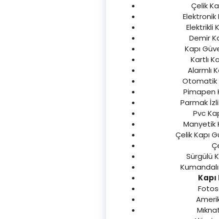
Çelik Ka
Elektronik 
Elektrikli
Demir Kap
Kapı Güven
Kartlı Ka
Alarmlı K
Otomatik K
Pimapen Ka
Parmak İzli
Pvc Kap
Manyetik K
Çelik Kapı Gü
Çe
Sürgülü Ka
Kumandalı K
Kapı 
Fotose
Amerika
Mıknatı