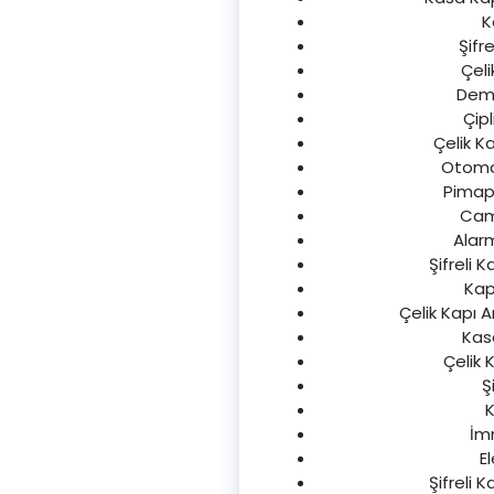
K
Şifre
Çeli
Demir
Çipl
Çelik Ka
Otomati
Pimape
Cam 
Alarm
Şifreli K
Kap
Çelik Kapı A
Kasa
Çelik 
Ş
K
İm
E
Şifreli K