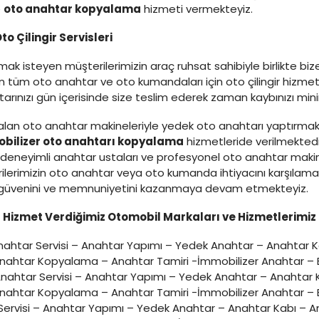
e
oto anahtar kopyalama
hizmeti vermekteyiz.
to Çilingir Servisleri
ak isteyen müşterilerimizin araç ruhsat sahibiyle birlikte bi
tüm oto anahtar ve oto kumandaları için oto çilingir hizmeti
ahtarınızı gün içerisinde size teslim ederek zaman kaybınızı m
lan oto anahtar makineleriyle yedek oto anahtarı yaptırmak
bilizer oto anahtarı kopyalama
hizmetleride verilmekted
eneyimli anahtar ustaları ve profesyonel oto anahtar makine
ilerimizin oto anahtar veya oto kumanda ihtiyacını karşılam
zin güvenini ve memnuniyetini kazanmaya devam etmekteyiz.
Hizmet Verdiğimiz Otomobil Markaları ve Hizmetlerimiz
ahtar Servisi – Anahtar Yapımı – Yedek Anahtar – Anahtar 
Anahtar Kopyalama – Anahtar Tamiri -İmmobilizer Anahtar – E
nahtar Servisi – Anahtar Yapımı – Yedek Anahtar – Anahtar
Anahtar Kopyalama – Anahtar Tamiri -İmmobilizer Anahtar – E
ervisi – Anahtar Yapımı – Yedek Anahtar – Anahtar Kabı – A