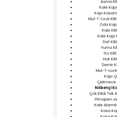
Asma Kili
Kale Kapı 
Kapı Kasama
Mul-T-Lock Kilit
Oda Kapıs
Kale Kili
Kale Kapı K
Daf Kili
Yuma Kili
İto Kil
Hok Kili
Demir Ka
Mul-T-Lock 
Kapı Çi
Çekmece Dol
Nöbetçi Ka
Çok Kilidi Tek 
Pimapen ve 
Kale Alarmlı 
Kasa Kapı
Kasa Kap