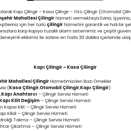
larak Kapı Çilingir – Kasa Çilingir – Oto Çilingir (Otomobil Çilin
nşehir Mahallesi Çilingir
hizmeti vermekteyiz.Eviniz, işyeriniz
tleriniz için her türlü
çilingir
hizmetini garantili ve hızlı bir şe
rsızlara karşı kapıya tuzaklı alarm sistemimiz ve çeşitli güven
eneyimli ekibimiz ile sizlere en fazla 30 dakika içerisinde ul
Kapı Çilingir – Kasa Çilingir
ehir Mahallesi Çilingir
Hizmetimizden Bazı Örnekler
isi (
Kasa Çilingir
,
Otomobil Çilingir
,
Kapı Çilingir
)
,
Kapı Anahtarcı
– Çilingir Servisi Hizmeti
Kapı Kilit Değişim
– Çilingir Servisi Hizmeti
 Kapısı Kilit – Çilingir Servisi Hizmeti
apı Kilidi – Çilingir Servisi Hizmeti
droliği Takma – Çilingir Servisi Hizmeti
ahtar Çıkartma – Çilingir Servisi Hizmeti