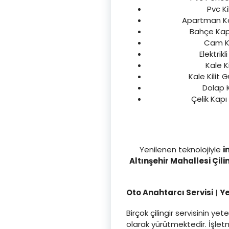
Pvc Ki
Apartman Kapı
Bahçe Kapıs
Cam Kil
Elektrikl
Kale Ki
Kale Kilit 
Dolap K
Çelik Kapı 
Yenilenen teknolojiyle
i
Altınşehir Mahallesi Çili
Oto Anahtarcı Servisi
|
Y
Birçok çilingir servisinin 
olarak yürütmektedir. İşle