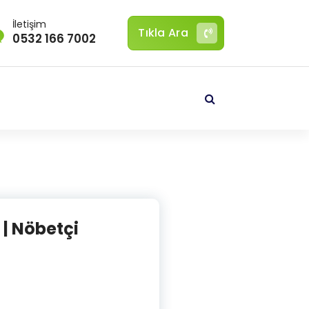
İletişim
Tıkla Ara
0532 166 7002
r | Nöbetçi