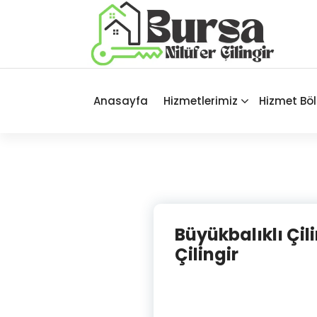
İçeriğe
geç
Bursa'nın Tüm İlçelerinde Güvenilir
ve Hasarsız Hizmet
Anasayfa
Hizmetlerimiz
Hizmet Böl
Büyükbalıklı Çili
Çilingir