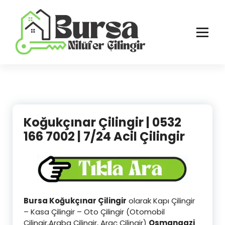
İçeriğe
geç
Bursa'nın Tüm İlçelerinde Güvenilir ve Hasarsız Hizmet
Koğukçınar Çilingir | 0532
166 7002 | 7/24 Acil Çilingir
Bursa Koğukçınar Çilingir
olarak Kapı Çilingir
– Kasa Çilingir – Oto Çilingir (Otomobil
Çilingir,Araba Çilingir, Araç Çilingir)
Osmangazi