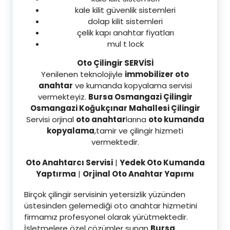
kale kilit güvenlik sistemleri
dolap kilit sistemleri
çelik kapı anahtar fiyatları
mul t lock
Oto Çilingir SERVİSİ
Yenilenen teknolojiyle
immobilizer oto
anahtar
ve kumanda kopyalama servisi
vermekteyiz.
Bursa Osmangazi Çilingir
Osmangazi Koğukçınar Mahallesi Çilingir
Servisi orjinal
oto anahtar
larına
oto kumanda
kopyalama
,tamir ve çilingir hizmeti
vermektedir.
Oto Anahtarcı Servisi
|
Yedek Oto Kumanda
Yaptırma
|
Orjinal Oto Anahtar Yapımı
Birçok çilingir servisinin yetersizlik yüzünden
üstesinden gelemediği oto anahtar hizmetini
firmamız profesyonel olarak yürütmektedir.
İşletmelere özel çözümler sunan
Bursa