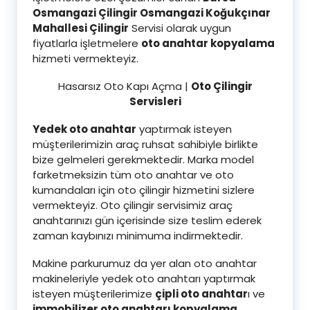
Osmangazi Çilingir Osmangazi Koğukçınar
Mahallesi Çilingi
r
Servisi olarak uygun
fiyatlarla işletmelere
oto anahtar kopyalama
hizmeti vermekteyiz.
Hasarsız Oto Kapı Açma |
Oto Çilingir
Servisleri
Yedek oto anahtar
yaptırmak isteyen
müşterilerimizin araç ruhsat sahibiyle birlikte
bize gelmeleri gerekmektedir. Marka model
farketmeksizin tüm oto anahtar ve oto
kumandaları için oto çilingir hizmetini sizlere
vermekteyiz. Oto çilingir servisimiz araç
anahtarınızı gün içerisinde size teslim ederek
zaman kaybınızı minimuma indirmektedir.
Makine parkurumuz da yer alan oto anahtar
makineleriyle yedek oto anahtarı yaptırmak
isteyen müşterilerimize
çipli oto anahtar
ı ve
immobilizer oto anahtarı kopyalama