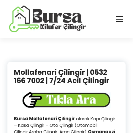
İçeriğe
geç
Bursa'nın Tüm İlçelerinde Güvenilir ve Hasarsız Hizmet
Mollafenari Çilingir | 0532
166 7002 | 7/24 Acil Çilingir
Bursa Mollafenari Çilingir
olarak Kapı Çilingir
– Kasa Çilingir – Oto Çilingir (Otomobil
Çilingir,Araba Çilingir, Araç Çilingir)
Osmangazi