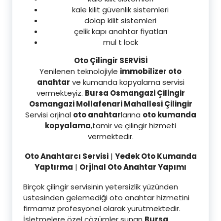
kale kilit güvenlik sistemleri
dolap kilit sistemleri
çelik kapı anahtar fiyatları
mul t lock
Oto Çilingir SERVİSİ
Yenilenen teknolojiyle
immobilizer oto
anahtar
ve kumanda kopyalama servisi
vermekteyiz.
Bursa Osmangazi Çilingir
Osmangazi Mollafenari Mahallesi Çilingir
Servisi orjinal
oto anahtar
larına
oto kumanda
kopyalama
,tamir ve çilingir hizmeti
vermektedir.
Oto Anahtarcı Servisi
|
Yedek Oto Kumanda
Yaptırma
|
Orjinal Oto Anahtar Yapımı
Birçok çilingir servisinin yetersizlik yüzünden
üstesinden gelemediği oto anahtar hizmetini
firmamız profesyonel olarak yürütmektedir.
İşletmelere özel çözümler sunan
Bursa