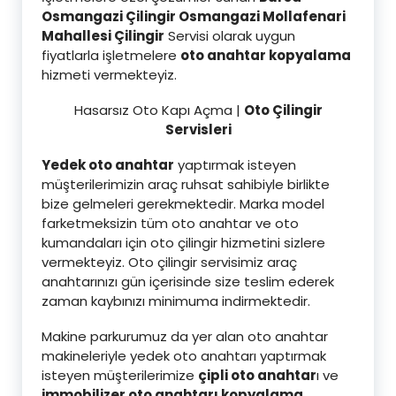
Osmangazi Çilingir Osmangazi Mollafenari
Mahallesi Çilingi
r
Servisi olarak uygun
fiyatlarla işletmelere
oto anahtar kopyalama
hizmeti vermekteyiz.
Hasarsız Oto Kapı Açma |
Oto Çilingir
Servisleri
Yedek oto anahtar
yaptırmak isteyen
müşterilerimizin araç ruhsat sahibiyle birlikte
bize gelmeleri gerekmektedir. Marka model
farketmeksizin tüm oto anahtar ve oto
kumandaları için oto çilingir hizmetini sizlere
vermekteyiz. Oto çilingir servisimiz araç
anahtarınızı gün içerisinde size teslim ederek
zaman kaybınızı minimuma indirmektedir.
Makine parkurumuz da yer alan oto anahtar
makineleriyle yedek oto anahtarı yaptırmak
isteyen müşterilerimize
çipli oto anahtar
ı ve
immobilizer oto anahtarı kopyalama