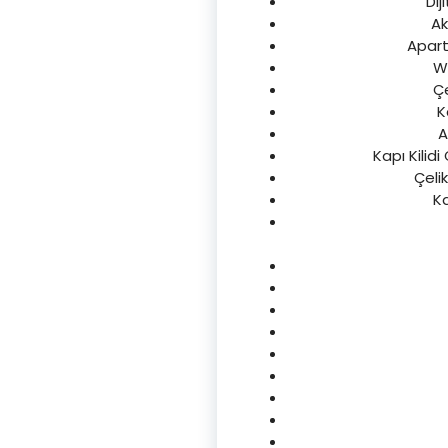
Dij
Ak
Apartm
Wc
Çe
K
A
Kapı Kilid
Çeli
Ka