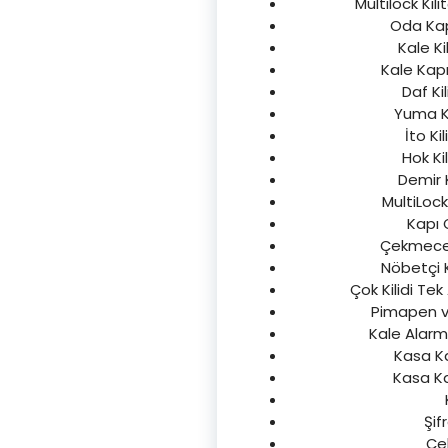
Multilock Kili
Oda Kapı
Kale Kil
Kale Kapı
Daf Ki
Yuma Ki
İto Ki
Hok Ki
Demir K
MultiLock
Kapı Ç
Çekmece D
Nöbetçi Ka
Çok Kilidi Tek
Pimapen ve
Kale Alarmlı
Kasa Ka
Kasa Ka
Şif
Çel