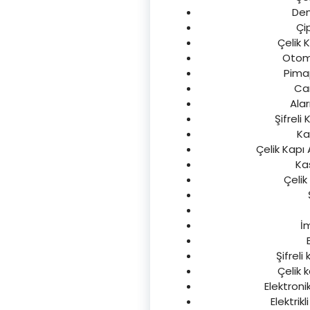
Demi
Çip
Çelik 
Otomat
Pimap
Cam
Alar
Şifreli 
Ka
Çelik Kapı
Kas
Çelik
İ
Şifreli
Çelik k
Elektronik
Elektrikl