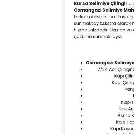
Bursa Selimiye Çilingir
ola
Osmangazi
Selimiye Maha
farketmeksizin tüm kasa çeşi
sunmaktayız.Ekstra olarak hı
hizmetinizdedir. Uzman ve d
çözümü sunmaktayız.
Osmangazi Selimiye 
7/24 Acil Çilingir
Kapı Çili
Kapı Çiling
Yang
Kapı H
Kırık A
Asma Kil
Kale Kap
Kapı Kasam