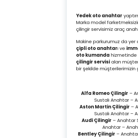
Yedek oto anahtar
yaptırm
Marka model farketmeksizin 
çilingir servisimiz araç an
Makine parkurumuz da yer a
çipli oto anahtar
ı ve
immo
oto kumanda
hizmetinde d
çilingir servisi
alan müşter
bir şekilde müşterilerimi
Alfa Romeo Çilingir
– An
Sustalı Anahtar – 
Aston Martin Çilingir
– A
Sustalı Anahtar – 
Audi Çilingir
– Anahtar S
Anahtar – Anaht
Bentley Çilingir
– Anahtar