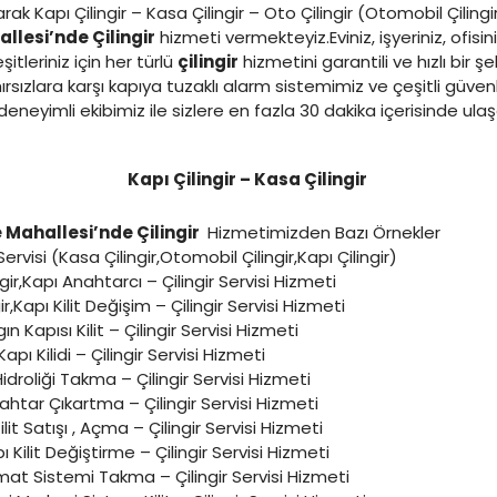
rak Kapı Çilingir – Kasa Çilingir – Oto Çilingir (Otomobil Çilingir
llesi’nde Çilingir
hizmeti vermekteyiz.Eviniz, işyeriniz, ofis
tleriniz için her türlü
çilingir
hizmetini garantili ve hızlı bir şe
rsızlara karşı kapıya tuzaklı alarm sistemimiz ve çeşitli güven
eneyimli ekibimiz ile sizlere en fazla 30 dakika içerisinde ul
Kapı Çilingir – Kasa Çilingir
Mahallesi’nde Çilingir
Hizmetimizden Bazı Örnekler
 Servisi (Kasa Çilingir,Otomobil Çilingir,Kapı Çilingir)
ngir,Kapı Anahtarcı – Çilingir Servisi Hizmeti
ir,Kapı Kilit Değişim – Çilingir Servisi Hizmeti
ın Kapısı Kilit – Çilingir Servisi Hizmeti
Kapı Kilidi – Çilingir Servisi Hizmeti
idroliği Takma – Çilingir Servisi Hizmeti
nahtar Çıkartma – Çilingir Servisi Hizmeti
it Satışı , Açma – Çilingir Servisi Hizmeti
ı Kilit Değiştirme – Çilingir Servisi Hizmeti
at Sistemi Takma – Çilingir Servisi Hizmeti