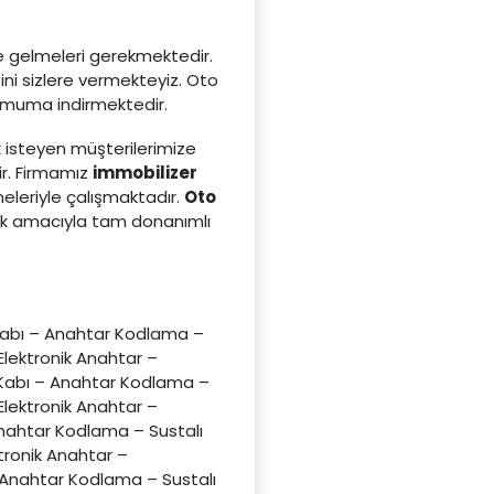
ze gelmeleri gerekmektedir.
ni sizlere vermekteyiz. Oto
inimuma indirmektedir.
 isteyen müşterilerimize
ir. Firmamız
immobilizer
leriyle çalışmaktadır.
Oto
ak amacıyla tam donanımlı
Kabı – Anahtar Kodlama –
lektronik Anahtar –
 Kabı – Anahtar Kodlama –
lektronik Anahtar –
nahtar Kodlama – Sustalı
tronik Anahtar –
 Anahtar Kodlama – Sustalı