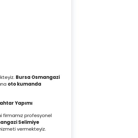
kteyiz.
Bursa Osmangazi
rına
oto kumanda
nahtar Yapımı
ini firmamız profesyonel
angazi Selimiye
izmeti vermekteyiz.