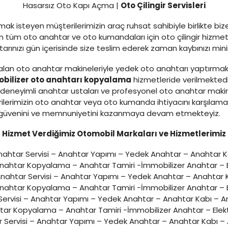
Hasarsız Oto Kapı Açma |
Oto Çilingir Servisleri
ak isteyen müşterilerimizin araç ruhsat sahibiyle birlikte bi
tüm oto anahtar ve oto kumandaları için oto çilingir hizmeti
ahtarınızı gün içerisinde size teslim ederek zaman kaybınızı m
lan oto anahtar makineleriyle yedek oto anahtarı yaptırmak
bilizer oto anahtarı kopyalama
hizmetleride verilmekted
eneyimli anahtar ustaları ve profesyonel oto anahtar makine
ilerimizin oto anahtar veya oto kumanda ihtiyacını karşılam
zin güvenini ve memnuniyetini kazanmaya devam etmekteyiz.
Hizmet Verdiğimiz Otomobil Markaları ve Hizmetlerimiz
ahtar Servisi – Anahtar Yapımı – Yedek Anahtar – Anahtar 
Anahtar Kopyalama – Anahtar Tamiri -İmmobilizer Anahtar – E
nahtar Servisi – Anahtar Yapımı – Yedek Anahtar – Anahtar
Anahtar Kopyalama – Anahtar Tamiri -İmmobilizer Anahtar – E
ervisi – Anahtar Yapımı – Yedek Anahtar – Anahtar Kabı – A
ar Kopyalama – Anahtar Tamiri -İmmobilizer Anahtar – Elek
 Servisi – Anahtar Yapımı – Yedek Anahtar – Anahtar Kabı –