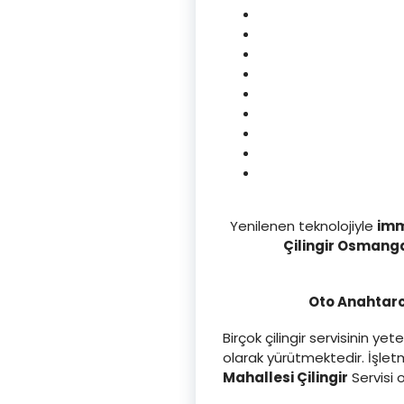
Yenilenen teknolojiyle
imm
Çilingir Osmanga
Oto Anahtarcı
Birçok çilingir servisinin 
olarak yürütmektedir. İşle
Mahallesi Çilingi
r
Servisi 