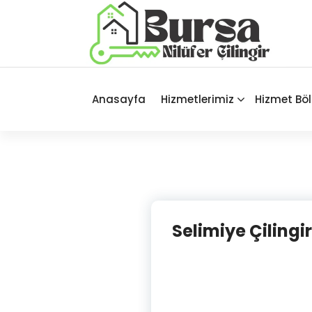
İçeriğe
geç
Bursa'nın Tüm İlçelerinde Güvenilir
ve Hasarsız Hizmet
Anasayfa
Hizmetlerimiz
Hizmet Böl
Selimiye Çilingir 