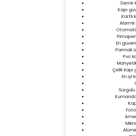
Demir k
Kapı güve
Kartlı 
Alarmlı 
Otomatik 
Pimapen k
En güvenli
Parmak izl
Pvc ka
Manyetik 
Çelik kapı 
En iyi 
Sürgülü 
Kumandalı 
Kap
Fotos
Ameri
Mıkna
Alümin