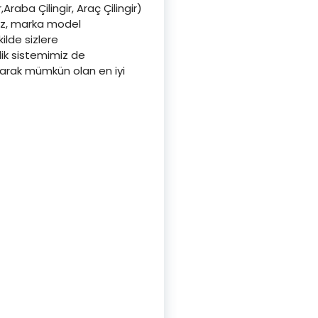
,Araba Çilingir, Araç Çilingir)
iniz, marka model
kilde sizlere
lik sistemimiz de
aşarak mümkün olan en iyi