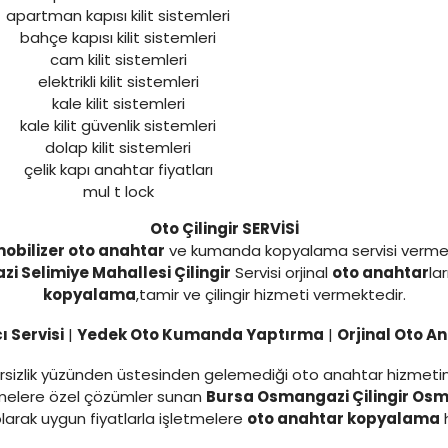
apartman kapısı kilit sistemleri
bahçe kapısı kilit sistemleri
cam kilit sistemleri
elektrikli kilit sistemleri
kale kilit sistemleri
kale kilit güvenlik sistemleri
dolap kilit sistemleri
çelik kapı anahtar fiyatları
mul t lock
Oto Çilingir SERVİSİ
obilizer oto anahtar
ve kumanda kopyalama servisi verme
zi Selimiye Mahallesi Çilingir
Servisi orjinal
oto anahtar
la
kopyalama
,tamir ve çilingir hizmeti vermektedir.
 Servisi
|
Yedek Oto Kumanda Yaptırma
|
Orjinal Oto A
yetersizlik yüzünden üstesinden gelemediği oto anahtar hizmet
tmelere özel çözümler sunan
Bursa Osmangazi Çilingir Osm
olarak uygun fiyatlarla işletmelere
oto anahtar kopyalama
h