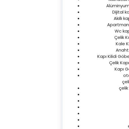
Alüminyum k
Dijital k
Akıllı k
Apartman ka
Wc kapı
Çelik K
Kale K
Anahta
Kapı Kilidi Göbe
Çelik Kapı
Kapı Gö
ot
çel
çelik