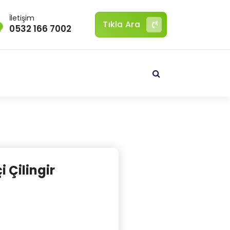
İletişim
Tıkla Ara
0532 166 7002
i Çilingir