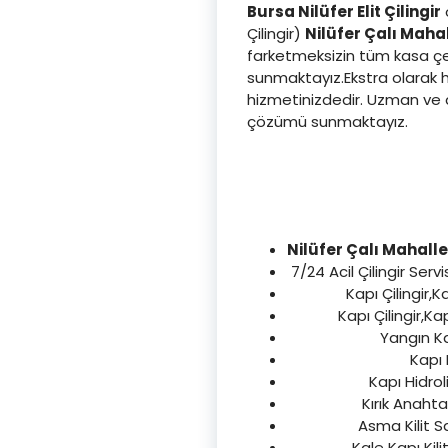
Bursa Nilüfer Elit Çilingir
o
Çilingir)
Nilüfer Çalı Mahal
farketmeksizin tüm kasa çeşi
sunmaktayız.Ekstra olarak hı
hizmetinizdedir. Uzman ve d
çözümü sunmaktayız.
Nilüfer Çalı Mahalle
7/24 Acil Çilingir Servi
Kapı Çilingir,K
Kapı Çilingir,Ka
Yangın Kap
Kapı K
Kapı Hidrol
Kırık Anahta
Asma Kilit Sa
Kale Kapı Kili