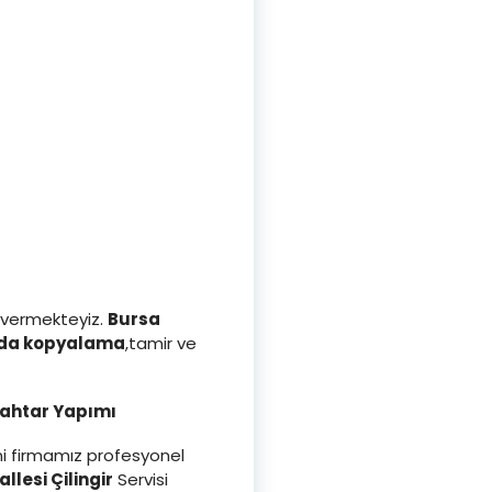
 vermekteyiz.
Bursa
da kopyalama
,tamir ve
nahtar Yapımı
ini firmamız profesyonel
llesi Çilingir
Servisi