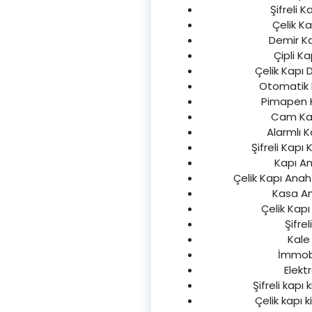
Şifreli K
Çelik Kap
Demir Kap
Çipli Ka
Çelik Kapı D
Otomatik Ka
Pimapen Ka
Cam Kapı
Alarmlı Ka
Şifreli Kapı 
Kapı An
Çelik Kapı Anah
Kasa Ana
Çelik Kapı
Şifrel
Kale 
İmmobi
Elekt
Şifreli kapı 
Çelik kapı k