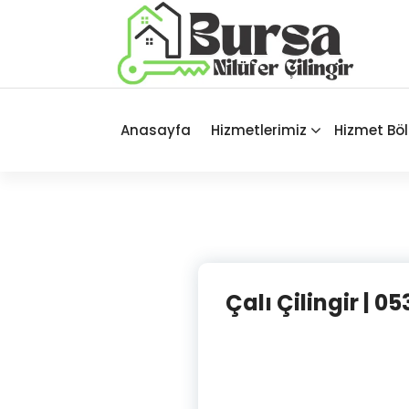
İçeriğe
geç
Bursa'nın Tüm İlçelerinde Güvenilir
ve Hasarsız Hizmet
Anasayfa
Hizmetlerimiz
Hizmet Böl
Çalı Çilingir | 05