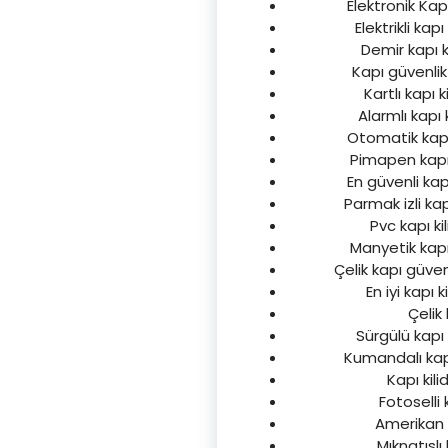
Elektronik Kapı
Elektrikli kap
Demir kapı ki
Kapı güvenlik 
Kartlı kapı k
Alarmlı kapı 
Otomatik kapı 
Pimapen kapı k
En güvenli kapı
Parmak izli kap
Pvc kapı ki
Manyetik kapı 
Çelik kapı güvenl
En iyi kapı k
Çelik
Sürgülü kapı k
Kumandalı kapı 
Kapı kili
Fotoselli 
Amerikan ka
Mıknatıslı 