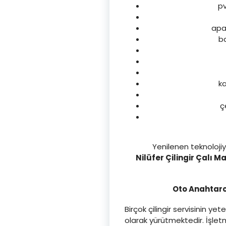
pv
apar
ba
ka
ç
Yenilenen teknoloji
Nilüfer Çilingir Çalı Ma
Oto Anahtarcı
Birçok çilingir servisinin 
olarak yürütmektedir. İşle