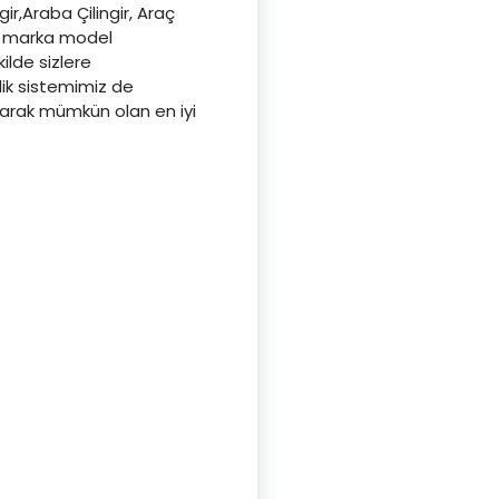
gir,Araba Çilingir, Araç
iz, marka model
kilde sizlere
lik sistemimiz de
aşarak mümkün olan en iyi