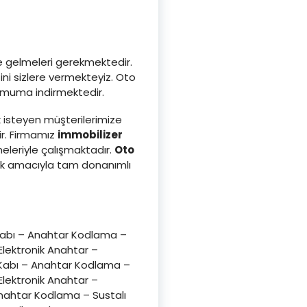
ze gelmeleri gerekmektedir.
ni sizlere vermekteyiz. Oto
inimuma indirmektedir.
 isteyen müşterilerimize
ir. Firmamız
immobilizer
leriyle çalışmaktadır.
Oto
ak amacıyla tam donanımlı
Kabı – Anahtar Kodlama –
lektronik Anahtar –
 Kabı – Anahtar Kodlama –
lektronik Anahtar –
nahtar Kodlama – Sustalı