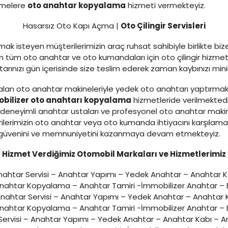
etmelere
oto anahtar kopyalama
hizmeti vermekteyiz.
Hasarsız Oto Kapı Açma |
Oto Çilingir Servisleri
ak isteyen müşterilerimizin araç ruhsat sahibiyle birlikte bi
tüm oto anahtar ve oto kumandaları için oto çilingir hizmeti
ahtarınızı gün içerisinde size teslim ederek zaman kaybınızı m
lan oto anahtar makineleriyle yedek oto anahtarı yaptırmak
bilizer oto anahtarı kopyalama
hizmetleride verilmekted
eneyimli anahtar ustaları ve profesyonel oto anahtar makine
ilerimizin oto anahtar veya oto kumanda ihtiyacını karşılam
zin güvenini ve memnuniyetini kazanmaya devam etmekteyiz.
Hizmet Verdiğimiz Otomobil Markaları ve Hizmetlerimiz
ahtar Servisi – Anahtar Yapımı – Yedek Anahtar – Anahtar 
Anahtar Kopyalama – Anahtar Tamiri -İmmobilizer Anahtar – E
nahtar Servisi – Anahtar Yapımı – Yedek Anahtar – Anahtar
Anahtar Kopyalama – Anahtar Tamiri -İmmobilizer Anahtar – E
ervisi – Anahtar Yapımı – Yedek Anahtar – Anahtar Kabı – A