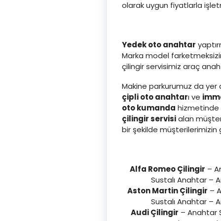
olarak uygun fiyatlarla işl
Yedek oto anahtar
yaptırm
Marka model farketmeksizin 
çilingir servisimiz araç an
Makine parkurumuz da yer a
çipli oto anahtar
ı ve
immo
oto kumanda
hizmetinde d
çilingir servisi
alan müşter
bir şekilde müşterilerimi
Alfa Romeo Çilingir
– An
Sustalı Anahtar – 
Aston Martin Çilingir
– A
Sustalı Anahtar – 
Audi Çilingir
– Anahtar S