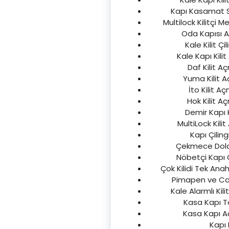
Kapı Kasamat Si
Multilock Kilitçi M
Oda Kapısı Aç
Kale Kilit Çi
Kale Kapı Kilit
Daf Kilit Aç
Yuma Kilit Aç
İto Kilit A
Hok Kilit Aç
Demir Kapı K
MultiLock Kilit
Kapı Çiling
Çekmece Dolap K
Nöbetçi Kapı Çi
Çok Kilidi Tek Anah
Pimapen ve Cam 
Kale Alarmlı Kili
Kasa Kapı Tam
Kasa Kapı Aç
Kapı K