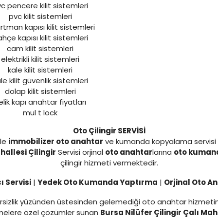
c pencere kilit sistemleri
pvc kilit sistemleri
tman kapısı kilit sistemleri
hçe kapısı kilit sistemleri
cam kilit sistemleri
elektrikli kilit sistemleri
kale kilit sistemleri
le kilit güvenlik sistemleri
dolap kilit sistemleri
elik kapı anahtar fiyatları
mul t lock
Oto Çilingir SERVİSİ
yle
immobilizer oto anahtar
ve kumanda kopyalama servisi
hallesi Çilingir
Servisi orjinal
oto anahtar
larına
oto kuman
çilingir hizmeti vermektedir.
 Servisi
|
Yedek Oto Kumanda Yaptırma
|
Orjinal Oto A
yetersizlik yüzünden üstesinden gelemediği oto anahtar hizmet
tmelere özel çözümler sunan
Bursa Nilüfer Çilingir Çalı Maha