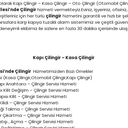
larak Kapı Çilingir – Kasa Çilingir – Oto Çilingir (Otomobil Çilin
lesi’nde Çilingir
hizmeti vermekteyiz.Eviniz, işyeriniz, ofisin
tleriniz için her türlü
çilingir
hizmetini garantili ve hızlı bir şe
rsızlara karşı kapıya tuzaklı alarm sistemimiz ve çeşitli güven
eneyimli ekibimiz ile sizlere en fazla 30 dakika içerisinde ul
Kapı Çilingir – Kasa Çilingir
si’nde Çilingir
Hizmetimizden Bazı Örnekler
si (Kasa Çilingir,Otomobil Çilingir,Kapı Çilingir)
apı Anahtarcı – Çilingir Servisi Hizmeti
pı Kilit Değişim – Çilingir Servisi Hizmeti
ısı Kilit – Çilingir Servisi Hizmeti
ilidi – Çilingir Servisi Hizmeti
iği Takma – Çilingir Servisi Hizmeti
r Çıkartma – Çilingir Servisi Hizmeti
tışı , Açma – Çilingir Servisi Hizmeti
t Değiştirme – Çilingir Servisi Hizmeti