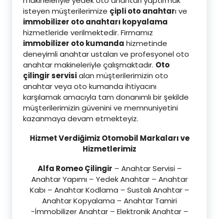
makineleriyle yedek oto anahtarı yaptırmak
isteyen müşterilerimize
çipli oto anahtar
ı ve
immobilizer oto anahtarı kopyalama
hizmetleride verilmektedir. Firmamız
immobilizer oto kumanda
hizmetinde
deneyimli anahtar ustaları ve profesyonel oto
anahtar makineleriyle çalışmaktadır.
Oto
çilingir servisi
alan müşterilerimizin oto
anahtar veya oto kumanda ihtiyacını
karşılamak amacıyla tam donanımlı bir şekilde
müşterilerimizin güvenini ve memnuniyetini
kazanmaya devam etmekteyiz.
Hizmet Verdiğimiz Otomobil Markaları ve
Hizmetlerimiz
Alfa Romeo Çilingir
– Anahtar Servisi –
Anahtar Yapımı – Yedek Anahtar – Anahtar
Kabı – Anahtar Kodlama – Sustalı Anahtar –
Anahtar Kopyalama – Anahtar Tamiri
-İmmobilizer Anahtar – Elektronik Anahtar –