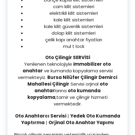
cam kilit sistemleri
elektrikli kilit sistemleri
kale kilit sistemleri
kale kilit güvenlik sistemleri
dolap kilit sistemleri
çelik kapı anahtar fiyatları
mul t lock
Oto Çilingir SERVİSİ
Yenilenen teknolojiyle
immobilizer oto
anahtar
ve kumanda kopyalama servisi
vermekteyiz.
Bursa Nilüfer Çilingir Demirci
Mahallesi Çilingir
Servisi orjinal
oto
anahtar
larına
oto kumanda
kopyalama
,tamir ve çilingir hizmeti
vermektedir.
Oto Anahtarcı Servisi
|
Yedek Oto Kumanda
Yaptırma
|
Orjinal Oto Anahtar Yapımı
Birçok çilingir servisinin yetersizlik yüzünden