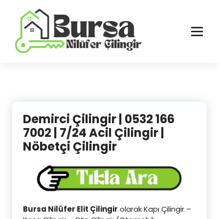
İçeriğe
geç
Bursa'nın Tüm İlçelerinde Güvenilir ve Hasarsız Hizmet
Demirci Çilingir | 0532 166
7002 | 7/24 Acil Çilingir |
Nöbetçi Çilingir
Bursa Nilüfer Elit Çilingir
olarak Kapı Çilingir –