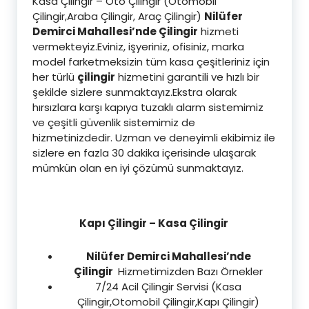
Kasa Çilingir – Oto Çilingir (Otomobil
Çilingir,Araba Çilingir, Araç Çilingir)
Nilüfer
Demirci Mahallesi’nde Çilingir
hizmeti
vermekteyiz.Eviniz, işyeriniz, ofisiniz, marka
model farketmeksizin tüm kasa çeşitleriniz için
her türlü
çilingir
hizmetini garantili ve hızlı bir
şekilde sizlere sunmaktayız.Ekstra olarak
hırsızlara karşı kapıya tuzaklı alarm sistemimiz
ve çeşitli güvenlik sistemimiz de
hizmetinizdedir. Uzman ve deneyimli ekibimiz ile
sizlere en fazla 30 dakika içerisinde ulaşarak
mümkün olan en iyi çözümü sunmaktayız.
Kapı Çilingir – Kasa Çilingir
Nilüfer Demirci Mahallesi’nde
Çilingir
Hizmetimizden Bazı Örnekler
7/24 Acil Çilingir Servisi (Kasa
Çilingir,Otomobil Çilingir,Kapı Çilingir)