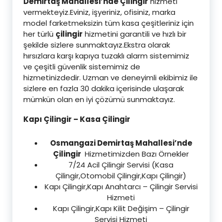
Demirtaş Mahallesi’nde Çilingir
hizmeti
vermekteyiz.Eviniz, işyeriniz, ofisiniz, marka
model farketmeksizin tüm kasa çeşitleriniz için
her türlü
çilingir
hizmetini garantili ve hızlı bir
şekilde sizlere sunmaktayız.Ekstra olarak
hırsızlara karşı kapıya tuzaklı alarm sistemimiz
ve çeşitli güvenlik sistemimiz de
hizmetinizdedir. Uzman ve deneyimli ekibimiz ile
sizlere en fazla 30 dakika içerisinde ulaşarak
mümkün olan en iyi çözümü sunmaktayız.
Kapı Çilingir – Kasa Çilingir
Osmangazi Demirtaş Mahallesi’nde
Çilingir
Hizmetimizden Bazı Örnekler
7/24 Acil Çilingir Servisi (Kasa
Çilingir,Otomobil Çilingir,Kapı Çilingir)
Kapı Çilingir,Kapı Anahtarcı – Çilingir Servisi
Hizmeti
Kapı Çilingir,Kapı Kilit Değişim – Çilingir
Servisi Hizmeti