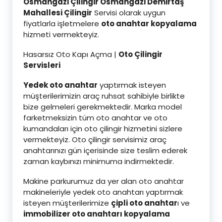
Osmangazi Çilingir Osmangazi Demirtaş
Mahallesi Çilingi
r
Servisi olarak uygun
fiyatlarla işletmelere
oto anahtar kopyalama
hizmeti vermekteyiz.
Hasarsız Oto Kapı Açma |
Oto Çilingir
Servisleri
Yedek oto anahtar
yaptırmak isteyen
müşterilerimizin araç ruhsat sahibiyle birlikte
bize gelmeleri gerekmektedir. Marka model
farketmeksizin tüm oto anahtar ve oto
kumandaları için oto çilingir hizmetini sizlere
vermekteyiz. Oto çilingir servisimiz araç
anahtarınızı gün içerisinde size teslim ederek
zaman kaybınızı minimuma indirmektedir.
Makine parkurumuz da yer alan oto anahtar
makineleriyle yedek oto anahtarı yaptırmak
isteyen müşterilerimize
çipli oto anahtar
ı ve
immobilizer oto anahtarı kopyalama