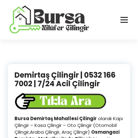
İçeriğe
geç
Bursa'nın Tüm İlçelerinde Güvenilir ve Hasarsız Hizmet
Demirtaş Çilingir | 0532 166
7002 | 7/24 Acil Çilingir
Bursa Demirtaş Mahallesi Çilingir
olarak Kapı
Çilingir – Kasa Çilingir – Oto Çilingir (Otomobil
Çilingir,Araba Çilingir, Araç Çilingir)
Osmangazi