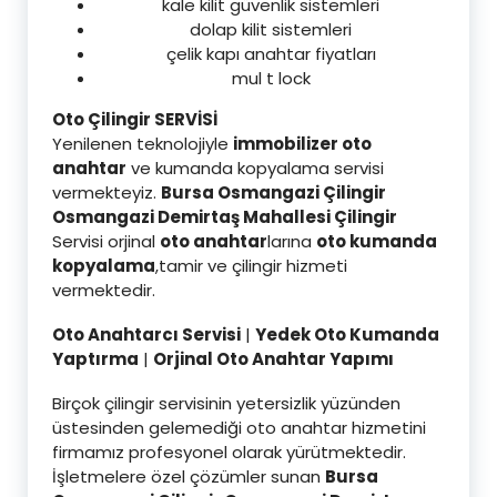
kale kilit güvenlik sistemleri
dolap kilit sistemleri
çelik kapı anahtar fiyatları
mul t lock
Oto Çilingir SERVİSİ
Yenilenen teknolojiyle
immobilizer oto
anahtar
ve kumanda kopyalama servisi
vermekteyiz.
Bursa Osmangazi Çilingir
Osmangazi Demirtaş Mahallesi Çilingir
Servisi orjinal
oto anahtar
larına
oto kumanda
kopyalama
,tamir ve çilingir hizmeti
vermektedir.
Oto Anahtarcı Servisi
|
Yedek Oto Kumanda
Yaptırma
|
Orjinal Oto Anahtar Yapımı
Birçok çilingir servisinin yetersizlik yüzünden
üstesinden gelemediği oto anahtar hizmetini
firmamız profesyonel olarak yürütmektedir.
İşletmelere özel çözümler sunan
Bursa