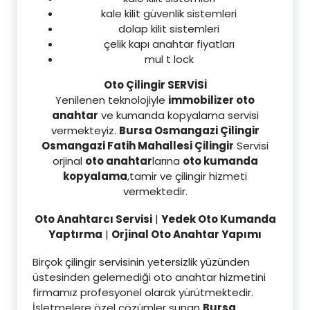
kale kilit güvenlik sistemleri
dolap kilit sistemleri
çelik kapı anahtar fiyatları
mul t lock
Oto Çilingir SERVİSİ
Yenilenen teknolojiyle
immobilizer oto
anahtar
ve kumanda kopyalama servisi
vermekteyiz.
Bursa Osmangazi Çilingir
Osmangazi Fatih Mahallesi Çilingir
Servisi
orjinal
oto anahtar
larına
oto kumanda
kopyalama
,tamir ve çilingir hizmeti
vermektedir.
Oto Anahtarcı Servisi
|
Yedek Oto Kumanda
Yaptırma
|
Orjinal Oto Anahtar Yapımı
Birçok çilingir servisinin yetersizlik yüzünden
üstesinden gelemediği oto anahtar hizmetini
firmamız profesyonel olarak yürütmektedir.
İşletmelere özel çözümler sunan
Bursa