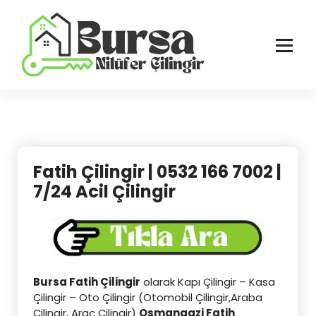
İçeriğe
geç
Bursa'nın Tüm İlçelerinde Güvenilir ve Hasarsız Hizmet
Fatih Çilingir | 0532 166 7002 |
7/24 Acil Çilingir
Bursa Fatih Çilingir
olarak Kapı Çilingir – Kasa
Çilingir – Oto Çilingir (Otomobil Çilingir,Araba
Çilingir, Araç Çilingir)
Osmangazi
Fatih