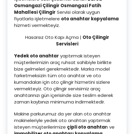
Osmangazi Çilingir Osmangazi Fatih
Mahallesi Çilingi
r
Servisi olarak uygun
fiyatlarla işletmelere
oto anahtar kopyalama
hizmeti vermekteyiz.
Hasarsız Oto Kapı Açma |
Oto Çilingir
Servisleri
Yedek oto anahtar
yaptırmak isteyen
müşterilerimizin araç ruhsat sahibiyle birlikte
bize gelmeleri gerekmektedir. Marka model
farketmeksizin tüm oto anahtar ve oto
kumandaları için oto çilingir hizmetini sizlere
vermekteyiz. Oto çilingir servisimiz araç
anahtarınızı gün içerisinde size teslim ederek
zaman kaybınızı minimuma indirmektedir.
Makine parkurumuz da yer alan oto anahtar
makineleriyle yedek oto anahtarı yaptırmak
isteyen müşterilerimize
çipli oto anahtar
ı ve
immobilizer oto anahtarı kopyalama