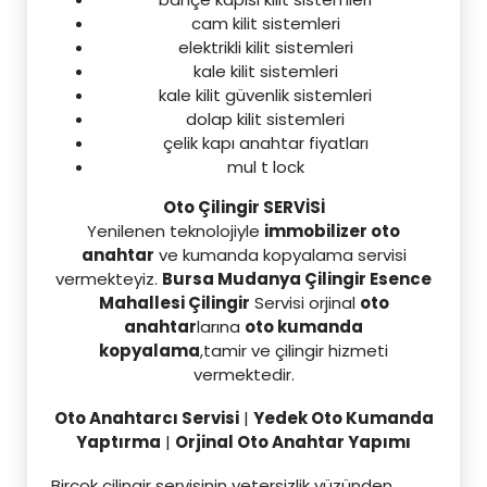
cam kilit sistemleri
elektrikli kilit sistemleri
kale kilit sistemleri
kale kilit güvenlik sistemleri
dolap kilit sistemleri
çelik kapı anahtar fiyatları
mul t lock
Oto Çilingir SERVİSİ
Yenilenen teknolojiyle
immobilizer oto
anahtar
ve kumanda kopyalama servisi
vermekteyiz.
Bursa Mudanya Çilingir Esence
Mahallesi Çilingir
Servisi orjinal
oto
anahtar
larına
oto kumanda
kopyalama
,tamir ve çilingir hizmeti
vermektedir.
Oto Anahtarcı Servisi
|
Yedek Oto Kumanda
Yaptırma
|
Orjinal Oto Anahtar Yapımı
Birçok çilingir servisinin yetersizlik yüzünden