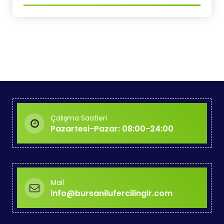
Çalışma Saatleri
Pazartesi-Pazar: 08:00-24:00
Mail
info@bursanilufercilingir.com