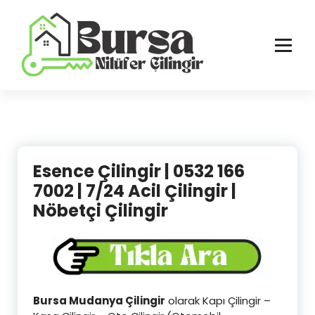
İçeriğe
geç
Bursa'nın Tüm İlçelerinde Güvenilir ve Hasarsız Hizmet
Esence Çilingir | 0532 166
7002 | 7/24 Acil Çilingir |
Nöbetçi Çilingir
Bursa Mudanya Çilingir
olarak Kapı Çilingir –