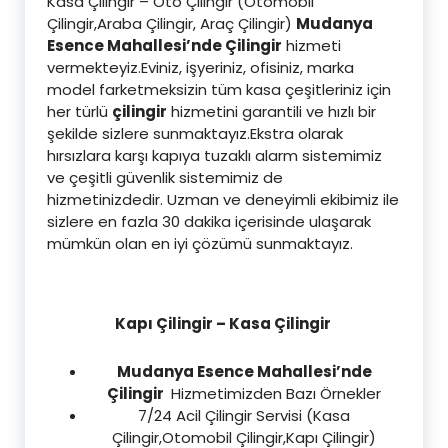
Kasa Çilingir – Oto Çilingir (Otomobil
Çilingir,Araba Çilingir, Araç Çilingir)
Mudanya
Esence Mahallesi’nde Çilingir
hizmeti
vermekteyiz.Eviniz, işyeriniz, ofisiniz, marka
model farketmeksizin tüm kasa çeşitleriniz için
her türlü
çilingir
hizmetini garantili ve hızlı bir
şekilde sizlere sunmaktayız.Ekstra olarak
hırsızlara karşı kapıya tuzaklı alarm sistemimiz
ve çeşitli güvenlik sistemimiz de
hizmetinizdedir. Uzman ve deneyimli ekibimiz ile
sizlere en fazla 30 dakika içerisinde ulaşarak
mümkün olan en iyi çözümü sunmaktayız.
Kapı Çilingir – Kasa Çilingir
Mudanya Esence Mahallesi’nde
Çilingir
Hizmetimizden Bazı Örnekler
7/24 Acil Çilingir Servisi (Kasa
Çilingir,Otomobil Çilingir,Kapı Çilingir)