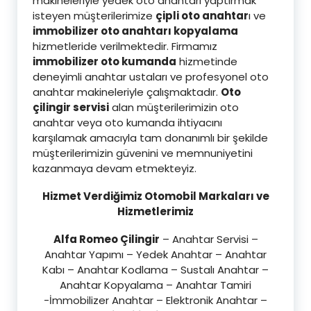
makineleriyle yedek oto anahtarı yaptırmak
isteyen müşterilerimize
çipli oto anahtar
ı ve
immobilizer oto anahtarı kopyalama
hizmetleride verilmektedir. Firmamız
immobilizer oto kumanda
hizmetinde
deneyimli anahtar ustaları ve profesyonel oto
anahtar makineleriyle çalışmaktadır.
Oto
çilingir servisi
alan müşterilerimizin oto
anahtar veya oto kumanda ihtiyacını
karşılamak amacıyla tam donanımlı bir şekilde
müşterilerimizin güvenini ve memnuniyetini
kazanmaya devam etmekteyiz.
Hizmet Verdiğimiz Otomobil Markaları ve
Hizmetlerimiz
Alfa Romeo Çilingir
– Anahtar Servisi –
Anahtar Yapımı – Yedek Anahtar – Anahtar
Kabı – Anahtar Kodlama – Sustalı Anahtar –
Anahtar Kopyalama – Anahtar Tamiri
-İmmobilizer Anahtar – Elektronik Anahtar –