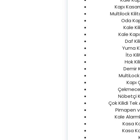
Kapı Kasam
Multilock Kili
Oda Kapı
Kale Kil
Kale Kapı 
Daf Kil
Yuma Kil
İto Ki
Hok Kil
Demir K
MultiLock 
Kapı Ç
Çekmece Do
Nöbetçi Ka
Çok Kilidi Tek
Pimapen ve 
Kale Alarmlı
Kasa Kap
Kasa Kap