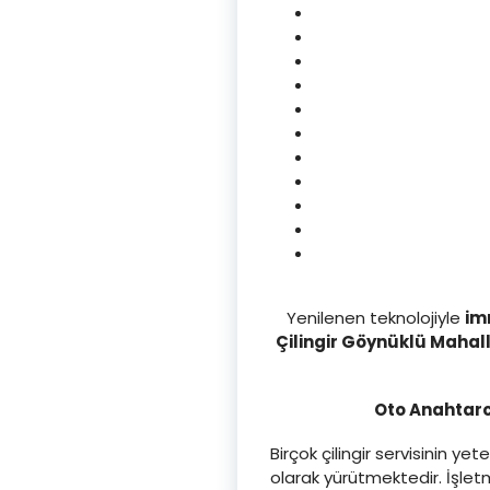
Yenilenen teknolojiyle
im
Çilingir Göynüklü Mahalle
Oto Anahtarcı
Birçok çilingir servisinin 
olarak yürütmektedir. İşle