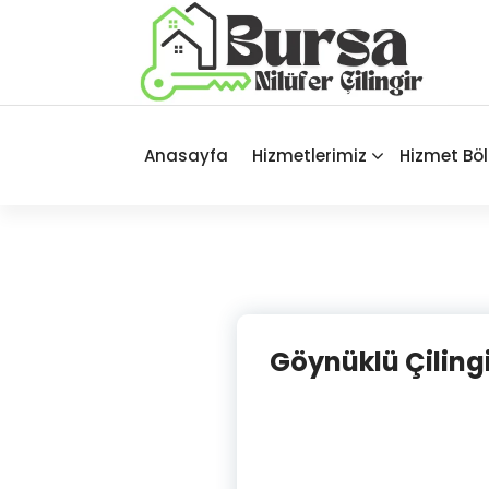
İçeriğe
geç
Bursa'nın Tüm İlçelerinde Güvenilir
ve Hasarsız Hizmet
Anasayfa
Hizmetlerimiz
Hizmet Böl
Göynüklü Çilingir