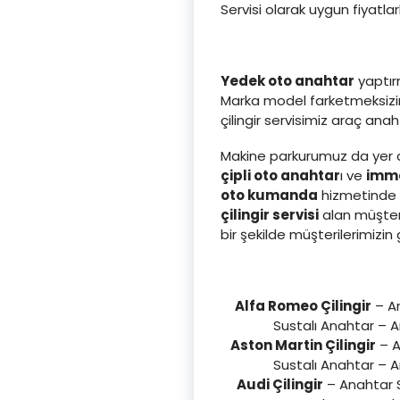
Servisi olarak uygun fiyatla
Yedek oto anahtar
yaptırm
Marka model farketmeksizin 
çilingir servisimiz araç an
Makine parkurumuz da yer a
çipli oto anahtar
ı ve
immo
oto kumanda
hizmetinde d
çilingir servisi
alan müşter
bir şekilde müşterilerimi
Alfa Romeo Çilingir
– An
Sustalı Anahtar – 
Aston Martin Çilingir
– A
Sustalı Anahtar – 
Audi Çilingir
– Anahtar S