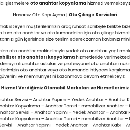
rla işletmelere
oto anahtar kopyalama
hizmeti vermekteyiz
Hasarsız Oto Kapı Açma |
Oto Çilingir Servisleri
ak isteyen müşterilerimizin araç ruhsat sahibiyle birlikte bi
tüm oto anahtar ve oto kumandaları için oto çilingir hizmeti
ahtarınızı gün içerisinde size teslim ederek zaman kaybınızı m
lan oto anahtar makineleriyle yedek oto anahtarı yaptırmak
bilizer oto anahtarı kopyalama
hizmetleride verilmekted
eneyimli anahtar ustaları ve profesyonel oto anahtar makine
ilerimizin oto anahtar veya oto kumanda ihtiyacını karşılam
zin güvenini ve memnuniyetini kazanmaya devam etmekteyiz.
Hizmet Verdiğimiz Otomobil Markaları ve Hizmetlerimiz
ahtar Servisi – Anahtar Yapımı – Yedek Anahtar – Anahtar 
Anahtar Kopyalama – Anahtar Tamiri -İmmobilizer Anahtar – E
nahtar Servisi – Anahtar Yapımı – Yedek Anahtar – Anahtar
Anahtar Kopyalama – Anahtar Tamiri -İmmobilizer Anahtar – E
ervisi – Anahtar Yapımı – Yedek Anahtar – Anahtar Kabı – A