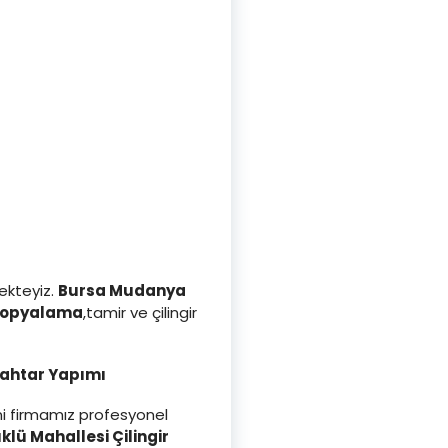
ekteyiz.
Bursa Mudanya
kopyalama
,tamir ve çilingir
nahtar Yapımı
ini firmamız profesyonel
lü Mahallesi Çilingir