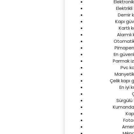
Elektronik
Elektrikl
Demir ka
Kapı güve
Kartlı 
Alarmlı 
Otomatik k
Pimapen k
En güvenli
Parmak izl
Pvc ka
Manyetik 
Çelik kapı g
En iyi 
Ç
Sürgülü k
Kumandalı 
Kapı
Fotos
Amerik
Mıknat