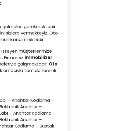
.
ze gelmeleri gerekmektedir.
ni sizlere vermekteyiz. Oto
inimuma indirmektedir.
 isteyen müşterilerimize
ir. Firmamız
immobilizer
leriyle çalışmaktadır.
Oto
ak amacıyla tam donanımlı
Kabı – Anahtar Kodlama –
lektronik Anahtar –
 Kabı – Anahtar Kodlama –
lektronik Anahtar –
nahtar Kodlama – Sustalı