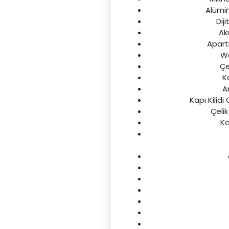
Alümin
Diji
Akı
Apartm
Wc
Çe
K
A
Kapı Kilidi
Çelik
Ka