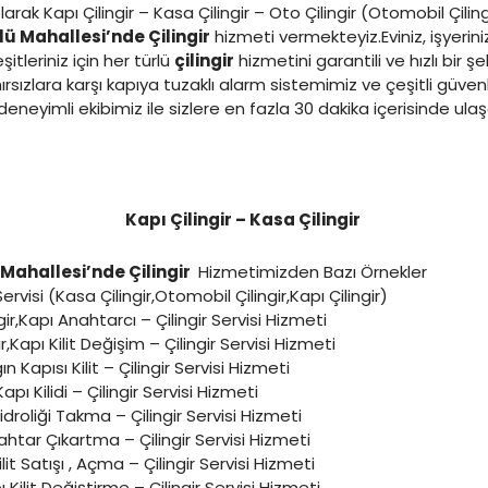
larak Kapı Çilingir – Kasa Çilingir – Oto Çilingir (Otomobil Çiling
ü Mahallesi’nde Çilingir
hizmeti vermekteyiz.Eviniz, işyerini
tleriniz için her türlü
çilingir
hizmetini garantili ve hızlı bir şe
rsızlara karşı kapıya tuzaklı alarm sistemimiz ve çeşitli güven
eneyimli ekibimiz ile sizlere en fazla 30 dakika içerisinde ul
Kapı Çilingir – Kasa Çilingir
ahallesi’nde Çilingir
Hizmetimizden Bazı Örnekler
Servisi (Kasa Çilingir,Otomobil Çilingir,Kapı Çilingir)
gir,Kapı Anahtarcı – Çilingir Servisi Hizmeti
ir,Kapı Kilit Değişim – Çilingir Servisi Hizmeti
n Kapısı Kilit – Çilingir Servisi Hizmeti
Kapı Kilidi – Çilingir Servisi Hizmeti
idroliği Takma – Çilingir Servisi Hizmeti
nahtar Çıkartma – Çilingir Servisi Hizmeti
it Satışı , Açma – Çilingir Servisi Hizmeti
 Kilit Değiştirme – Çilingir Servisi Hizmeti