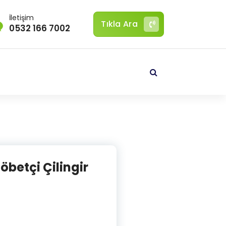
İletişim
Tıkla Ara
0532 166 7002
Nöbetçi Çilingir