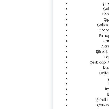
Şifr
Çel
Demi
Çip
Çelik K
Otomat
Pimap
Cam
Alar
Şifreli 
Kap
Çelik Kapı 
Kas
Çelik
İm
E
Şifreli 
Çelik k