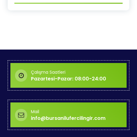
Çalışma Saatleri
Pazartesi-Pazar: 08:00-24:00
Mail
info@bursanilufercilingir.com