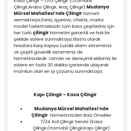
Kasa Çilingir – Oto Çilingir (Otomobil
Çilingir,Araba Çilingir, Araç Çilingir)
Mudanya
Mürsel Mahallesi’nde Çilingir
hizmeti
vermekteyiz.Eviniz, işyeriniz, ofisiniz, marka
model farketmeksizin tüm kasa çeşitleriniz için
her türlü
çilingir
hizmetini garantili ve hızlı bir
şekilde sizlere sunmaktayız.Ekstra olarak
hırsızlara karşı kapıya tuzaklı alarm sistemimiz
ve çeşitli güvenlik sistemimiz de
hizmetinizdedir. Uzman ve deneyimli ekibimiz ile
sizlere en fazla 30 dakika içerisinde ulaşarak
mümkün olan en iyi çözümü sunmaktayız.
Kapı Çilingir – Kasa Çilingir
Mudanya Mürsel Mahallesi’nde
Çilingir
Hizmetimizden Bazı Örnekler
7/24 Acil Çilingir Servisi (Kasa
Çilingir,Otomobil Çilingir,Kapı Çilingir)