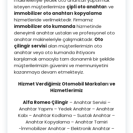
makineleriyle yedek oto anahtarı yaptırmak
isteyen müşterilerimize
çipli oto anahtar
ı ve
immobilizer oto anahtarı kopyalama
hizmetleride verilmektedir. Firmamız
immobilizer oto kumanda
hizmetinde
deneyimli anahtar ustaları ve profesyonel oto
anahtar makineleriyle çalışmaktadır.
Oto
çilingir servisi
alan müşterilerimizin oto
anahtar veya oto kumanda ihtiyacını
karşılamak amacıyla tam donanımlı bir şekilde
müşterilerimizin güvenini ve memnuniyetini
kazanmaya devam etmekteyiz.
Hizmet Verdiğimiz Otomobil Markaları ve
Hizmetlerimiz
Alfa Romeo Çilingir
– Anahtar Servisi –
Anahtar Yapımı – Yedek Anahtar – Anahtar
Kabı – Anahtar Kodlama – Sustalı Anahtar –
Anahtar Kopyalama – Anahtar Tamiri
-İmmobilizer Anahtar – Elektronik Anahtar –