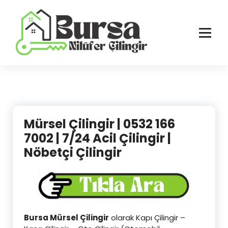
İçeriğe
geç
Bursa'nın Tüm İlçelerinde Güvenilir ve Hasarsız Hizmet
Mürsel Çilingir | 0532 166
7002 | 7/24 Acil Çilingir |
Nöbetçi Çilingir
Bursa Mürsel Çilingir
olarak Kapı Çilingir –