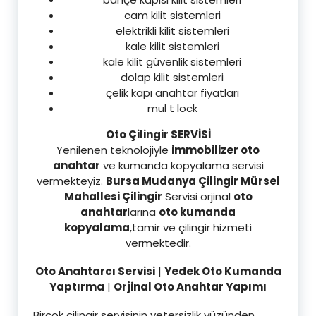
cam kilit sistemleri
elektrikli kilit sistemleri
kale kilit sistemleri
kale kilit güvenlik sistemleri
dolap kilit sistemleri
çelik kapı anahtar fiyatları
mul t lock
Oto Çilingir SERVİSİ
Yenilenen teknolojiyle
immobilizer oto
anahtar
ve kumanda kopyalama servisi
vermekteyiz.
Bursa Mudanya Çilingir Mürsel
Mahallesi Çilingir
Servisi orjinal
oto
anahtar
larına
oto kumanda
kopyalama
,tamir ve çilingir hizmeti
vermektedir.
Oto Anahtarcı Servisi
|
Yedek Oto Kumanda
Yaptırma
|
Orjinal Oto Anahtar Yapımı
Birçok çilingir servisinin yetersizlik yüzünden