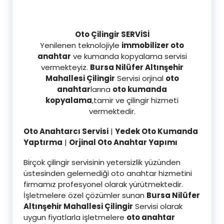
Oto Çilingir SERVİSİ
Yenilenen teknolojiyle
immobilizer oto
anahtar
ve kumanda kopyalama servisi
vermekteyiz.
Bursa Nilüfer Altınşehir
Mahallesi Çilingir
Servisi orjinal
oto
anahtar
larına
oto kumanda
kopyalama
,tamir ve çilingir hizmeti
vermektedir.
Oto Anahtarcı Servisi
|
Yedek Oto Kumanda
Yaptırma
|
Orjinal Oto Anahtar Yapımı
Birçok çilingir servisinin yetersizlik yüzünden
üstesinden gelemediği oto anahtar hizmetini
firmamız profesyonel olarak yürütmektedir.
İşletmelere özel çözümler sunan
Bursa Nilüfer
Altınşehir Mahallesi Çilingir
Servisi olarak
uygun fiyatlarla işletmelere
oto anahtar