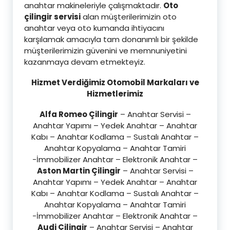
anahtar makineleriyle çalışmaktadır.
Oto
çilingir servisi
alan müşterilerimizin oto
anahtar veya oto kumanda ihtiyacını
karşılamak amacıyla tam donanımlı bir şekilde
müşterilerimizin güvenini ve memnuniyetini
kazanmaya devam etmekteyiz.
Hizmet Verdiğimiz Otomobil Markaları ve
Hizmetlerimiz
Alfa Romeo Çilingir
– Anahtar Servisi –
Anahtar Yapımı – Yedek Anahtar – Anahtar
Kabı – Anahtar Kodlama – Sustalı Anahtar –
Anahtar Kopyalama – Anahtar Tamiri
-İmmobilizer Anahtar – Elektronik Anahtar –
Aston Martin Çilingir
– Anahtar Servisi –
Anahtar Yapımı – Yedek Anahtar – Anahtar
Kabı – Anahtar Kodlama – Sustalı Anahtar –
Anahtar Kopyalama – Anahtar Tamiri
-İmmobilizer Anahtar – Elektronik Anahtar –
Audi Çilingir
– Anahtar Servisi – Anahtar