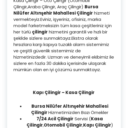
Kasa Çilingir – Oto Çilingir (Otomobil
Çilingir,Araba Çilingir, Araç Çilingir)
Bursa
Nilüfer Altınşehir Mahallesi Çilingir
hizmeti
vermekteyiz.Eviniz, işyeriniz, ofisiniz, marka
model farketmeksizin tüm kasa çeşitleriniz için
her türlü
çilingir
hizmetini garantili ve hızlı bir
şekilde sizlere sunmaktayız.Ekstra olarak
hırsızlara karşı kapıya tuzaklı alarm sistemimiz
ve çeşitli güvenlik sistemimiz de
hizmetinizdedir. Uzman ve deneyimli ekibimiz ile
sizlere en fazla 30 dakika içerisinde ulaşarak
mümkün olan en iyi çözümü sunmaktayız.
Kapı Çilingir – Kasa Çilingir
Bursa Nilüfer Altınşehir Mahallesi
Çilingir
Hizmetimizden Bazı Örnekler
7/24 Acil Çilingir
Servisi (
Kasa
Çilingir
,
Otomobil Çilingir
,
Kapı Çilingir
)