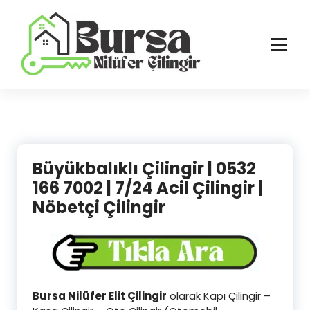
İçeriğe
geç
Bursa'nın Tüm İlçelerinde Güvenilir ve Hasarsız Hizmet
Büyükbalıklı Çilingir | 0532
166 7002 | 7/24 Acil Çilingir |
Nöbetçi Çilingir
Bursa Nilüfer Elit Çilingir
olarak Kapı Çilingir –