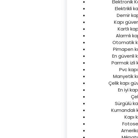
Elektronik K
Elektrikli k
Demir kapı
Kapı güvenl
Kartlı kap
Alarmlı kap
Otomatik kap
Pimapen kap
En güvenli k
Parmak izli k
Pvc kapı 
Manyetik kap
Çelik kapı güv
En iyi kap
Çel
Sürgülü kap
Kumandalı ka
Kapı k
Fotosell
Amerikan
Mıknatıs