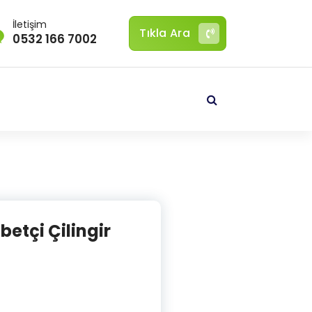
İletişim
Tıkla Ara
0532 166 7002
öbetçi Çilingir