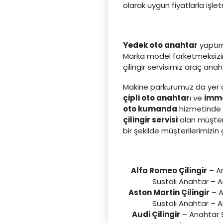
olarak uygun fiyatlarla işl
Yedek oto anahtar
yaptırm
Marka model farketmeksizin 
çilingir servisimiz araç an
Makine parkurumuz da yer a
çipli oto anahtar
ı ve
immo
oto kumanda
hizmetinde d
çilingir servisi
alan müşter
bir şekilde müşterilerimi
Alfa Romeo Çilingir
– An
Sustalı Anahtar – 
Aston Martin Çilingir
– A
Sustalı Anahtar – 
Audi Çilingir
– Anahtar S