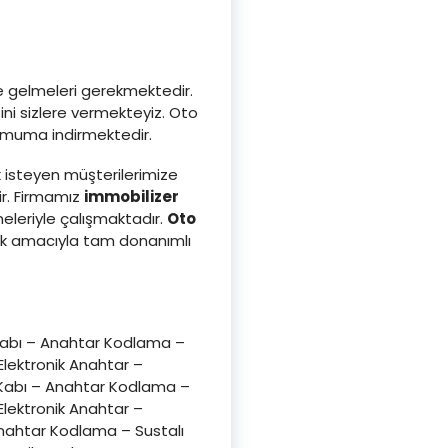
ze gelmeleri gerekmektedir.
ni sizlere vermekteyiz. Oto
inimuma indirmektedir.
 isteyen müşterilerimize
ir. Firmamız
immobilizer
leriyle çalışmaktadır.
Oto
ak amacıyla tam donanımlı
Kabı – Anahtar Kodlama –
lektronik Anahtar –
 Kabı – Anahtar Kodlama –
lektronik Anahtar –
nahtar Kodlama – Sustalı