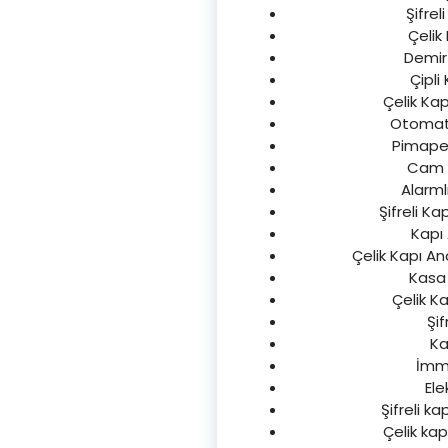
Şifrel
Çelik 
Demir 
Çipli 
Çelik Kap
Otomatik
Pimapen 
Cam Ka
Alarmlı
Şifreli Ka
Kapı 
Çelik Kapı An
Kasa 
Çelik Ka
Şif
Ka
İmmo
Ele
Şifreli ka
Çelik kapı