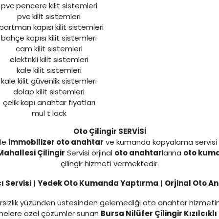
pvc pencere kilit sistemleri
pvc kilit sistemleri
partman kapısı kilit sistemleri
bahçe kapısı kilit sistemleri
cam kilit sistemleri
elektrikli kilit sistemleri
kale kilit sistemleri
kale kilit güvenlik sistemleri
dolap kilit sistemleri
çelik kapı anahtar fiyatları
mul t lock
Oto Çilingir SERVİSİ
yle
immobilizer oto anahtar
ve kumanda kopyalama servisi
 Mahallesi Çilingir
Servisi orjinal
oto anahtar
larına
oto kum
çilingir hizmeti vermektedir.
 Servisi
|
Yedek Oto Kumanda Yaptırma
|
Orjinal Oto A
yetersizlik yüzünden üstesinden gelemediği oto anahtar hizmet
tmelere özel çözümler sunan
Bursa Nilüfer Çilingir Kızılcıklı