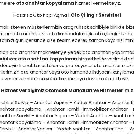
etmelere
oto anahtar kopyalama
hizmeti vermekteyiz.
Hasarsız Oto Kapı Açma |
Oto Çilingir Servisleri
ak isteyen müşterilerimizin araç ruhsat sahibiyle birlikte bi
tüm oto anahtar ve oto kumandaları için oto çilingir hizmeti
ahtarınızı gün içerisinde size teslim ederek zaman kaybınızı m
lan oto anahtar makineleriyle yedek oto anahtarı yaptırmak
bilizer oto anahtarı kopyalama
hizmetleride verilmekted
eneyimli anahtar ustaları ve profesyonel oto anahtar makine
ilerimizin oto anahtar veya oto kumanda ihtiyacını karşılam
zin güvenini ve memnuniyetini kazanmaya devam etmekteyiz.
Hizmet Verdiğimiz Otomobil Markaları ve Hizmetlerimiz
ahtar Servisi – Anahtar Yapımı – Yedek Anahtar – Anahtar 
Anahtar Kopyalama – Anahtar Tamiri -İmmobilizer Anahtar – E
nahtar Servisi – Anahtar Yapımı – Yedek Anahtar – Anahtar
Anahtar Kopyalama – Anahtar Tamiri -İmmobilizer Anahtar – E
ervisi – Anahtar Yapımı – Yedek Anahtar – Anahtar Kabı – A