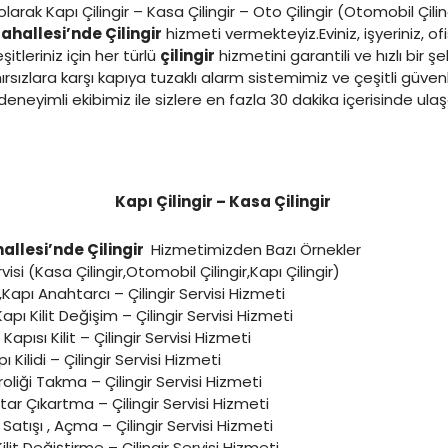
larak Kapı Çilingir – Kasa Çilingir – Oto Çilingir (Otomobil Çilin
Mahallesi’nde Çilingir
hizmeti vermekteyiz.Eviniz, işyeriniz, o
tleriniz için her türlü
çilingir
hizmetini garantili ve hızlı bir şe
rsızlara karşı kapıya tuzaklı alarm sistemimiz ve çeşitli güven
eneyimli ekibimiz ile sizlere en fazla 30 dakika içerisinde ul
Kapı Çilingir – Kasa Çilingir
hallesi’nde Çilingir
Hizmetimizden Bazı Örnekler
rvisi (Kasa Çilingir,Otomobil Çilingir,Kapı Çilingir)
r,Kapı Anahtarcı – Çilingir Servisi Hizmeti
Kapı Kilit Değişim – Çilingir Servisi Hizmeti
Kapısı Kilit – Çilingir Servisi Hizmeti
ı Kilidi – Çilingir Servisi Hizmeti
roliği Takma – Çilingir Servisi Hizmeti
tar Çıkartma – Çilingir Servisi Hizmeti
 Satışı , Açma – Çilingir Servisi Hizmeti
ilit Değiştirme – Çilingir Servisi Hizmeti