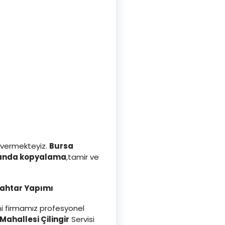
 vermekteyiz.
Bursa
anda kopyalama
,tamir ve
nahtar Yapımı
ini firmamız profesyonel
 Mahallesi Çilingir
Servisi