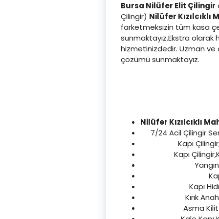
Bursa Nilüfer Elit Çilingir
o
Çilingir)
Nilüfer Kızılcıklı 
farketmeksizin tüm kasa çeşi
sunmaktayız.Ekstra olarak hı
hizmetinizdedir. Uzman ve d
çözümü sunmaktayız.
Nilüfer Kızılcıklı Ma
7/24 Acil Çilingir Se
Kapı Çilingi
Kapı Çilingir,
Yangın 
Kap
Kapı Hid
Kırık Anah
Asma Kilit
Kale Kapı K