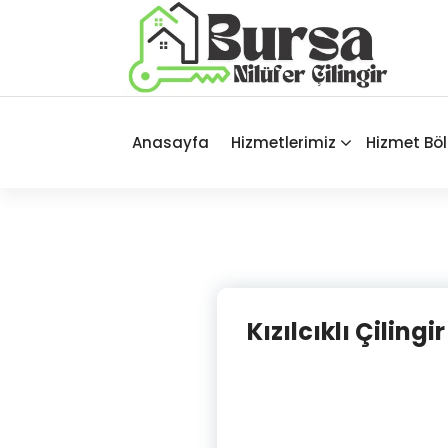
İçeriğe
geç
Bursa'nın Tüm İlçelerinde Güvenilir
ve Hasarsız Hizmet
Anasayfa
Hizmetlerimiz
Hizmet Böl
Kızılcıklı Çilingi