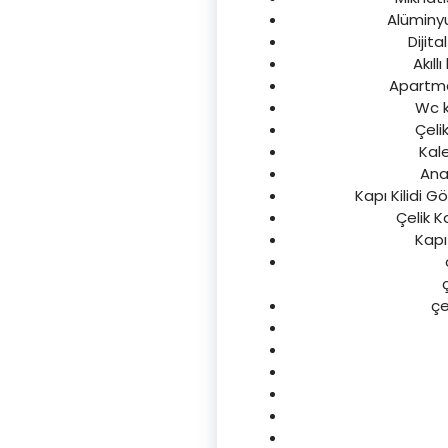
Alüminyum
Dijita
Akıll
Apartman
Wc ka
Çeli
Kale
Ana
Kapı Kilidi G
Çelik K
Kapı
çe