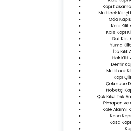
Kapı Kasamat 
Multilock Kilitçi
Oda Kapısı
Kale Kilit
Kale Kapı Ki
Daf Kilit
Yuma Kilit
İto Kilit
Hok Kilit
Demir Kap
MultiLock Ki
Kapı Çil
Çekmece Dola
Nöbetçi Kapı
Çok Kilidi Tek A
Pimapen ve Ca
Kale Alarmlı K
Kasa Kapı 
Kasa Kapı 
Kap