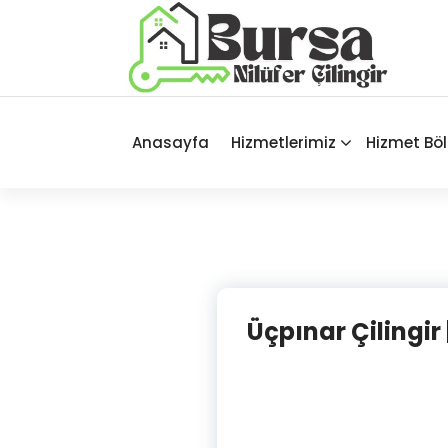
İçeriğe
geç
Bursa'nın Tüm İlçelerinde Güvenilir
ve Hasarsız Hizmet
Anasayfa
Hizmetlerimiz
Hizmet Böl
Üçpınar Çilingir |