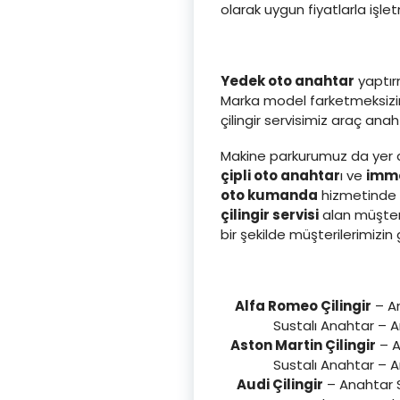
olarak uygun fiyatlarla işl
Yedek oto anahtar
yaptırm
Marka model farketmeksizin 
çilingir servisimiz araç an
Makine parkurumuz da yer a
çipli oto anahtar
ı ve
immo
oto kumanda
hizmetinde d
çilingir servisi
alan müşter
bir şekilde müşterilerimi
Alfa Romeo Çilingir
– An
Sustalı Anahtar – 
Aston Martin Çilingir
– A
Sustalı Anahtar – 
Audi Çilingir
– Anahtar S