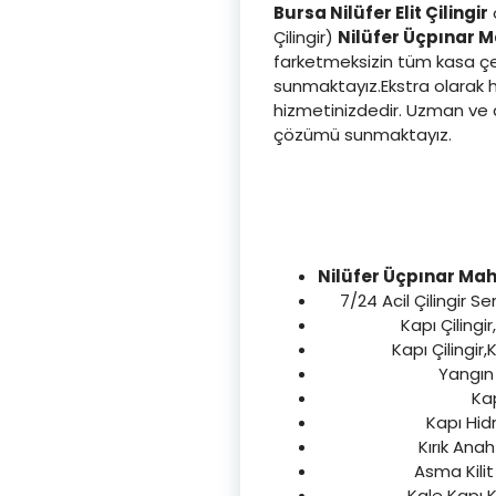
Bursa Nilüfer Elit Çilingir
o
Çilingir)
Nilüfer Üçpınar M
farketmeksizin tüm kasa çeşi
sunmaktayız.Ekstra olarak hı
hizmetinizdedir. Uzman ve d
çözümü sunmaktayız.
Nilüfer Üçpınar Maha
7/24 Acil Çilingir Se
Kapı Çilingi
Kapı Çilingir,
Yangın 
Kap
Kapı Hidr
Kırık Anah
Asma Kilit
Kale Kapı K