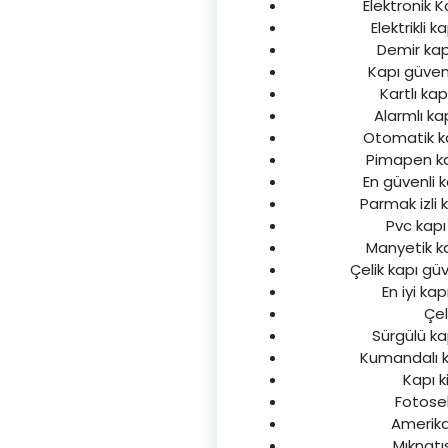
Elektronik Ka
Elektrikli k
Demir kapı
Kapı güvenli
Kartlı kap
Alarmlı kap
Otomatik kap
Pimapen kapı
En güvenli ka
Parmak izli k
Pvc kapı 
Manyetik kap
Çelik kapı güv
En iyi kap
Çel
Sürgülü kap
Kumandalı kap
Kapı k
Fotosell
Amerikan
Mıknatıs