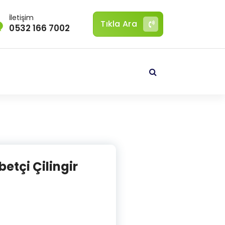
İletişim
Tıkla Ara
0532 166 7002
betçi Çilingir