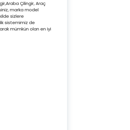
gir,Araba Çilingir, Araç
isiniz, marka model
kilde sizlere
lik sistemimiz de
aşarak mümkün olan en iyi