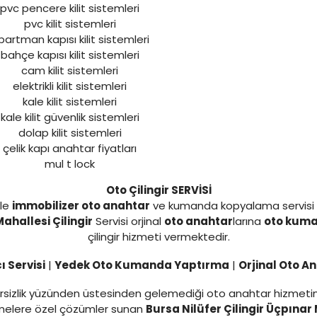
pvc pencere kilit sistemleri
pvc kilit sistemleri
partman kapısı kilit sistemleri
bahçe kapısı kilit sistemleri
cam kilit sistemleri
elektrikli kilit sistemleri
kale kilit sistemleri
kale kilit güvenlik sistemleri
dolap kilit sistemleri
çelik kapı anahtar fiyatları
mul t lock
Oto Çilingir SERVİSİ
yle
immobilizer oto anahtar
ve kumanda kopyalama servisi
Mahallesi Çilingir
Servisi orjinal
oto anahtar
larına
oto kum
çilingir hizmeti vermektedir.
 Servisi
|
Yedek Oto Kumanda Yaptırma
|
Orjinal Oto A
yetersizlik yüzünden üstesinden gelemediği oto anahtar hizmet
tmelere özel çözümler sunan
Bursa Nilüfer Çilingir Üçpınar 