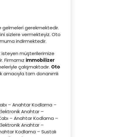
ze gelmeleri gerekmektedir.
ni sizlere vermekteyiz. Oto
inimuma indirmektedir.
 isteyen müşterilerimize
ir. Firmamız
immobilizer
leriyle çalışmaktadır.
Oto
ak amacıyla tam donanımlı
Kabı – Anahtar Kodlama –
lektronik Anahtar –
 Kabı – Anahtar Kodlama –
lektronik Anahtar –
nahtar Kodlama – Sustalı