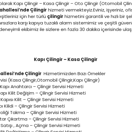
larak Kapı Çilingir – Kasa Çilingir – Oto Çilingir (Otomobil Çilin
ahallesi’nde Çilingir
hizmeti vermekteyiz.Eviniz, işyeriniz, of
tleriniz için her türlü
çilingir
hizmetini garantili ve hızlı bir şe
rsızlara karşı kapıya tuzaklı alarm sistemimiz ve çeşitli güven
eneyimli ekibimiz ile sizlere en fazla 30 dakika içerisinde ul
Kapı Çilingir – Kasa Çilingir
llesi’nde Çilingir
Hizmetimizden Bazı Örnekler
rvisi (Kasa Çilingir,Otomobil Çilingir,Kapı Çilingir)
r,Kapı Anahtarcı – Çilingir Servisi Hizmeti
Kapı Kilit Değişim – Çilingir Servisi Hizmeti
Kapısı Kilit – Çilingir Servisi Hizmeti
ı Kilidi – Çilingir Servisi Hizmeti
oliği Takma – Çilingir Servisi Hizmeti
tar Çıkartma – Çilingir Servisi Hizmeti
 Satışı , Açma – Çilingir Servisi Hizmeti
ilit Değiştirme – Çilingir Servisi Hizmeti