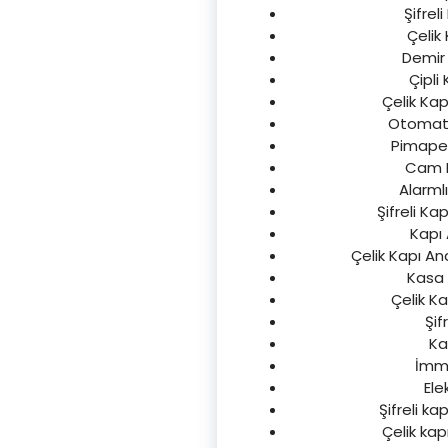
Şifreli
Çelik 
Demir K
Çipli 
Çelik Kap
Otomatik
Pimapen 
Cam Ka
Alarmlı
Şifreli Kap
Kapı 
Çelik Kapı An
Kasa 
Çelik Ka
Şif
Kal
İmmo
Ele
Şifreli ka
Çelik kapı