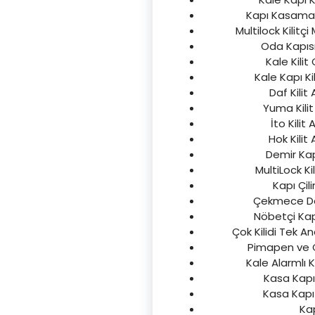
Kapı Kasamat 
Multilock Kilitçi
Oda Kapısı 
Kale Kilit 
Kale Kapı Ki
Daf Kilit
Yuma Kilit
İto Kilit
Hok Kilit
Demir Kapı
MultiLock Ki
Kapı Çili
Çekmece Dola
Nöbetçi Kapı 
Çok Kilidi Tek An
Pimapen ve Ca
Kale Alarmlı Ki
Kasa Kapı 
Kasa Kapı 
Kap