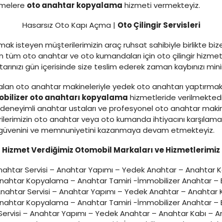
etmelere
oto anahtar kopyalama
hizmeti vermekteyiz.
Hasarsız Oto Kapı Açma |
Oto Çilingir Servisleri
ak isteyen müşterilerimizin araç ruhsat sahibiyle birlikte bi
tüm oto anahtar ve oto kumandaları için oto çilingir hizmeti
ahtarınızı gün içerisinde size teslim ederek zaman kaybınızı m
lan oto anahtar makineleriyle yedek oto anahtarı yaptırmak
bilizer oto anahtarı kopyalama
hizmetleride verilmekted
eneyimli anahtar ustaları ve profesyonel oto anahtar makine
ilerimizin oto anahtar veya oto kumanda ihtiyacını karşılam
zin güvenini ve memnuniyetini kazanmaya devam etmekteyiz.
Hizmet Verdiğimiz Otomobil Markaları ve Hizmetlerimiz
ahtar Servisi – Anahtar Yapımı – Yedek Anahtar – Anahtar 
Anahtar Kopyalama – Anahtar Tamiri -İmmobilizer Anahtar – E
nahtar Servisi – Anahtar Yapımı – Yedek Anahtar – Anahtar
Anahtar Kopyalama – Anahtar Tamiri -İmmobilizer Anahtar – E
ervisi – Anahtar Yapımı – Yedek Anahtar – Anahtar Kabı – A