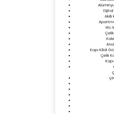
Alüminyum
Dijita
Akıllı
Apartman
Wc ka
Çeli
Kale
Anah
Kapı Kilidi G
Çelik K
Kapı
ç
çe