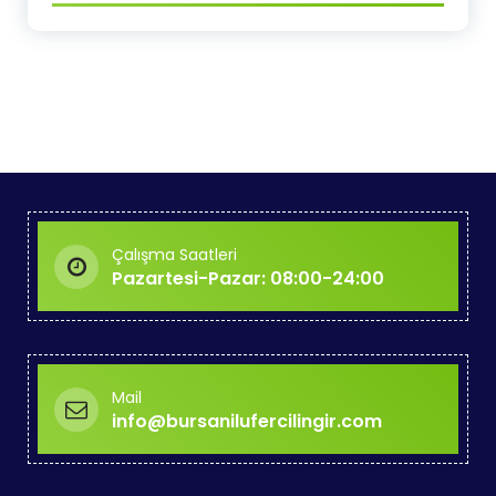
Çalışma Saatleri
Pazartesi-Pazar: 08:00-24:00
Mail
info@bursanilufercilingir.com