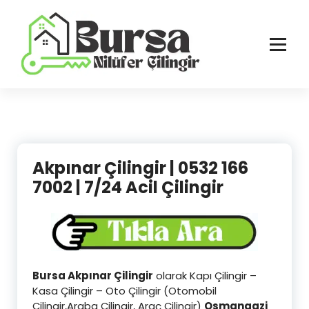
İçeriğe
geç
Bursa'nın Tüm İlçelerinde Güvenilir ve Hasarsız Hizmet
Akpınar Çilingir | 0532 166
7002 | 7/24 Acil Çilingir
Bursa Akpınar Çilingir
olarak Kapı Çilingir –
Kasa Çilingir – Oto Çilingir (Otomobil
Çilingir,Araba Çilingir, Araç Çilingir)
Osmangazi