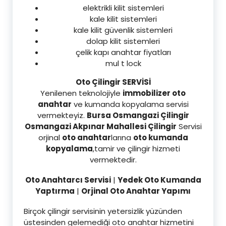
elektrikli kilit sistemleri
kale kilit sistemleri
kale kilit güvenlik sistemleri
dolap kilit sistemleri
çelik kapı anahtar fiyatları
mul t lock
Oto Çilingir SERVİSİ
Yenilenen teknolojiyle
immobilizer oto
anahtar
ve kumanda kopyalama servisi
vermekteyiz.
Bursa Osmangazi Çilingir
Osmangazi Akpınar Mahallesi Çilingir
Servisi
orjinal
oto anahtar
larına
oto kumanda
kopyalama
,tamir ve çilingir hizmeti
vermektedir.
Oto Anahtarcı Servisi
|
Yedek Oto Kumanda
Yaptırma
|
Orjinal Oto Anahtar Yapımı
Birçok çilingir servisinin yetersizlik yüzünden
üstesinden gelemediği oto anahtar hizmetini