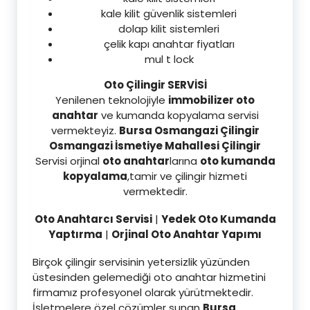
kale kilit güvenlik sistemleri
dolap kilit sistemleri
çelik kapı anahtar fiyatları
mul t lock
Oto Çilingir SERVİSİ
Yenilenen teknolojiyle
immobilizer oto
anahtar
ve kumanda kopyalama servisi
vermekteyiz.
Bursa Osmangazi Çilingir
Osmangazi İsmetiye Mahallesi Çilingir
Servisi orjinal
oto anahtar
larına
oto kumanda
kopyalama
,tamir ve çilingir hizmeti
vermektedir.
Oto Anahtarcı Servisi
|
Yedek Oto Kumanda
Yaptırma
|
Orjinal Oto Anahtar Yapımı
Birçok çilingir servisinin yetersizlik yüzünden
üstesinden gelemediği oto anahtar hizmetini
firmamız profesyonel olarak yürütmektedir.
İşletmelere özel çözümler sunan
Bursa