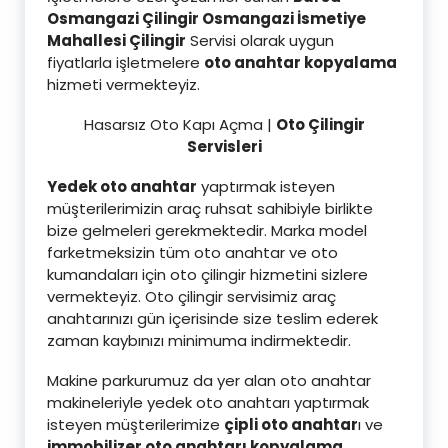
Osmangazi Çilingir Osmangazi İsmetiye
Mahallesi Çilingi
r
Servisi olarak uygun
fiyatlarla işletmelere
oto anahtar kopyalama
hizmeti vermekteyiz.
Hasarsız Oto Kapı Açma |
Oto Çilingir
Servisleri
Yedek oto anahtar
yaptırmak isteyen
müşterilerimizin araç ruhsat sahibiyle birlikte
bize gelmeleri gerekmektedir. Marka model
farketmeksizin tüm oto anahtar ve oto
kumandaları için oto çilingir hizmetini sizlere
vermekteyiz. Oto çilingir servisimiz araç
anahtarınızı gün içerisinde size teslim ederek
zaman kaybınızı minimuma indirmektedir.
Makine parkurumuz da yer alan oto anahtar
makineleriyle yedek oto anahtarı yaptırmak
isteyen müşterilerimize
çipli oto anahtar
ı ve
immobilizer oto anahtarı kopyalama