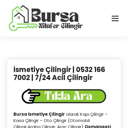
İçeriğe
geç
Bursa'nın Tüm İlçelerinde Güvenilir ve Hasarsız Hizmet
İsmetiye Çilingir | 0532 166
7002 | 7/24 Acil Çilingir
Bursa İsmetiye Çilingir
olarak Kapı Çilingir –
Kasa Çilingir – Oto Çilingir (Otomobil
Çilingir,Araba Çilingir, Araç Çilingir)
Osmangazi