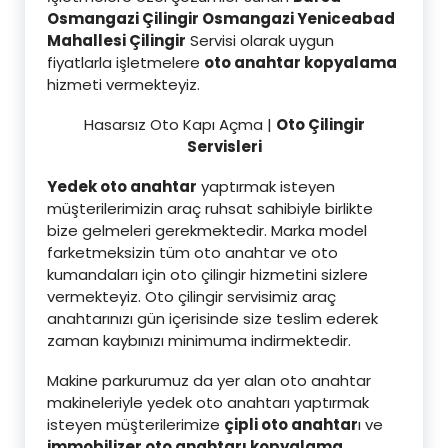
Osmangazi Çilingir Osmangazi Yeniceabad
Mahallesi Çilingi
r
Servisi olarak uygun
fiyatlarla işletmelere
oto anahtar kopyalama
hizmeti vermekteyiz.
Hasarsız Oto Kapı Açma |
Oto Çilingir
Servisleri
Yedek oto anahtar
yaptırmak isteyen
müşterilerimizin araç ruhsat sahibiyle birlikte
bize gelmeleri gerekmektedir. Marka model
farketmeksizin tüm oto anahtar ve oto
kumandaları için oto çilingir hizmetini sizlere
vermekteyiz. Oto çilingir servisimiz araç
anahtarınızı gün içerisinde size teslim ederek
zaman kaybınızı minimuma indirmektedir.
Makine parkurumuz da yer alan oto anahtar
makineleriyle yedek oto anahtarı yaptırmak
isteyen müşterilerimize
çipli oto anahtar
ı ve
immobilizer oto anahtarı kopyalama