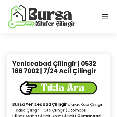
İçeriğe
geç
Bursa'nın Tüm İlçelerinde Güvenilir ve Hasarsız Hizmet
Yeniceabad Çilingir | 0532
166 7002 | 7/24 Acil Çilingir
Bursa Yeniceabad Çilingir
olarak Kapı Çilingir
– Kasa Çilingir – Oto Çilingir (Otomobil
Çilingir,Araba Çilingir, Araç Çilingir)
Osmangazi