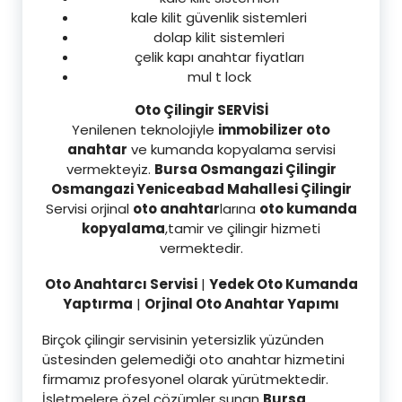
kale kilit güvenlik sistemleri
dolap kilit sistemleri
çelik kapı anahtar fiyatları
mul t lock
Oto Çilingir SERVİSİ
Yenilenen teknolojiyle
immobilizer oto
anahtar
ve kumanda kopyalama servisi
vermekteyiz.
Bursa Osmangazi Çilingir
Osmangazi Yeniceabad Mahallesi Çilingir
Servisi orjinal
oto anahtar
larına
oto kumanda
kopyalama
,tamir ve çilingir hizmeti
vermektedir.
Oto Anahtarcı Servisi
|
Yedek Oto Kumanda
Yaptırma
|
Orjinal Oto Anahtar Yapımı
Birçok çilingir servisinin yetersizlik yüzünden
üstesinden gelemediği oto anahtar hizmetini
firmamız profesyonel olarak yürütmektedir.
İşletmelere özel çözümler sunan
Bursa