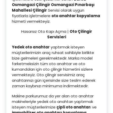
Osmangazi Çilingir Osmangazi Pınarbaşı
Mahallesi Çilingi
r
Servisi olarak uygun
fiyatlarla işletmelere
oto anahtar kopyalama
hizmeti vermekteyiz.
Hasarsız Oto Kapı Açma |
Oto Çilingir
Servisleri
Yedek oto anahtar
yaptırmak isteyen
müşterilerimizin araç ruhsat sahibiyle birlikte
bize gelmeleri gerekmektedir. Marka model
farketmeksizin tüm oto anahtar ve oto
kumandaları için oto çilingir hizmetini sizlere
vermekteyiz. Oto çilingir servisimiz araç
anahtarınızı gün içerisinde size teslim ederek
zaman kaybınızı minimuma indirmektedir.
Makine parkurumuz da yer alan oto anahtar
makineleriyle yedek oto anahtarı yaptırmak
isteyen müşterilerimize
çipli oto anahtar
ı ve
immobilizer oto anahtarı kopyalama