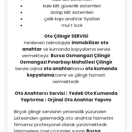
kale kilit güvenlik sistemleri
dolap kilit sistemleri
çelik kapı anahtar fiyatları
mul t lock
Oto Çilingir SERVİSİ
Yenilenen teknolojiyle
immobilizer oto
anahtar
ve kumanda kopyalama servisi
vermekteyiz.
Bursa Osmangazi Çilingir
Osmangazi Pınarbaşı Mahallesi Çilingir
Servisi orjinal
oto anahtar
larına
oto kumanda
kopyalama
,tamir ve çilingir hizmeti
vermektedir.
Oto Anahtarcı Servisi
|
Yedek Oto Kumanda
Yaptırma
|
Orjinal Oto Anahtar Yapımı
Birçok çilingir servisinin yetersizlik yüzünden
üstesinden gelemediği oto anahtar hizmetini
firmamız profesyonel olarak yürütmektedir.
İşletmelere özel çözümler sunan
Bursa