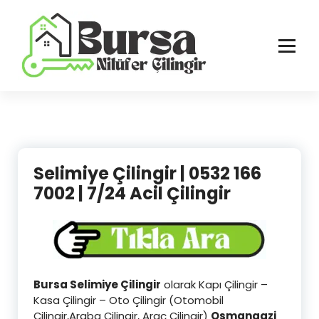
İçeriğe
geç
Bursa'nın Tüm İlçelerinde Güvenilir ve Hasarsız Hizmet
Selimiye Çilingir | 0532 166
7002 | 7/24 Acil Çilingir
Bursa Selimiye Çilingir
olarak Kapı Çilingir –
Kasa Çilingir – Oto Çilingir (Otomobil
Çilingir,Araba Çilingir, Araç Çilingir)
Osmangazi