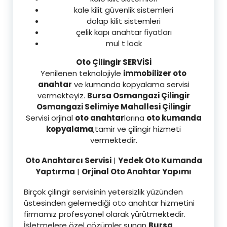
kale kilit güvenlik sistemleri
dolap kilit sistemleri
çelik kapı anahtar fiyatları
mul t lock
Oto Çilingir SERVİSİ
Yenilenen teknolojiyle
immobilizer oto
anahtar
ve kumanda kopyalama servisi
vermekteyiz.
Bursa Osmangazi Çilingir
Osmangazi Selimiye Mahallesi Çilingir
Servisi orjinal
oto anahtar
larına
oto kumanda
kopyalama
,tamir ve çilingir hizmeti
vermektedir.
Oto Anahtarcı Servisi
|
Yedek Oto Kumanda
Yaptırma
|
Orjinal Oto Anahtar Yapımı
Birçok çilingir servisinin yetersizlik yüzünden
üstesinden gelemediği oto anahtar hizmetini
firmamız profesyonel olarak yürütmektedir.
İşletmelere özel çözümler sunan
Bursa