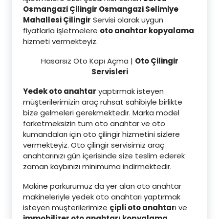
Osmangazi Çilingir Osmangazi Selimiye
Mahallesi Çilingi
r
Servisi olarak uygun
fiyatlarla işletmelere
oto anahtar kopyalama
hizmeti vermekteyiz.
Hasarsız Oto Kapı Açma |
Oto Çilingir
Servisleri
Yedek oto anahtar
yaptırmak isteyen
müşterilerimizin araç ruhsat sahibiyle birlikte
bize gelmeleri gerekmektedir. Marka model
farketmeksizin tüm oto anahtar ve oto
kumandaları için oto çilingir hizmetini sizlere
vermekteyiz. Oto çilingir servisimiz araç
anahtarınızı gün içerisinde size teslim ederek
zaman kaybınızı minimuma indirmektedir.
Makine parkurumuz da yer alan oto anahtar
makineleriyle yedek oto anahtarı yaptırmak
isteyen müşterilerimize
çipli oto anahtar
ı ve
immobilizer oto anahtarı kopyalama