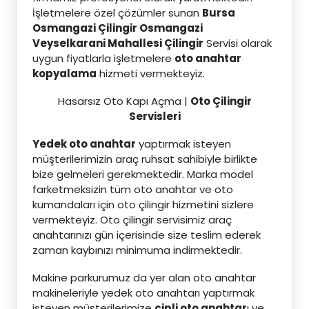
İşletmelere özel çözümler sunan
Bursa
Osmangazi Çilingir Osmangazi
Veyselkarani Mahallesi Çilingi
r
Servisi olarak
uygun fiyatlarla işletmelere
oto anahtar
kopyalama
hizmeti vermekteyiz.
Hasarsız Oto Kapı Açma |
Oto Çilingir
Servisleri
Yedek oto anahtar
yaptırmak isteyen
müşterilerimizin araç ruhsat sahibiyle birlikte
bize gelmeleri gerekmektedir. Marka model
farketmeksizin tüm oto anahtar ve oto
kumandaları için oto çilingir hizmetini sizlere
vermekteyiz. Oto çilingir servisimiz araç
anahtarınızı gün içerisinde size teslim ederek
zaman kaybınızı minimuma indirmektedir.
Makine parkurumuz da yer alan oto anahtar
makineleriyle yedek oto anahtarı yaptırmak
isteyen müşterilerimize
çipli oto anahtar
ı ve