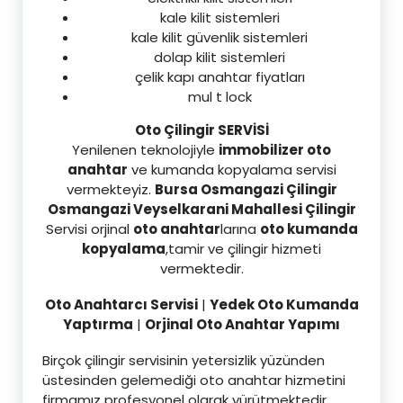
kale kilit sistemleri
kale kilit güvenlik sistemleri
dolap kilit sistemleri
çelik kapı anahtar fiyatları
mul t lock
Oto Çilingir SERVİSİ
Yenilenen teknolojiyle
immobilizer oto
anahtar
ve kumanda kopyalama servisi
vermekteyiz.
Bursa Osmangazi Çilingir
Osmangazi Veyselkarani Mahallesi Çilingir
Servisi orjinal
oto anahtar
larına
oto kumanda
kopyalama
,tamir ve çilingir hizmeti
vermektedir.
Oto Anahtarcı Servisi
|
Yedek Oto Kumanda
Yaptırma
|
Orjinal Oto Anahtar Yapımı
Birçok çilingir servisinin yetersizlik yüzünden
üstesinden gelemediği oto anahtar hizmetini
firmamız profesyonel olarak yürütmektedir.