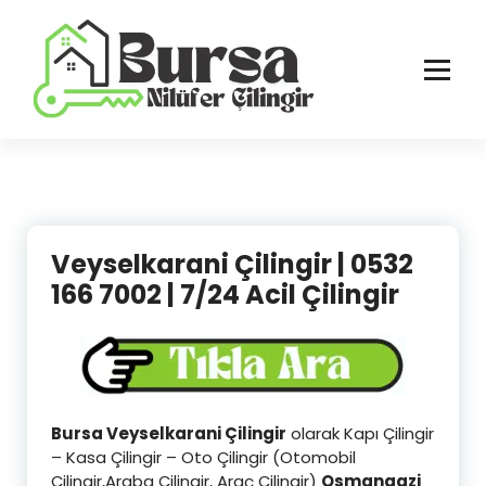
İçeriğe
geç
Bursa'nın Tüm İlçelerinde Güvenilir ve Hasarsız Hizmet
Veyselkarani Çilingir | 0532
166 7002 | 7/24 Acil Çilingir
Bursa Veyselkarani Çilingir
olarak Kapı Çilingir
– Kasa Çilingir – Oto Çilingir (Otomobil
Çilingir,Araba Çilingir, Araç Çilingir)
Osmangazi