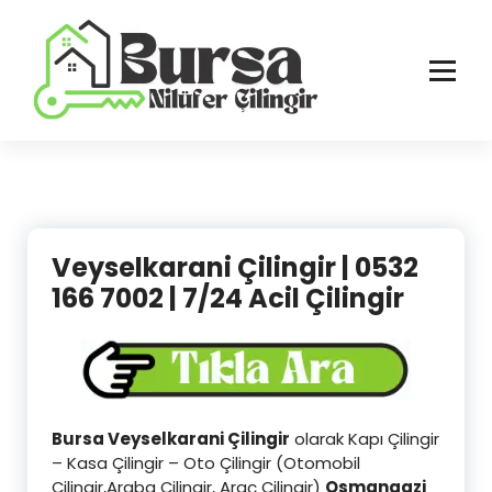
İçeriğe
geç
Bursa'nın Tüm İlçelerinde Güvenilir ve Hasarsız Hizmet
Veyselkarani Çilingir | 0532
166 7002 | 7/24 Acil Çilingir
Bursa Veyselkarani Çilingir
olarak Kapı Çilingir
– Kasa Çilingir – Oto Çilingir (Otomobil
Çilingir,Araba Çilingir, Araç Çilingir)
Osmangazi