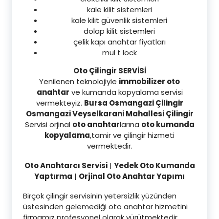
kale kilit sistemleri
kale kilit güvenlik sistemleri
dolap kilit sistemleri
çelik kapı anahtar fiyatları
mul t lock
Oto Çilingir SERVİSİ
Yenilenen teknolojiyle
immobilizer oto
anahtar
ve kumanda kopyalama servisi
vermekteyiz.
Bursa Osmangazi Çilingir
Osmangazi Veyselkarani Mahallesi Çilingir
Servisi orjinal
oto anahtar
larına
oto kumanda
kopyalama
,tamir ve çilingir hizmeti
vermektedir.
Oto Anahtarcı Servisi
|
Yedek Oto Kumanda
Yaptırma
|
Orjinal Oto Anahtar Yapımı
Birçok çilingir servisinin yetersizlik yüzünden
üstesinden gelemediği oto anahtar hizmetini
firmamız profesyonel olarak yürütmektedir.