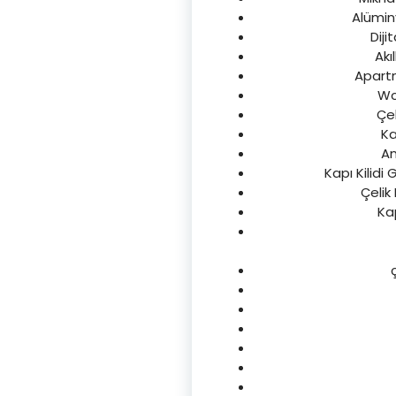
Alüminy
Diji
Akı
Apartma
Wc 
Çel
Ka
An
Kapı Kilidi
Çelik
Kap