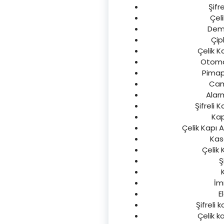
Şifre
Çeli
Demir
Çipl
Çelik K
Otomat
Pimape
Cam 
Alarm
Şifreli K
Kap
Çelik Kapı 
Kasa
Çelik 
Ş
K
İm
E
Şifreli 
Çelik ka