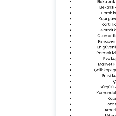
Elektronik 
Elektrikli
Demir ka
Kapı güven
Kartlı k
Alarmlı k
Otomatik k
Pimapen ka
En güvenli 
Parmak izli
Pvc kap
Manyetik k
Çelik kapı g
En iyi k
Ç
Sürgülü k
Kumandalı k
Kapı
Fotose
Amerik
Mıknat