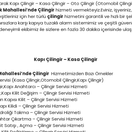
arak Kapı Çilingir – Kasa Çilingir – Oto Çilingir (Otomobil Çilingi
 Mahallesi’nde Çilingir
hizmeti vermekteyiz.Eviniz, işyeriniz
tleriniz için her türlü
çilingir
hizmetini garantili ve hızlı bir şe
rsızlara karşı kapıya tuzaklı alarm sistemimiz ve çeşitli güven
eneyimli ekibimiz ile sizlere en fazla 30 dakika içerisinde ul
Kapı Çilingir – Kasa Çilingir
ahallesi’nde Çilingir
Hizmetimizden Bazı Örnekler
Servisi (Kasa Çilingir,Otomobil Çilingir,Kapı Çilingir)
gir,Kapı Anahtarcı – Çilingir Servisi Hizmeti
r,Kapı Kilit Değişim – Çilingir Servisi Hizmeti
n Kapısı Kilit – Çilingir Servisi Hizmeti
apı Kilidi – Çilingir Servisi Hizmeti
droliği Takma – Çilingir Servisi Hizmeti
ahtar Çıkartma – Çilingir Servisi Hizmeti
t Satışı , Açma – Çilingir Servisi Hizmeti
 Kilit Değiştirme – Çilingir Servisi Hizmeti