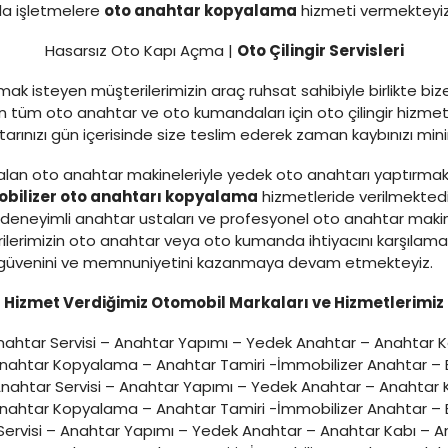
rla işletmelere
oto anahtar kopyalama
hizmeti vermekteyiz
Hasarsız Oto Kapı Açma |
Oto Çilingir Servisleri
ak isteyen müşterilerimizin araç ruhsat sahibiyle birlikte bi
tüm oto anahtar ve oto kumandaları için oto çilingir hizmeti
ahtarınızı gün içerisinde size teslim ederek zaman kaybınızı m
lan oto anahtar makineleriyle yedek oto anahtarı yaptırmak
bilizer oto anahtarı kopyalama
hizmetleride verilmekted
eneyimli anahtar ustaları ve profesyonel oto anahtar makine
ilerimizin oto anahtar veya oto kumanda ihtiyacını karşılam
zin güvenini ve memnuniyetini kazanmaya devam etmekteyiz.
Hizmet Verdiğimiz Otomobil Markaları ve Hizmetlerimiz
ahtar Servisi – Anahtar Yapımı – Yedek Anahtar – Anahtar 
Anahtar Kopyalama – Anahtar Tamiri -İmmobilizer Anahtar – E
nahtar Servisi – Anahtar Yapımı – Yedek Anahtar – Anahtar
Anahtar Kopyalama – Anahtar Tamiri -İmmobilizer Anahtar – E
ervisi – Anahtar Yapımı – Yedek Anahtar – Anahtar Kabı – A