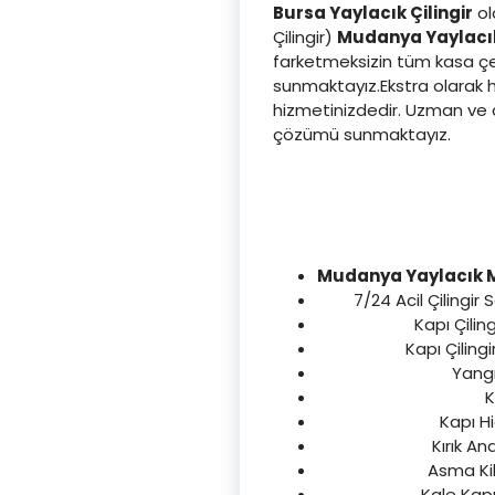
Bursa Yaylacık Çilingir
ol
Çilingir)
Mudanya
Yaylacık
farketmeksizin tüm kasa çeşi
sunmaktayız.Ekstra olarak hı
hizmetinizdedir. Uzman ve d
çözümü sunmaktayız.
Mudanya Yaylacık M
7/24 Acil Çilingir 
Kapı Çilin
Kapı Çilingi
Yangı
K
Kapı Hi
Kırık An
Asma Kili
Kale Kapı