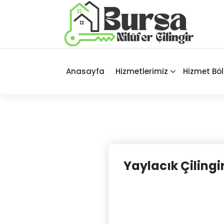
İçeriğe
geç
Bursa'nın Tüm İlçelerinde Güvenilir
ve Hasarsız Hizmet
Anasayfa
Hizmetlerimiz
Hizmet Böl
Yaylacık Çilingir