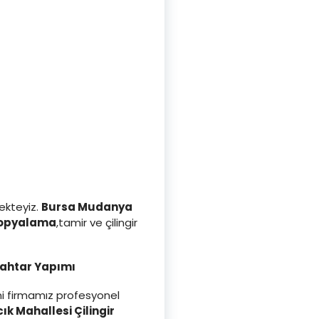
ekteyiz.
Bursa Mudanya
kopyalama
,tamir ve çilingir
nahtar Yapımı
ini firmamız profesyonel
k Mahallesi Çilingir