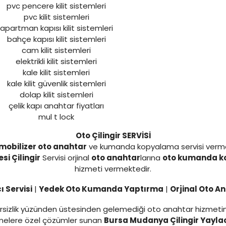
pvc pencere kilit sistemleri
pvc kilit sistemleri
apartman kapısı kilit sistemleri
bahçe kapısı kilit sistemleri
cam kilit sistemleri
elektrikli kilit sistemleri
kale kilit sistemleri
kale kilit güvenlik sistemleri
dolap kilit sistemleri
çelik kapı anahtar fiyatları
mul t lock
Oto Çilingir SERVİSİ
mobilizer oto anahtar
ve kumanda kopyalama servisi verm
si Çilingir
Servisi orjinal
oto anahtar
larına
oto kumanda 
hizmeti vermektedir.
 Servisi
|
Yedek Oto Kumanda Yaptırma
|
Orjinal Oto A
yetersizlik yüzünden üstesinden gelemediği oto anahtar hizmet
tmelere özel çözümler sunan
Bursa Mudanya Çilingir Yaylacı