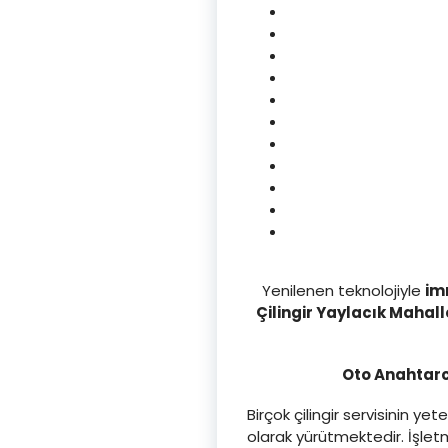
Yenilenen teknolojiyle
im
Çilingir Yaylacık Mahalle
Oto Anahtarcı
Birçok çilingir servisinin 
olarak yürütmektedir. İşle