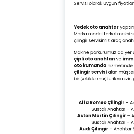
Servisi olarak uygun fiyatla
Yedek oto anahtar
yaptırm
Marka model farketmeksizin 
çilingir servisimiz araç an
Makine parkurumuz da yer a
çipli oto anahtar
ı ve
immo
oto kumanda
hizmetinde d
çilingir servisi
alan müşter
bir şekilde müşterilerimi
Alfa Romeo Çilingir
– An
Sustalı Anahtar – 
Aston Martin Çilingir
– A
Sustalı Anahtar – 
Audi Çilingir
– Anahtar S