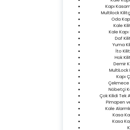
Kapı Kasama
Multilock Kilit
Oda Kapıs
Kale Kili
Kale Kapı 
Daf Kil
Yuma Kil
İto Kil
Hok Kil
Demir Ka
MultiLock 
Kapı Çi
Çekmece Do
Nöbetçi Kap
Çok Kilidi Tek 
Pimapen ve 
Kale Alarmlı 
Kasa Kap
Kasa Kap
K