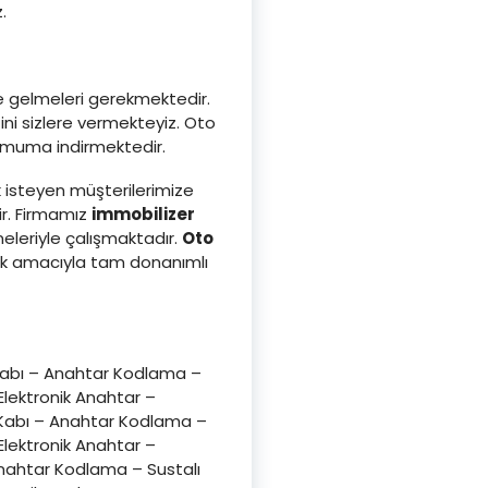
.
ze gelmeleri gerekmektedir.
ni sizlere vermekteyiz. Oto
inimuma indirmektedir.
 isteyen müşterilerimize
ir. Firmamız
immobilizer
leriyle çalışmaktadır.
Oto
ak amacıyla tam donanımlı
Kabı – Anahtar Kodlama –
lektronik Anahtar –
 Kabı – Anahtar Kodlama –
lektronik Anahtar –
nahtar Kodlama – Sustalı