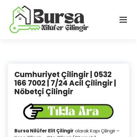
İçeriğe
geç
Bursa'nın Tüm İlçelerinde Güvenilir ve Hasarsız Hizmet
Cumhuriyet Çilingir | 0532
166 7002 | 7/24 Acil Çilingir |
Nöbetçi Çilingir
Bursa Nilüfer Elit Çilingir
olarak Kapı Çilingir –