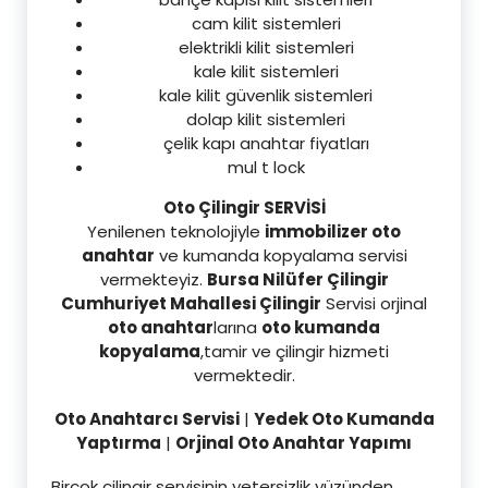
cam kilit sistemleri
elektrikli kilit sistemleri
kale kilit sistemleri
kale kilit güvenlik sistemleri
dolap kilit sistemleri
çelik kapı anahtar fiyatları
mul t lock
Oto Çilingir SERVİSİ
Yenilenen teknolojiyle
immobilizer oto
anahtar
ve kumanda kopyalama servisi
vermekteyiz.
Bursa Nilüfer Çilingir
Cumhuriyet Mahallesi Çilingir
Servisi orjinal
oto anahtar
larına
oto kumanda
kopyalama
,tamir ve çilingir hizmeti
vermektedir.
Oto Anahtarcı Servisi
|
Yedek Oto Kumanda
Yaptırma
|
Orjinal Oto Anahtar Yapımı
Birçok çilingir servisinin yetersizlik yüzünden