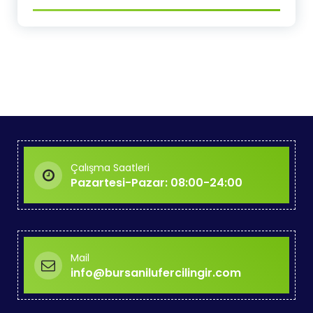
Çalışma Saatleri
Pazartesi-Pazar: 08:00-24:00
Mail
info@bursanilufercilingir.com