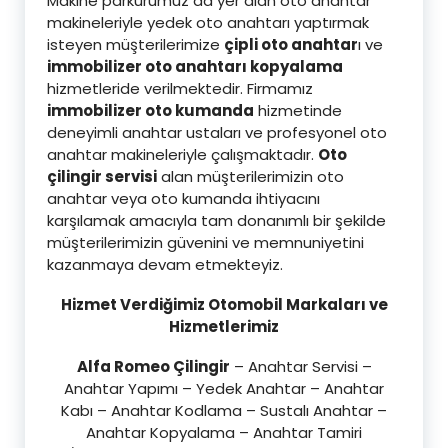
Makine parkurumuz da yer alan oto anahtar
makineleriyle yedek oto anahtarı yaptırmak
isteyen müşterilerimize
çipli oto anahtar
ı ve
immobilizer oto anahtarı kopyalama
hizmetleride verilmektedir. Firmamız
immobilizer oto kumanda
hizmetinde
deneyimli anahtar ustaları ve profesyonel oto
anahtar makineleriyle çalışmaktadır.
Oto
çilingir servisi
alan müşterilerimizin oto
anahtar veya oto kumanda ihtiyacını
karşılamak amacıyla tam donanımlı bir şekilde
müşterilerimizin güvenini ve memnuniyetini
kazanmaya devam etmekteyiz.
Hizmet Verdiğimiz Otomobil Markaları ve
Hizmetlerimiz
Alfa Romeo Çilingir
– Anahtar Servisi –
Anahtar Yapımı – Yedek Anahtar – Anahtar
Kabı – Anahtar Kodlama – Sustalı Anahtar –
Anahtar Kopyalama – Anahtar Tamiri