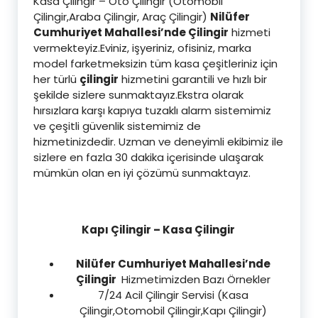
Kasa Çilingir – Oto Çilingir (Otomobil
Çilingir,Araba Çilingir, Araç Çilingir)
Nilüfer
Cumhuriyet Mahallesi’nde Çilingir
hizmeti
vermekteyiz.Eviniz, işyeriniz, ofisiniz, marka
model farketmeksizin tüm kasa çeşitleriniz için
her türlü
çilingir
hizmetini garantili ve hızlı bir
şekilde sizlere sunmaktayız.Ekstra olarak
hırsızlara karşı kapıya tuzaklı alarm sistemimiz
ve çeşitli güvenlik sistemimiz de
hizmetinizdedir. Uzman ve deneyimli ekibimiz ile
sizlere en fazla 30 dakika içerisinde ulaşarak
mümkün olan en iyi çözümü sunmaktayız.
Kapı Çilingir – Kasa Çilingir
Nilüfer Cumhuriyet Mahallesi’nde
Çilingir
Hizmetimizden Bazı Örnekler
7/24 Acil Çilingir Servisi (Kasa
Çilingir,Otomobil Çilingir,Kapı Çilingir)