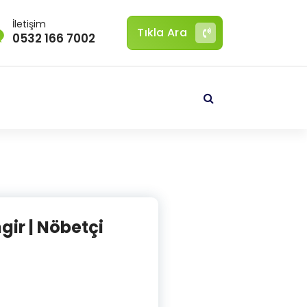
İletişim
Tıkla Ara
0532 166 7002
ngir | Nöbetçi