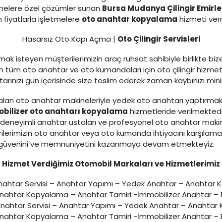
tmelere özel çözümler sunan
Bursa Mudanya Çilingir Emirle
 fiyatlarla işletmelere
oto anahtar kopyalama
hizmeti ver
Hasarsız Oto Kapı Açma |
Oto Çilingir Servisleri
ak isteyen müşterilerimizin araç ruhsat sahibiyle birlikte bi
tüm oto anahtar ve oto kumandaları için oto çilingir hizmeti
ahtarınızı gün içerisinde size teslim ederek zaman kaybınızı m
lan oto anahtar makineleriyle yedek oto anahtarı yaptırmak
bilizer oto anahtarı kopyalama
hizmetleride verilmekted
eneyimli anahtar ustaları ve profesyonel oto anahtar makine
ilerimizin oto anahtar veya oto kumanda ihtiyacını karşılam
zin güvenini ve memnuniyetini kazanmaya devam etmekteyiz.
Hizmet Verdiğimiz Otomobil Markaları ve Hizmetlerimiz
ahtar Servisi – Anahtar Yapımı – Yedek Anahtar – Anahtar 
Anahtar Kopyalama – Anahtar Tamiri -İmmobilizer Anahtar – E
nahtar Servisi – Anahtar Yapımı – Yedek Anahtar – Anahtar
Anahtar Kopyalama – Anahtar Tamiri -İmmobilizer Anahtar – E