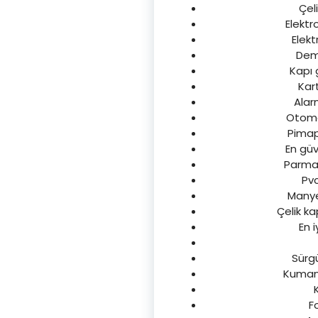
Çeli
Elektro
Elekt
Demi
Kapı g
Kart
Alarm
Otomat
Pimape
En güve
Parmak 
Pvc
Manyet
Çelik ka
En i
Sürgü
Kumanda
Fo