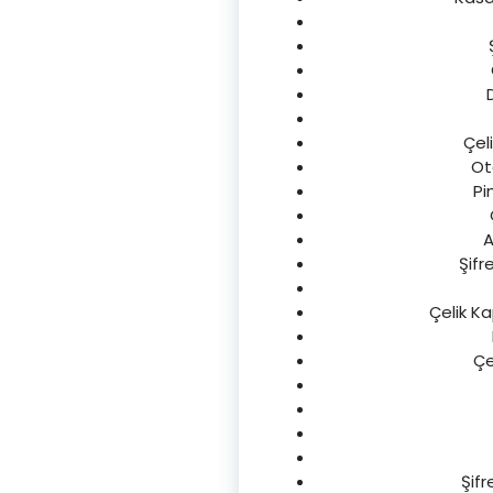
Çel
Oto
Pi
A
Şifr
Çelik Ka
Çe
Şifr