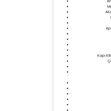
Am
Mı
Alü
Apa
Kapı Ki
Çe