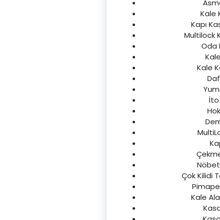
Asma 
Kale K
Kapı Ka
Multilock K
Oda K
Kale
Kale K
Daf
Yuma 
İto
Hok
Demi
MultiL
Kap
Çekmece
Nöbetçi
Çok Kilidi 
Pimapen
Kale Ala
Kasa
Kasa