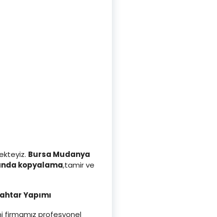
ekteyiz.
Bursa Mudanya
anda kopyalama
,tamir ve
nahtar Yapımı
ini firmamız profesyonel