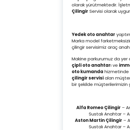
olarak yürütmektedir. İşle
Çilingir
Servisi olarak uygun
Yedek oto anahtar
yaptırm
Marka model farketmeksizin 
çilingir servisimiz araç an
Makine parkurumuz da yer a
çipli oto anahtar
ı ve
immo
oto kumanda
hizmetinde d
çilingir servisi
alan müşter
bir şekilde müşterilerimi
Alfa Romeo Çilingir
– An
Sustalı Anahtar – 
Aston Martin Çilingir
– A
Sustalı Anahtar – 