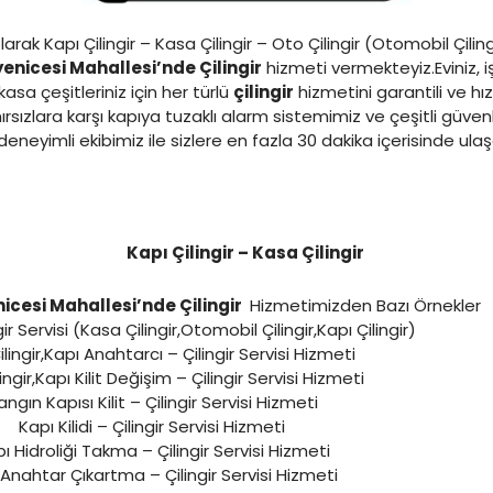
larak Kapı Çilingir – Kasa Çilingir – Oto Çilingir (Otomobil Çiling
enicesi Mahallesi’nde Çilingir
hizmeti vermekteyiz.Eviniz, iş
sa çeşitleriniz için her türlü
çilingir
hizmetini garantili ve hızl
rsızlara karşı kapıya tuzaklı alarm sistemimiz ve çeşitli güven
eneyimli ekibimiz ile sizlere en fazla 30 dakika içerisinde ul
Kapı Çilingir – Kasa Çilingir
cesi Mahallesi’nde Çilingir
Hizmetimizden Bazı Örnekler
gir Servisi (Kasa Çilingir,Otomobil Çilingir,Kapı Çilingir)
ilingir,Kapı Anahtarcı – Çilingir Servisi Hizmeti
ingir,Kapı Kilit Değişim – Çilingir Servisi Hizmeti
angın Kapısı Kilit – Çilingir Servisi Hizmeti
Kapı Kilidi – Çilingir Servisi Hizmeti
ı Hidroliği Takma – Çilingir Servisi Hizmeti
k Anahtar Çıkartma – Çilingir Servisi Hizmeti