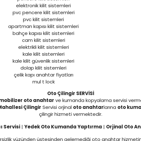
elektronik kilit sistemleri
pvc pencere kilit sistemleri
pvc kilit sistemleri
apartman kapısı kilit sistemleri
bahçe kapısı kilit sistemleri
cam kilit sistemleri
elektrikli kilit sistemleri
kale kilit sistemleri
kale kilit güvenlik sistemleri
dolap kilit sistemleri
çelik kapı anahtar fiyatları
mul t lock
Oto Çilingir SERVİSİ
mobilizer oto anahtar
ve kumanda kopyalama servisi verm
Mahallesi Çilingir
Servisi orjinal
oto anahtar
larına
oto kum
çilingir hizmeti vermektedir.
 Servisi
|
Yedek Oto Kumanda Yaptırma
|
Orjinal Oto A
yetersizlik yüzünden üstesinden gelemediği oto anahtar hizmet