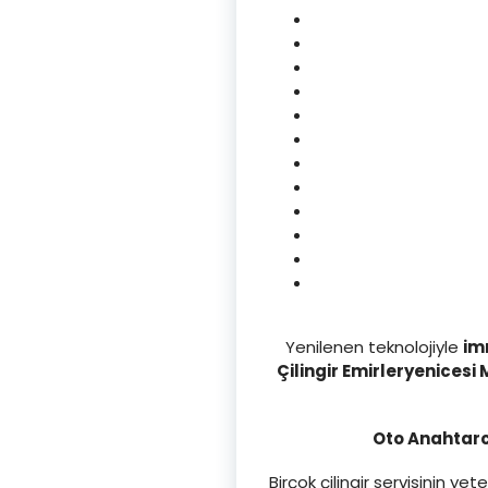
Yenilenen teknolojiyle
im
Çilingir Emirleryenicesi 
Oto Anahtarcı
Birçok çilingir servisinin 