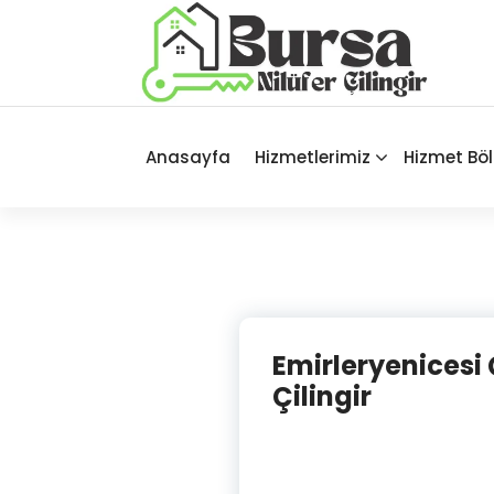
İçeriğe
geç
Bursa'nın Tüm İlçelerinde Güvenilir
ve Hasarsız Hizmet
Anasayfa
Hizmetlerimiz
Hizmet Böl
Emirleryenicesi Ç
Çilingir