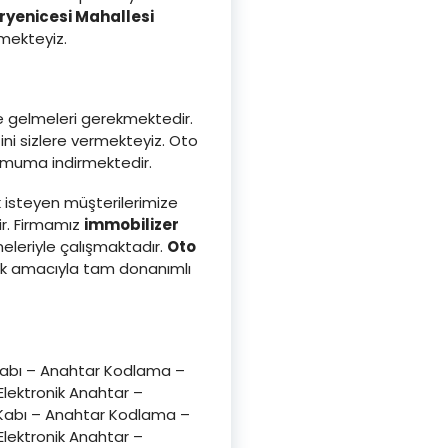
ryenicesi Mahallesi
mekteyiz.
ze gelmeleri gerekmektedir.
ni sizlere vermekteyiz. Oto
inimuma indirmektedir.
 isteyen müşterilerimize
ir. Firmamız
immobilizer
leriyle çalışmaktadır.
Oto
ak amacıyla tam donanımlı
Kabı – Anahtar Kodlama –
lektronik Anahtar –
 Kabı – Anahtar Kodlama –
lektronik Anahtar –