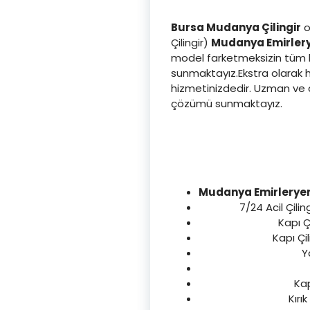
Bursa Mudanya Çilingir
o
Çilingir)
Mudanya
Emirlery
model farketmeksizin tüm ka
sunmaktayız.Ekstra olarak hı
hizmetinizdedir. Uzman ve d
çözümü sunmaktayız.
Mudanya Emirleryeni
7/24 Acil Çilin
Kapı Ç
Kapı Çil
Y
Kap
Kırı