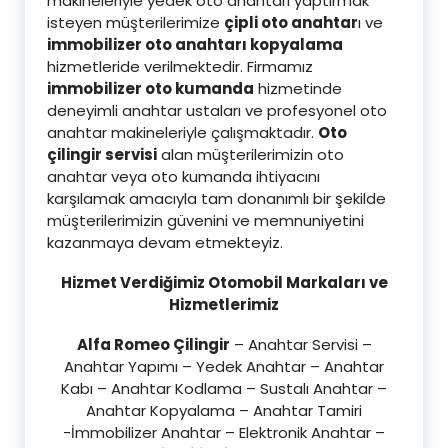
makineleriyle yedek oto anahtarı yaptırmak
isteyen müşterilerimize
çipli oto anahtar
ı ve
immobilizer oto anahtarı kopyalama
hizmetleride verilmektedir. Firmamız
immobilizer oto kumanda
hizmetinde
deneyimli anahtar ustaları ve profesyonel oto
anahtar makineleriyle çalışmaktadır.
Oto
çilingir servisi
alan müşterilerimizin oto
anahtar veya oto kumanda ihtiyacını
karşılamak amacıyla tam donanımlı bir şekilde
müşterilerimizin güvenini ve memnuniyetini
kazanmaya devam etmekteyiz.
Hizmet Verdiğimiz Otomobil Markaları ve
Hizmetlerimiz
Alfa Romeo Çilingir
– Anahtar Servisi –
Anahtar Yapımı – Yedek Anahtar – Anahtar
Kabı – Anahtar Kodlama – Sustalı Anahtar –
Anahtar Kopyalama – Anahtar Tamiri
-İmmobilizer Anahtar – Elektronik Anahtar –