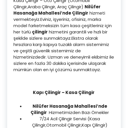
Kasa Çilingir – Oto Çilingir (Otomobil
Çilingir,Araba Çilingir, Araç Çilingir)
Nilüfer
Hasanağa Mahallesi’nde Çilingir
hizmeti
vermekteyiz.Eviniz, işyeriniz, ofisiniz, marka
model farketmeksizin tüm kasa çeşitleriniz için
her türlü
çilingir
hizmetini garantili ve hızlı bir
şekilde sizlere sunmaktayız.Ekstra olarak
hırsızlara karşı kapıya tuzaklı alarm sistemimiz
ve çeşitli güvenlik sistemimiz de
hizmetinizdedir. Uzman ve deneyimli ekibimiz ile
sizlere en fazla 30 dakika içerisinde ulaşarak
mümkün olan en iyi çözümü sunmaktayız.
Kapı Çilingir – Kasa Çilingir
Nilüfer Hasanağa Mahallesi’nde
Çilingir
Hizmetimizden Bazı Örnekler
7/24 Acil Çilingir Servisi (Kasa
Çilingir,Otomobil Çilingir,Kapı Çilingir)