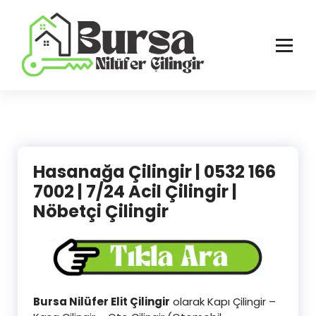
İçeriğe
geç
Bursa'nın Tüm İlçelerinde Güvenilir ve Hasarsız Hizmet
Hasanağa Çilingir | 0532 166
7002 | 7/24 Acil Çilingir |
Nöbetçi Çilingir
Bursa Nilüfer Elit Çilingir
olarak Kapı Çilingir –