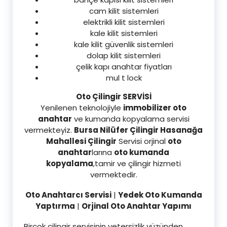
cam kilit sistemleri
elektrikli kilit sistemleri
kale kilit sistemleri
kale kilit güvenlik sistemleri
dolap kilit sistemleri
çelik kapı anahtar fiyatları
mul t lock
Oto Çilingir SERVİSİ
Yenilenen teknolojiyle
immobilizer oto
anahtar
ve kumanda kopyalama servisi
vermekteyiz.
Bursa Nilüfer Çilingir Hasanağa
Mahallesi Çilingir
Servisi orjinal
oto
anahtar
larına
oto kumanda
kopyalama
,tamir ve çilingir hizmeti
vermektedir.
Oto Anahtarcı Servisi
|
Yedek Oto Kumanda
Yaptırma
|
Orjinal Oto Anahtar Yapımı
Birçok çilingir servisinin yetersizlik yüzünden